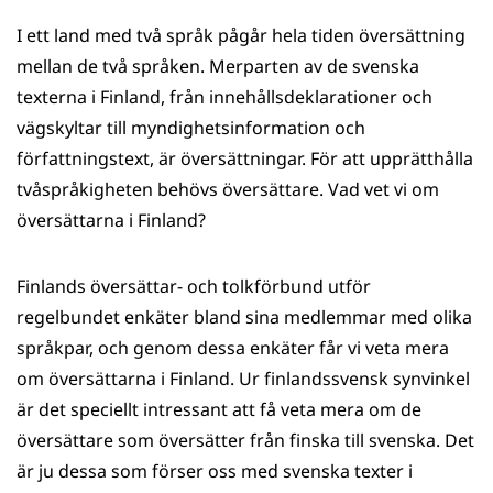
på
på
på
på
I ett land med två språk pågår hela tiden översättning
WhatsApp
Facebook
Twitter
LinkedIn
mellan de två språken. Merparten av de svenska
texterna i Finland, från innehållsdeklarationer och
vägskyltar till myndighetsinformation och
författningstext, är översättningar. För att upprätthålla
tvåspråkigheten behövs översättare. Vad vet vi om
översättarna i Finland?
Finlands översättar- och tolkförbund utför
regelbundet enkäter bland sina medlemmar med olika
språkpar, och genom dessa enkäter får vi veta mera
om översättarna i Finland. Ur finlandssvensk synvinkel
är det speciellt intressant att få veta mera om de
översättare som översätter från finska till svenska. Det
är ju dessa som förser oss med svenska texter i