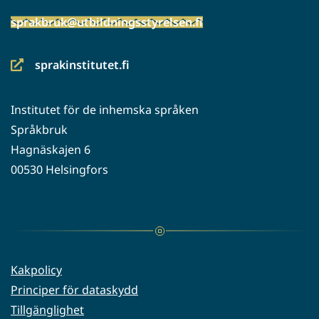
sprakbruk@utbildningsstyrelsen.fi
sprakinstitutet.fi
(siirryt
toiseen
Institutet för de inhemska språken
palveluun)
Språkbruk
Hagnäskajen 6
00530 Helsingfors
Kakpolicy
Principer för dataskydd
Tillgänglighet