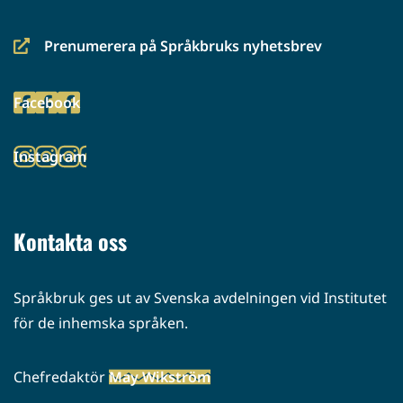
Prenumerera på Språkbruks nyhetsbrev
(siirryt
toiseen
Facebook
palveluun)
(siirryt
toiseen
Instagram
palveluun)
(siirryt
toiseen
palveluun)
Kontakta oss
Språkbruk ges ut av Svenska avdelningen vid Institutet
för de inhemska språken.
Chefredaktör
May Wikström