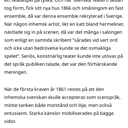
ett skådespel på tyska. Och när Svenska Teatern sedan
tog form, fick sitt nya hus 1866 och småningom en fast
ensemble, då var denna ensemble rekryterad i Sverige.
När någon inhemsk artist, likt en katt bland hermeliner,
nästlade sig in på scenen, då var det många i salongen
som enligt en samtida skribent ”sårades vid vart ord
och icke utan bedrövelse kunde se det osmakliga
spelet”. Seriös, konstnärlig teater kunde inte utövas på
det språk publiken talade, det var den förhärskande
meningen.
När de första kraven år 1861 restes på att den
inhemska svenskan skulle accepteras som scenspråk,
mötte tanken både motstånd och löje, men också
entusiasm. Starka känslor mobiliserades på bägge
sidor.