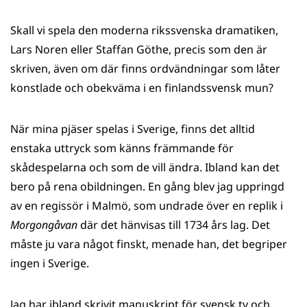
Skall vi spela den moderna rikssvenska dramatiken,
Lars Noren eller Staffan Göthe, precis som den är
skriven, även om där finns ordvändningar som låter
konstlade och obekväma i en finlandssvensk mun?
När mina pjäser spelas i Sverige, finns det alltid
enstaka uttryck som känns främmande för
skådespelarna och som de vill ändra. Ibland kan det
bero på rena obildningen. En gång blev jag uppringd
av en regissör i Malmö, som undrade över en replik i
Morgongåvan
där det hänvisas till 1734 års lag. Det
måste ju vara något finskt, menade han, det begriper
ingen i Sverige.
Jag har ibland skrivit manuskript för svensk tv och