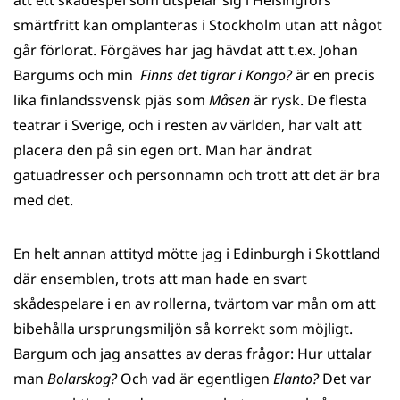
att ett skådespel som utspelar sig i Helsingfors
smärtfritt kan omplanteras i Stockholm utan att något
går förlorat. Förgäves har jag hävdat att t.ex. Johan
Bargums och min
Finns det tigrar i Kongo?
är en precis
lika finlandssvensk pjäs som
Måsen
är rysk. De flesta
teatrar i Sverige, och i resten av världen, har valt att
placera den på sin egen ort. Man har ändrat
gatuadresser och personnamn och trott att det är bra
med det.
En helt annan attityd mötte jag i Edinburgh i Skottland
där ensemblen, trots att man hade en svart
skådespelare i en av rollerna, tvärtom var mån om att
bibehålla ursprungsmiljön så korrekt som möjligt.
Bargum och jag ansattes av deras frågor: Hur uttalar
man
Bolarskog?
Och vad är egentligen
Elanto?
Det var