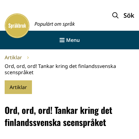
Gå
till
Sök
Framsida
innehållet
Populärt om språk
Menu
Artiklar
Ord, ord, ord! Tankar kring det finlandssvenska
scenspråket
Artiklar
Ord, ord, ord! Tankar kring det
finlandssvenska scenspråket