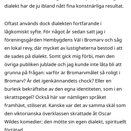
dialekt har de ju ibland nått fina konstnärliga resultat.
Oftast används dock dialekten fortfarande i
lågkomiskt syfte. För något år sedan satt jag i
föreningsgården Hembygdens Väl i Bromarv och såg
en lokal revy, där mycket av lustigheterna bestod i att
de sades på dialekt. Somt gick mig förbi, men den
övriga publiken jublade och jag kunde inte låta bli att
grunna på frågan: varför är Bromarvmålet så roligt i
Bromarv? Är det igenkännandets chock? Eller en
burlesk bekräftelse av den egna identiteten, som i en
skrattspegel? Också här var nämligen språket
framhävt, stiliserat. Kanske var det av samma skäl som
den viktorianska överklassen skrattade åt Oscar
Wildes komedier; den mötte sin egen dialekt, spirituellt
förtätad.