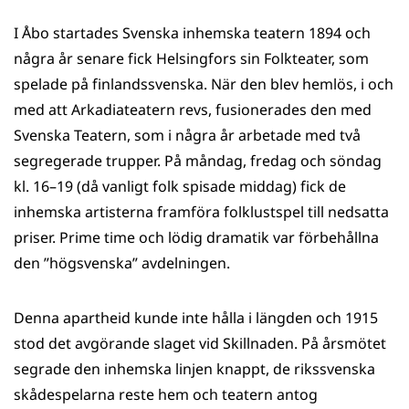
I Åbo startades Svenska inhemska teatern 1894 och
några år senare fick Helsingfors sin Folkteater, som
spelade på finlandssvenska. När den blev hemlös, i och
med att Arkadiateatern revs, fusionerades den med
Svenska Teatern, som i några år arbetade med två
segregerade trupper. På måndag, fredag och söndag
kl. 16–19 (då vanligt folk spisade middag) fick de
inhemska artisterna framföra folklustspel till nedsatta
priser. Prime time och lödig dramatik var förbehållna
den ”högsvenska” avdelningen.
Denna apartheid kunde inte hålla i längden och 1915
stod det avgörande slaget vid Skillnaden. På årsmötet
segrade den inhemska linjen knappt, de rikssvenska
skådespelarna reste hem och teatern antog