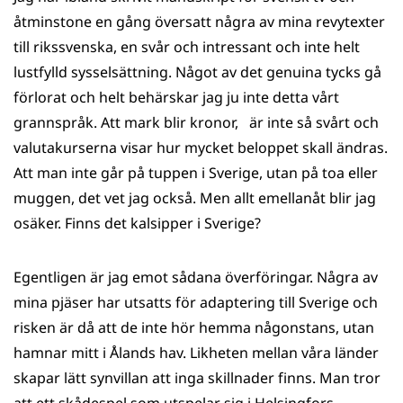
åtminstone en gång översatt några av mina revytexter
till rikssvenska, en svår och intressant och inte helt
lustfylld sysselsättning. Något av det genuina tycks gå
förlorat och helt behärskar jag ju inte detta vårt
grannspråk. Att mark blir kronor, är inte så svårt och
valutakurserna visar hur mycket beloppet skall ändras.
Att man inte går på tuppen i Sverige, utan på toa eller
muggen, det vet jag också. Men allt emellanåt blir jag
osäker. Finns det kalsipper i Sverige?
Egentligen är jag emot sådana överföringar. Några av
mina pjäser har utsatts för adaptering till Sverige och
risken är då att de inte hör hemma någonstans, utan
hamnar mitt i Ålands hav. Likheten mellan våra länder
skapar lätt synvillan att inga skillnader finns. Man tror