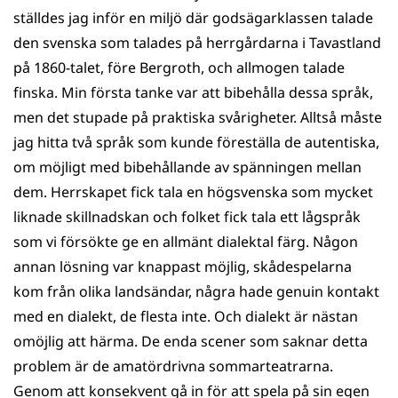
ställdes jag inför en miljö där godsägarklassen talade
den svenska som talades på herrgårdarna i Tavastland
på 1860-talet, före Bergroth, och allmogen talade
finska. Min första tanke var att bibehålla dessa språk,
men det stupade på praktiska svårigheter. Alltså måste
jag hitta två språk som kunde föreställa de autentiska,
om möjligt med bibehållande av spänningen mellan
dem. Herrskapet fick tala en högsvenska som mycket
liknade skillnadskan och folket fick tala ett lågspråk
som vi försökte ge en allmänt dialektal färg. Någon
annan lösning var knappast möjlig, skådespelarna
kom från olika landsändar, några hade genuin kontakt
med en dialekt, de flesta inte. Och dialekt är nästan
omöjlig att härma. De enda scener som saknar detta
problem är de amatördrivna sommarteatrarna.
Genom att konsekvent gå in för att spela på sin egen