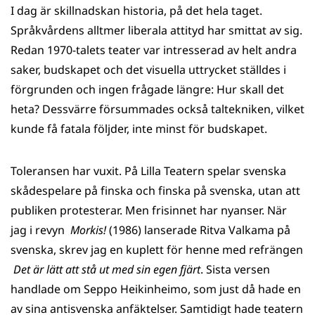
I dag är skillnadskan historia, på det hela taget.
Språkvårdens alltmer liberala attityd har smittat av sig.
Redan 1970-talets teater var intresserad av helt andra
saker, budskapet och det visuella uttrycket ställdes i
förgrunden och ingen frågade längre: Hur skall det
heta? Dessvärre försummades också taltekniken, vilket
kunde få fatala följder, inte minst för budskapet.
Toleransen har vuxit. På Lilla Teatern spelar svenska
skådespelare på finska och finska på svenska, utan att
publiken protesterar. Men frisinnet har nyanser. När
jag i revyn
Morkis!
(1986) lanserade Ritva Valkama på
svenska, skrev jag en kuplett för henne med refrängen
Det är lätt att stå ut med sin egen fjärt
. Sista versen
handlade om Seppo Heikinheimo, som just då hade en
av sina antisvenska anfäktelser. Samtidigt hade teatern