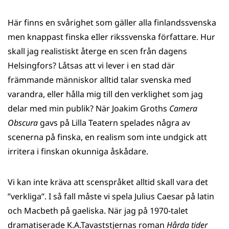
Här finns en svårighet som gäller alla finlandssvenska
men knappast finska eIler rikssvenska författare. Hur
skall jag realistiskt återge en scen från dagens
Helsingfors? Låtsas att vi lever i en stad där
främmande människor alltid talar svenska med
varandra, eller hålla mig till den verklighet som jag
delar med min publik? När Joakim Groths
Camera
Obscura
gavs på Lilla Teatern spelades några av
scenerna på finska, en realism som inte undgick att
irritera i finskan okunniga åskådare.
Vi kan inte kräva att scenspråket alltid skall vara det
”verkliga”. I så fall måste vi spela Julius Caesar på latin
och Macbeth på gaeliska. När jag på 1970-talet
dramatiserade K.A.Tavaststjernas roman
Hårda tider