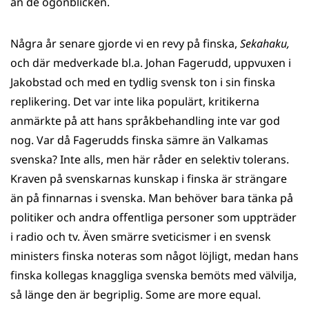
än de ögonblicken.
Några år senare gjorde vi en revy på finska,
Sekahaku,
och där medverkade bl.a. Johan Fagerudd, uppvuxen i
Jakobstad och med en tydlig svensk ton i sin finska
replikering. Det var inte lika populärt, kritikerna
anmärkte på att hans språkbehandling inte var god
nog. Var då Fagerudds finska sämre än Valkamas
svenska? Inte alls, men här råder en selektiv tolerans.
Kraven på svenskarnas kunskap i finska är strängare
än på finnarnas i svenska. Man behöver bara tänka på
politiker och andra offentliga personer som uppträder
i radio och tv. Även smärre sveticismer i en svensk
ministers finska noteras som något löjligt, medan hans
finska kollegas knaggliga svenska bemöts med välvilja,
så länge den är begriplig. Some are more equal.