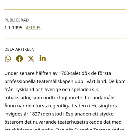
PUBLICERAD
1.1.1995
4/1995
DELA ARTIKELN
Dela
Dela
Dela
Dela
på
på
på
på
Under senare hälften av 1700-talet dök de första
WhatsApp
Facebook
Twitter
LinkedIn
professionella teatersällskapen upp i vårt land. De kom
från Tyskland och Sverige och spelade i s.k.
tobakslador, som nödtorftigt inretts för ändamålet.
Ännu när den första egentliga teatern i Helsingfors
invigdes år 1827 (den stod i Esplanaden ett stycke
österom det nuvarande teaterhuset) skedde det med