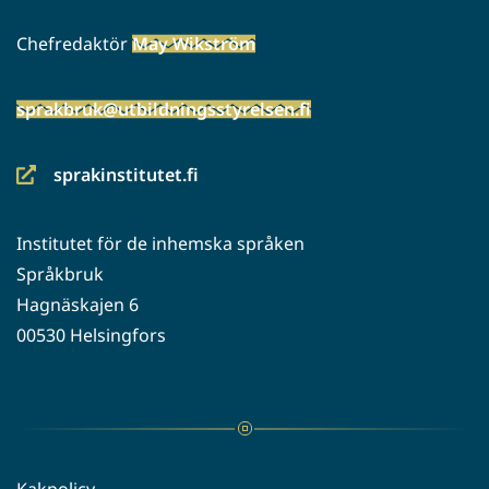
Chefredaktör
May Wikström
sprakbruk@utbildningsstyrelsen.fi
sprakinstitutet.fi
(siirryt
toiseen
Institutet för de inhemska språken
palveluun)
Språkbruk
Hagnäskajen 6
00530 Helsingfors
Kakpolicy