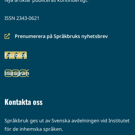
Nya artiklar publiceras kontinuerligt.
ISSN 2343-0621
Prenumerera på Språkbruks nyhetsbrev
(siirryt
toiseen
Facebook
palveluun)
(siirryt
toiseen
Instagram
palveluun)
(siirryt
toiseen
palveluun)
Kontakta oss
Språkbruk ges ut av Svenska avdelningen vid Institutet
för de inhemska språken.