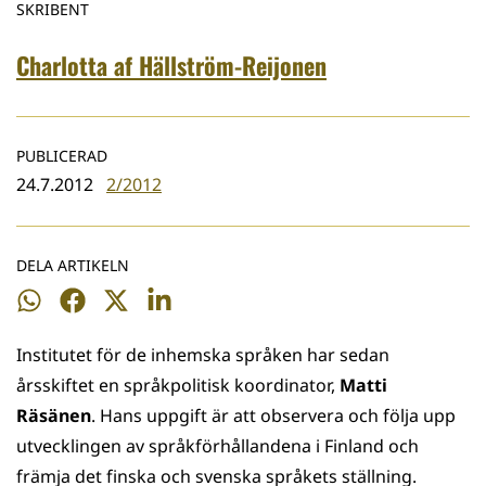
SKRIBENT
Charlotta af Hällström-Reijonen
PUBLICERAD
24.7.2012
2/2012
DELA ARTIKELN
Dela
Dela
Dela
Dela
på
på
på
på
Institutet för de inhemska språken har sedan
WhatsApp
Facebook
Twitter
LinkedIn
årsskiftet en språkpolitisk koordinator,
Matti
Räsänen
. Hans uppgift är att observera och följa upp
utvecklingen av språkförhållandena i Finland och
främja det finska och svenska språkets ställning.