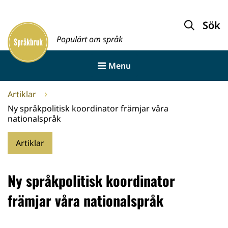
Gå
till
Sök
Framsida
innehållet
Populärt om språk
Menu
Artiklar
Ny språkpolitisk koordinator främjar våra
nationalspråk
Artiklar
Ny språkpolitisk koordinator
främjar våra nationalspråk