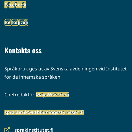
Facebook
palveluun)
(siirryt
toiseen
Instagram
palveluun)
(siirryt
toiseen
palveluun)
Kontakta oss
Språkbruk ges ut av Svenska avdelningen vid Institutet
för de inhemska språken.
Chefredaktör
May Wikström
sprakbruk@utbildningsstyrelsen.fi
sprakinstitutet.fi