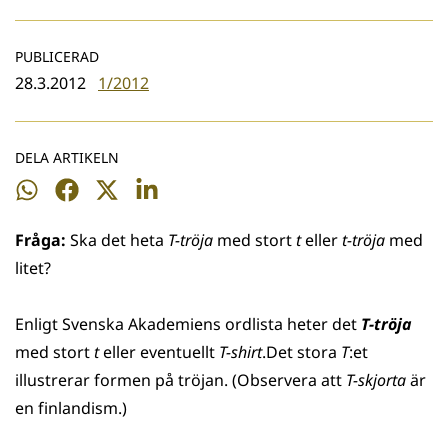
PUBLICERAD
28.3.2012
1/2012
DELA ARTIKELN
Dela
Dela
Dela
Dela
på
på
på
på
Fråga:
Ska det heta
T-tröja
med stort
t
eller
t-tröja
med
WhatsApp
Facebook
Twitter
LinkedIn
litet?
Enligt Svenska Akademiens ordlista heter det
T-tröja
med stort
t
eller eventuellt
T-shirt
.Det stora
T
:et
illustrerar formen på tröjan. (Observera att
T-skjorta
är
en finlandism.)