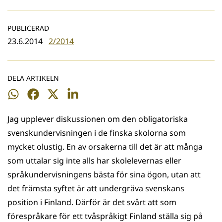
PUBLICERAD
23.6.2014
2/2014
DELA ARTIKELN
Dela
Dela
Dela
Dela
på
på
på
på
Jag upplever diskussionen om den obligatoriska
WhatsApp
Facebook
Twitter
LinkedIn
svenskundervisningen i de finska skolorna som
mycket olustig. En av orsakerna till det är att många
som uttalar sig inte alls har skolelevernas eller
språkundervisningens bästa för sina ögon, utan att
det främsta syftet är att undergräva svenskans
position i Finland. Därför är det svårt att som
förespråkare för ett tvåspråkigt Finland ställa sig på