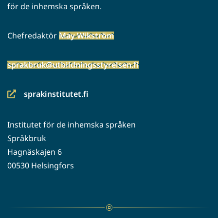
för de inhemska språken.
Chefredaktör
May Wikström
sprakbruk@utbildningsstyrelsen.fi
sprakinstitutet.fi
(siirryt
toiseen
Institutet för de inhemska språken
palveluun)
Språkbruk
Hagnäskajen 6
00530 Helsingfors