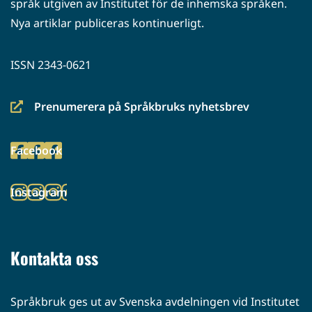
språk utgiven av Institutet för de inhemska språken.
Nya artiklar publiceras kontinuerligt.
ISSN 2343-0621
Prenumerera på Språkbruks nyhetsbrev
(siirryt
toiseen
Facebook
palveluun)
(siirryt
toiseen
Instagram
palveluun)
(siirryt
toiseen
palveluun)
Kontakta oss
Språkbruk ges ut av Svenska avdelningen vid Institutet