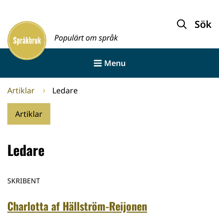
Gå
till
Sök
Framsida
innehållet
Populärt om språk
Menu
Artiklar
Ledare
Artiklar
Ledare
SKRIBENT
Charlotta af Hällström-Reijonen