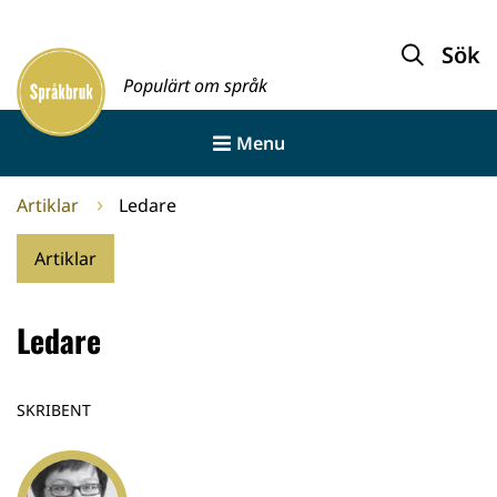
Gå
till
Sök
Framsida
innehållet
Populärt om språk
Menu
Artiklar
Ledare
Artiklar
Ledare
SKRIBENT