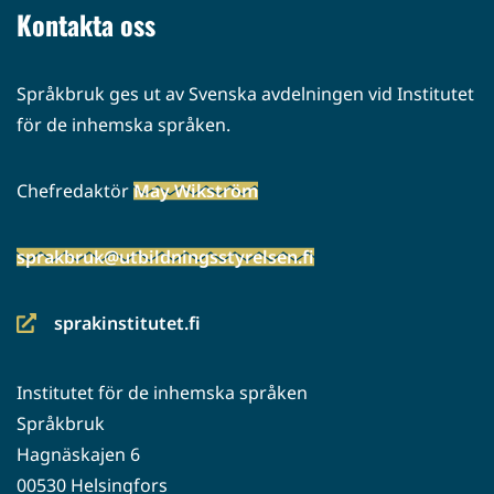
Kontakta oss
Språkbruk ges ut av Svenska avdelningen vid Institutet
för de inhemska språken.
Chefredaktör
May Wikström
sprakbruk@utbildningsstyrelsen.fi
sprakinstitutet.fi
(siirryt
toiseen
Institutet för de inhemska språken
palveluun)
Språkbruk
Hagnäskajen 6
00530 Helsingfors