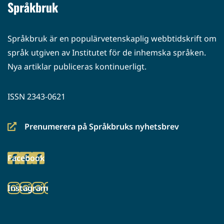
Språkbruk
Språkbruk är en populärvetenskaplig webbtidskrift om
språk utgiven av Institutet för de inhemska språken.
Nya artiklar publiceras kontinuerligt.
ISSN 2343-0621
Prenumerera på Språkbruks nyhetsbrev
(siirryt
toiseen
Facebook
palveluun)
(siirryt
toiseen
Instagram
palveluun)
(siirryt
toiseen
palveluun)