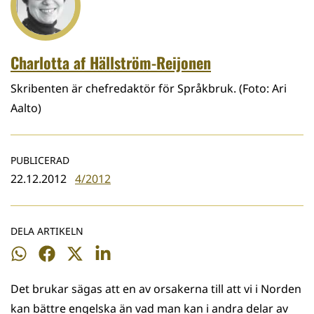
Charlotta af Hällström-Reijonen
Skribenten är chefredaktör för Språkbruk. (Foto: Ari
Aalto)
PUBLICERAD
22.12.2012
4/2012
DELA ARTIKELN
Dela
Dela
Dela
Dela
på
på
på
på
Det brukar sägas att en av orsakerna till att vi i Norden
WhatsApp
Facebook
Twitter
LinkedIn
kan bättre engelska än vad man kan i andra delar av