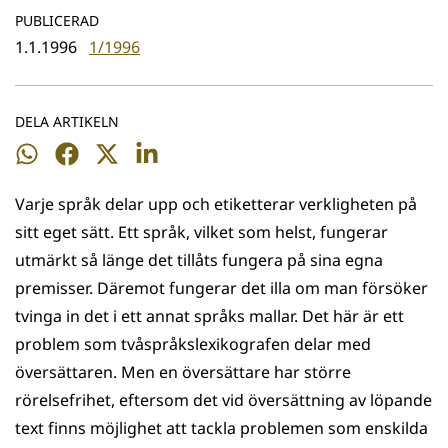
PUBLICERAD
1.1.1996
1/1996
DELA ARTIKELN
Dela
Dela
Dela
Dela
på
på
på
på
Varje språk delar upp och etiketterar verkligheten på
WhatsApp
Facebook
Twitter
LinkedIn
sitt eget sätt. Ett språk, vilket som helst, fungerar
utmärkt så länge det tillåts fungera på sina egna
premisser. Däremot fungerar det illa om man försöker
tvinga in det i ett annat språks mallar. Det här är ett
problem som tvåspråkslexikografen delar med
översättaren. Men en översättare har större
rörelsefrihet, eftersom det vid översättning av löpande
text finns möjlighet att tackla problemen som enskilda