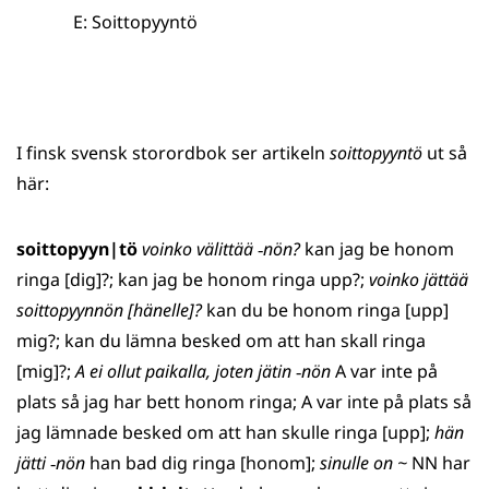
E: Soittopyyntö
I finsk svensk storordbok ser artikeln
soittopyyntö
ut så
här:
soittopyyn|tö
voinko välittää
‑
nön?
kan jag be honom
ringa [dig]?; kan jag be honom ringa upp?;
voinko jättää
soittopyynnön [hänelle]?
kan du be honom ringa [upp]
mig?; kan du lämna besked om att han skall ringa
[mig]?;
A ei ollut paikalla, joten jätin
‑
nön
A var inte på
plats så jag har bett honom ringa; A var inte på plats så
jag lämnade besked om att han skulle ringa [upp];
hän
jätti
‑
nön
han bad dig ringa [honom];
sinulle on ~
NN har