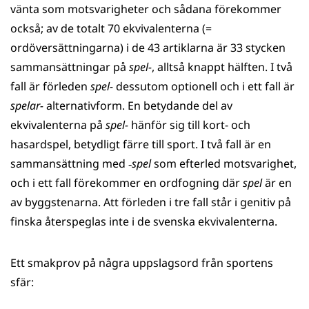
vänta som motsvarigheter och sådana förekommer
också; av de totalt 70 ekvivalenterna (=
ordöversättningarna) i de 43 artiklarna är 33 stycken
sammansättningar på
spel-
, alltså knappt hälften. I två
fall är förleden
spel-
dessutom optionell och i ett fall är
spelar-
alternativform. En betydande del av
ekvivalenterna på
spel-
hänför sig till kort- och
hasardspel, betydligt färre till sport. I två fall är en
sammansättning med
‑
spel
som efterled motsvarighet,
och i ett fall förekommer en ordfogning där
spel
är en
av byggstenarna. Att förleden i tre fall står i genitiv på
finska återspeglas inte i de svenska ekvivalenterna.
Ett smakprov på några uppslagsord från sportens
sfär: