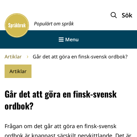
Gå
till
Sök
Framsida
innehållet
Populärt om språk
Menu
Artiklar
Går det att göra en finsk-svensk ordbok?
Artiklar
Går det att göra en finsk-svensk
ordbok?
Frågan om det går att göra en finsk-svensk
ordbok är knappast särskilt nervkittlande. Det är