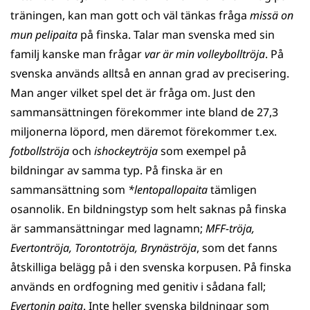
träningen, kan man gott och väl tänkas fråga
missä on
mun pelipaita
på finska. Talar man svenska med sin
familj kanske man frågar
var är min volleybolltröja
. På
svenska används alltså en annan grad av precisering.
Man anger vilket spel det är fråga om. Just den
sammansättningen förekommer inte bland de 27,3
miljonerna löpord, men däremot förekommer t.ex.
fotbollströja
och
ishockeytröja
som exempel på
bildningar av samma typ. På finska är en
sammansättning som
*lentopallopaita
tämligen
osannolik. En bildningstyp som helt saknas på finska
är sammansättningar med lagnamn;
MFF-tröja,
Evertontröja, Torontotröja, Brynäströja
, som det fanns
åtskilliga belägg på i den svenska korpusen. På finska
används en ordfogning med genitiv i sådana fall;
Evertonin paita
. Inte heller svenska bildningar som