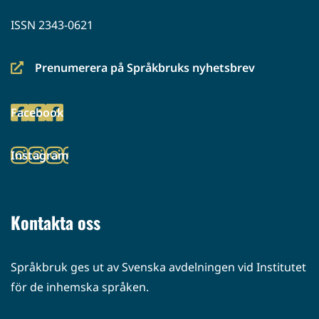
ISSN 2343-0621
Prenumerera på Språkbruks nyhetsbrev
(siirryt
toiseen
Facebook
palveluun)
(siirryt
toiseen
Instagram
palveluun)
(siirryt
toiseen
palveluun)
Kontakta oss
Språkbruk ges ut av Svenska avdelningen vid Institutet
för de inhemska språken.