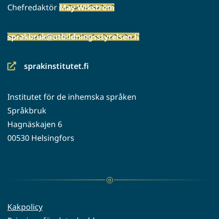
Chefredaktör
May Wikström
sprakbruk@utbildningsstyrelsen.fi
sprakinstitutet.fi
(siirryt
toiseen
Institutet för de inhemska språken
palveluun)
Språkbruk
Hagnäskajen 6
00530 Helsingfors
Kakpolicy