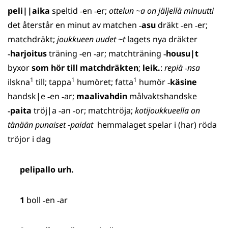
peli||aika
speltid ‑en ‑er;
ottelun ~a on jäljellä minuutti
det återstår en minut av matchen
‑
asu
dräkt ‑en ‑er;
matchdräkt;
joukkueen uudet ~t
lagets nya dräkter
‑
harjoitus
träning ‑en ‑ar; matchträning
‑
housu|t
byxor
som hör till matchdräkten
;
leik.
:
repiä
‑
nsa
1
1
1
ilskna
till; tappa
humöret; fatta
humör
‑
käsine
handsk|e ‑en ‑ar;
maalivahdin
målvaktshandske
‑
paita
tröj|a ‑an ‑or; matchtröja;
kotijoukkueella on
tänään punaiset -paidat
hemmalaget spelar i (har) röda
tröjor i dag
pelipallo
urh.
1
boll ‑en ‑ar