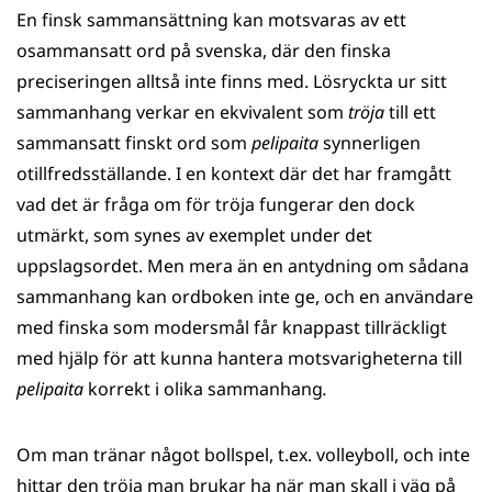
En finsk sammansättning kan motsvaras av ett
osammansatt ord på svenska, där den finska
preciseringen alltså inte finns med. Lösryckta ur sitt
sammanhang verkar en ekvivalent som
tröja
till ett
sammansatt finskt ord som
pelipaita
synnerligen
otillfredsställande. I en kontext där det har framgått
vad det är fråga om för tröja fungerar den dock
utmärkt, som synes av exemplet under det
uppslagsordet. Men mera än en antydning om sådana
sammanhang kan ordboken inte ge, och en användare
med finska som modersmål får knappast tillräckligt
med hjälp för att kunna hantera motsvarigheterna till
pelipaita
korrekt i olika sammanhang
.
Om man tränar något bollspel, t.ex. volleyboll, och inte
hittar den tröja man brukar ha när man skall i väg på