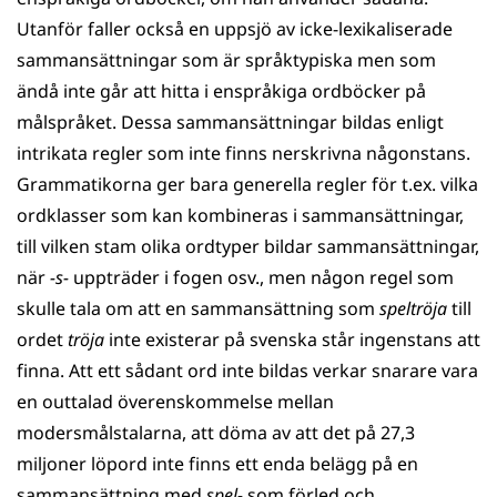
Utanför faller också en uppsjö av icke-lexikaliserade
sammansättningar som är språktypiska men som
ändå inte går att hitta i enspråkiga ordböcker på
målspråket. Dessa sammansättningar bildas enligt
intrikata regler som inte finns nerskrivna någonstans.
Grammatikorna ger bara generella regler för t.ex. vilka
ordklasser som kan kombineras i sammansättningar,
till vilken stam olika ordtyper bildar sammansättningar,
när
-s-
uppträder i fogen osv., men någon regel som
skulle tala om att en sammansättning som
speltröja
till
ordet
tröja
inte existerar på svenska står ingenstans att
finna. Att ett sådant ord inte bildas verkar snarare vara
en outtalad överenskommelse mellan
modersmålstalarna, att döma av att det på 27,3
miljoner löpord inte finns ett enda belägg på en
sammansättning med
spel-
som förled och