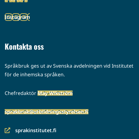
palveluun)
(siirryt
toiseen
Instagram
palveluun)
(siirryt
toiseen
palveluun)
Kontakta oss
Språkbruk ges ut av Svenska avdelningen vid Institutet
för de inhemska språken.
Chefredaktör
May Wikström
sprakbruk@utbildningsstyrelsen.fi
sprakinstitutet.fi
(siirryt