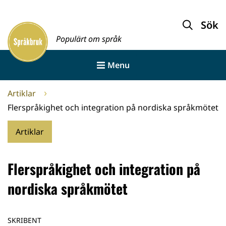
Gå
till
Sök
Framsida
innehållet
Populärt om språk
Menu
Artiklar
Flerspråkighet och integration på nordiska språkmötet
Artiklar
Flerspråkighet och integration på
nordiska språkmötet
SKRIBENT