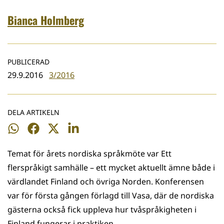
Bianca Holmberg
PUBLICERAD
29.9.2016
3/2016
DELA ARTIKELN
Dela
Dela
Dela
Dela
på
på
på
på
Temat för årets nordiska språkmöte var Ett
WhatsApp
Facebook
Twitter
LinkedIn
flerspråkigt samhälle – ett mycket aktuellt ämne både i
värdlandet Finland och övriga Norden. Konferensen
var för första gången förlagd till Vasa, där de nordiska
gästerna också fick uppleva hur tvåspråkigheten i
Finland fungerar i praktiken.