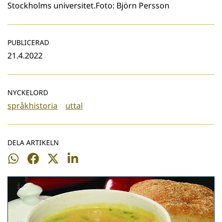
Stockholms universitet.Foto: Björn Persson
PUBLICERAD
21.4.2022
NYCKELORD
språkhistoria
uttal
DELA ARTIKELN
Dela
Dela
Dela
Dela
på
på
på
på
WhatsApp
Facebook
Twitter
LinkedIn