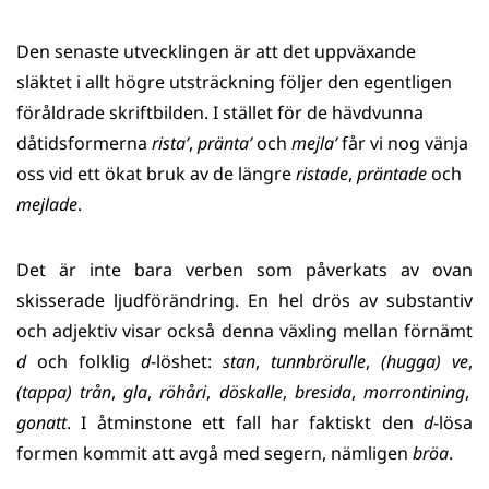
Den senaste utvecklingen är att det uppväxande
släktet i allt högre utsträckning följer den egentligen
föråldrade skriftbilden. I stället för de hävdvunna
dåtidsformerna
rista’
,
pränta’
och
mejla’
får vi nog vänja
oss vid ett ökat bruk av de längre
ristade
,
präntade
och
mejlade
.
Det är inte bara verben som påverkats av ovan
skisserade ljudförändring. En hel drös av substantiv
och adjektiv visar också denna växling mellan förnämt
d
och folklig
d
-löshet:
stan
,
tunnbrörulle
,
(hugga) ve
,
(tappa) trån
,
gla
,
röhåri
,
döskalle
,
bresida
,
morrontining
,
gonatt
.
I åtminstone ett fall har faktiskt den
d
-lösa
formen kommit att avgå med segern, nämligen
bröa
.