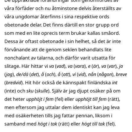
De uppräknade förändringar som genomfördes av
våra förfäder och nu åtminstone delvis återställts av
våra ungdomar återfinns i sina respektive ords
obetonade delar. Det finns därtill en stor grupp ord
som med en lite oprecis term brukar kallas småord.
Dessa är oftast obetonade i sin helhet, så det är inte
förvånande att de genom seklen behandlats lite
nonchalant av talarna, och därför varit utsatta för
slitage. Här hittar vi
va
(
vad
),
va
(
vara
),
e
(
är
),
va
(
var
),
ja
(
jag
),
de/dä
(
det
),
å
(
och
),
å
(
att
),
vi
(
vid
),
nån
(
någon
),
breve
(
bredvid
). Hit hör också de kännspakt finländska
int
(inte) och
sku
(
skulle
). Själv är jag djupt osäker på om
det heter
upphöjt i fem
(fel)
eller
upphöjt till fem
(rätt),
men eftersom jag uttalar dem identiskt kan jag leva
med osäkerheten tills jag fattar pennan, liksom i
samband med
högt i tak
(rätt) eller
högt till tak
(fel).