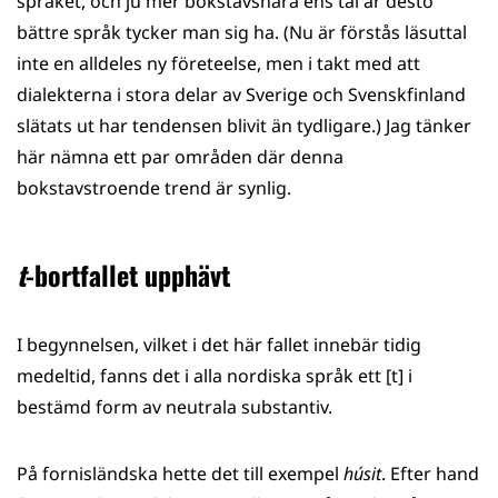
språket, och ju mer bokstavsnära ens tal är desto
bättre språk tycker man sig ha. (Nu är förstås läsuttal
inte en alldeles ny företeelse, men i takt med att
dialekterna i stora delar av Sverige och Svenskfinland
slätats ut har tendensen blivit än tydligare.) Jag tänker
här nämna ett par områden där denna
bokstavstroende trend är synlig.
t
-bortfallet upphävt
I begynnelsen, vilket i det här fallet innebär tidig
medeltid, fanns det i alla nordiska språk ett [t] i
bestämd form av neutrala substantiv.
På fornisländska hette det till exempel
húsit
. Efter hand