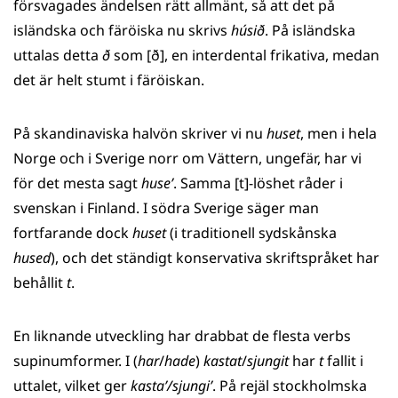
försvagades ändelsen rätt allmänt, så att det på
isländska och färöiska nu skrivs
húsið
. På isländska
uttalas detta
ð
som [ð], en interdental frikativa, medan
det är helt stumt i färöiskan.
På skandinaviska halvön skriver vi nu
huset
, men i hela
Norge och i Sverige norr om Vättern, ungefär, har vi
för det mesta sagt
huse’
. Samma [t]-löshet råder i
svenskan i Finland. I södra Sverige säger man
fortfarande dock
huset
(i traditionell sydskånska
hused
), och det ständigt konservativa skriftspråket har
behållit
t
.
En liknande utveckling har drabbat de flesta verbs
supinumformer. I (
har
/
hade
)
kastat
/
sjungit
har
t
fallit i
uttalet, vilket ger
kasta’/sjungi’
. På rejäl stockholmska