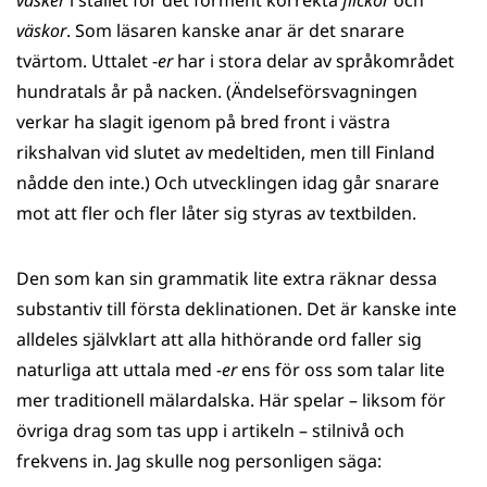
väsker
i stället för det förment korrekta
flickor
och
väskor
.
Som läsaren kanske anar är det snarare
tvärtom. Uttalet -
er
har i stora delar av språkområdet
hundratals år på nacken. (Ändelseförsvagningen
verkar ha slagit igenom på bred front i västra
rikshalvan vid slutet av medeltiden, men till Finland
nådde den inte.) Och utvecklingen idag går snarare
mot att fler och fler låter sig styras av textbilden.
Den som kan sin grammatik lite extra räknar dessa
substantiv till första deklinationen. Det är kanske inte
alldeles självklart att alla hithörande ord faller sig
naturliga att uttala med
-er
ens
för oss som talar lite
mer traditionell mälardalska. Här spelar – liksom för
övriga drag som tas upp i artikeln – stilnivå och
frekvens in. Jag skulle nog personligen säga: