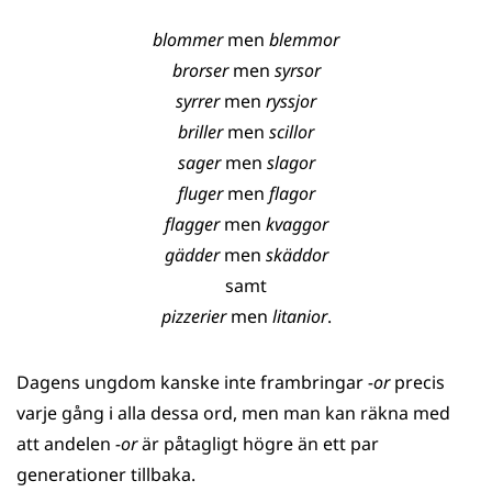
blommer
men
blemmor
brorser
men
syrsor
syrrer
men
ryssjor
briller
men
scillor
sager
men
slagor
fluger
men
flagor
flagger
men
kvaggor
gädder
men
skäddor
samt
pizzerier
men
litanior
.
Dagens ungdom kanske inte frambringar
-or
precis
varje gång i alla dessa ord, men man kan räkna med
att andelen
-or
är påtagligt högre än ett par
generationer tillbaka.