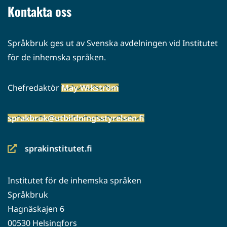
Kontakta oss
Språkbruk ges ut av Svenska avdelningen vid Institutet
för de inhemska språken.
Chefredaktör
May Wikström
sprakbruk@utbildningsstyrelsen.fi
sprakinstitutet.fi
(siirryt
toiseen
Institutet för de inhemska språken
palveluun)
Språkbruk
Hagnäskajen 6
00530 Helsingfors