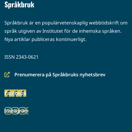
Språkbruk
Språkbruk är en populärvetenskaplig webbtidskrift om
språk utgiven av Institutet för de inhemska språken.
Nya artiklar publiceras kontinuerligt.
ISSN 2343-0621
Prenumerera på Språkbruks nyhetsbrev
(siirryt
toiseen
Facebook
palveluun)
(siirryt
toiseen
Instagram
palveluun)
(siirryt
toiseen
palveluun)