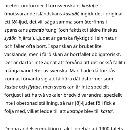
preteritumformer. I fornsvenskans
kastaþe
(motsvarande isländskans
kastaði
) ingick det i original
ett [ð]-ljud, det vill säga samma som återfinns i
spanskans
pesa
d
o
’tung’ (och faktiskt i äldre finskas
sy
d
än
’hjärta’). Ljudet är ganska flyktigt till sin natur
och faller ofta bort. I spanskan är bruket lite
vacklande, men i färöiskan är bortfallet obligatoriskt.
Det är därför inte ägnat att förvåna att det också fallit i
många varieteter av svenska. Man hade då förstås
kunnat förvänta sig att få höra dåtidsformer som
kastae
och
flyttae
, men svenskan är inte speciellt
förtjust i att ha två vokaler bredvid varandra, speciellt
inte i obetonad ställning, så när [ð]-ljudet föll fick
e
följa med, vilket ledde till att
kastaþe
blev till
kasta’
.
Denna ändelsereduktion i talet innebär att 1900-talets