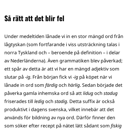
Så rätt att det blir fel
Under medeltiden lånade vi in en stor mängd ord från
lågtyskan (som fortfarande i viss utsträckning talas i
norra Tyskland och – beroende på definition – i delar
av Nederländerna). Även grammatiken blev påverkad;
ett spår av detta är att vi har en mängd adjektiv som
slutar på -
ig
. Från början fick vi
-ig
på köpet när vi
lånade in ord som
färdig
och
härlig
. Sedan började det
påverka gamla inhemska ord så att
lidug
och
stadug
friserades till
ledig
och
stadig
. Detta suffix är också
produktivt i dagens svenska, vilket innebär att det
används för bildning av nya ord. Därför finner den
som söker efter recept på nätet lätt sådant som
fiskig