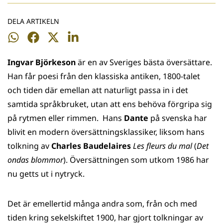
DELA ARTIKELN
Dela
Dela
Dela
Dela
på
på
på
på
Ingvar Björkeson
är en av Sveriges bästa översättare.
WhatsApp
Facebook
Twitter
LinkedIn
Han får poesi från den klassiska antiken, 1800-talet
och tiden där emellan att naturligt passa in i det
samtida språkbruket, utan att ens behöva förgripa sig
på rytmen eller rimmen. Hans
Dante
på svenska har
blivit en modern översättningsklassiker, liksom hans
tolkning av
Charles Baudelaires
Les fleurs du mal
(
Det
ondas blommor
). Översättningen som utkom 1986 har
nu getts ut i nytryck.
Det är emellertid många andra som, från och med
tiden kring sekelskiftet 1900, har gjort tolkningar av