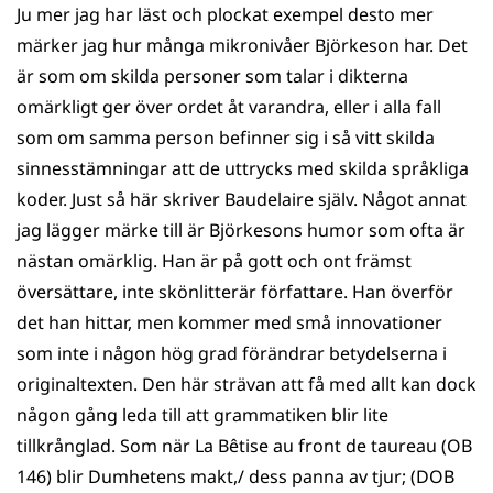
Ju mer jag har läst och plockat exempel desto mer
märker jag hur många mikronivåer Björkeson har. Det
är som om skilda personer som talar i dikterna
omärkligt ger över ordet åt varandra, eller i alla fall
som om samma person befinner sig i så vitt skilda
sinnesstämningar att de uttrycks med skilda språkliga
koder. Just så här skriver Baudelaire själv. Något annat
jag lägger märke till är Björkesons humor som ofta är
nästan omärklig. Han är på gott och ont främst
översättare, inte skönlitterär författare. Han överför
det han hittar, men kommer med små innovationer
som inte i någon hög grad förändrar betydelserna i
originaltexten. Den här strävan att få med allt kan dock
någon gång leda till att grammatiken blir lite
tillkrånglad. Som när La Bêtise au front de taureau (OB
146) blir Dumhetens makt,/ dess panna av tjur; (DOB