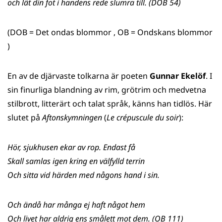
och lät din fot i handens rede slumra till. (DOB 54)
(DOB = Det ondas blommor , OB = Ondskans blommor
)
En av de djärvaste tolkarna är poeten
Gunnar Ekelöf
. I
sin finurliga blandning av rim, grötrim och medvetna
stilbrott, litterärt och talat språk, känns han tidlös. Här
slutet på
Aftonskymningen
(
Le crépuscule du soir
):
Hör, sjukhusen ekar av rop. Endast få
Skall samlas igen kring en välfylld terrin
Och sitta vid härden med någons hand i sin.
Och ändå har många ej haft något hem
Och livet har aldrig ens smålett mot dem. (OB 111)