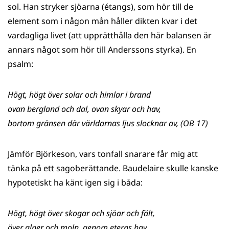
sol. Han stryker sjöarna (étangs), som hör till de
element som i någon mån håller dikten kvar i det
vardagliga livet (att upprätthålla den här balansen är
annars något som hör till Anderssons styrka). En
psalm:
Högt, högt över solar och himlar i brand
ovan bergland och dal, ovan skyar och hav,
bortom gränsen där världarnas ljus slocknar av, (OB 17)
Jämför Björkeson, vars tonfall snarare får mig att
tänka på ett sagoberättande. Baudelaire skulle kanske
hypotetiskt ha känt igen sig i båda:
Högt, högt över skogar och sjöar och fält,
över alper och moln, genom eterns hav,