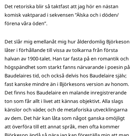
Det retoriska blir så taktfast att jag hör en nästan
komisk vaktparad i sekvensen ”Älska och i döden/
förena våra öden”.
Det slår mig emellanåt mig hur ålderdomlig Björkeson
låter i förhållande till vissa av tolkarna från första
halvan av 1900-talet. Han tar fasta på en romantik och
högspändhet som starkt fanns närvarande i poesin på
Baudelaires tid, och också delvis hos Baudelaire själv;
fast kanske mindre än i Björkesons version av honom.
Det finns hos Baudelaire en malande inregistrerande
ton som får allt i livet att kännas objektivt. Alla slags
känslor och väder, och de metaforiska utvecklingarna
av dem. Det här kan låta som något ganska omöjligt
att överföra till ett annat språk, men ofta kommer
Björkeson ändå så nära jag kan föreställa mig att man