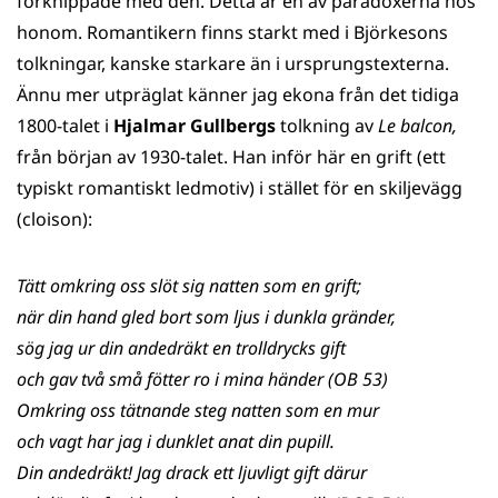
förknippade med den. Detta är en av paradoxerna hos
honom. Romantikern finns starkt med i Björkesons
tolkningar, kanske starkare än i ursprungstexterna.
Ännu mer utpräglat känner jag ekona från det tidiga
1800-talet i
Hjalmar Gullbergs
tolkning av
Le balcon,
från början av 1930-talet. Han inför här en grift (ett
typiskt romantiskt ledmotiv) i stället för en skiljevägg
(cloison):
Tätt omkring oss slöt sig natten som en grift;
när din hand gled bort som ljus i dunkla gränder,
sög jag ur din andedräkt en trolldrycks gift
och gav två små fötter ro i mina händer (OB 53)
Omkring oss tätnande steg natten som en mur
och vagt har jag i dunklet anat din pupill.
Din andedräkt! Jag drack ett ljuvligt gift därur