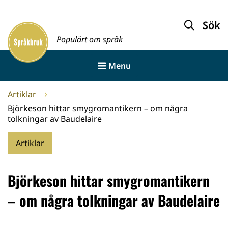
Gå
till
Sök
Framsida
innehållet
Populärt om språk
Menu
Artiklar
Björkeson hittar smygromantikern – om några
tolkningar av Baudelaire
Artiklar
Björkeson hittar smygromantikern
– om några tolkningar av Baudelaire