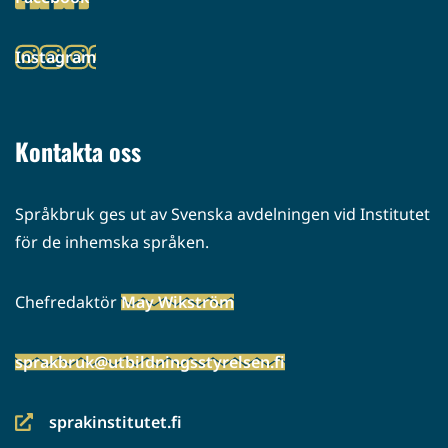
palveluun)
(siirryt
toiseen
Instagram
palveluun)
(siirryt
toiseen
palveluun)
Kontakta oss
Språkbruk ges ut av Svenska avdelningen vid Institutet
för de inhemska språken.
Chefredaktör
May Wikström
sprakbruk@utbildningsstyrelsen.fi
sprakinstitutet.fi
(siirryt