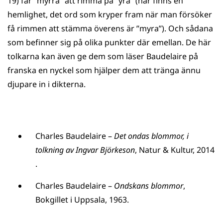
19) får ”myrra” att rimma på ”yra” (här finns en
hemlighet, det ord som kryper fram när man försöker
få rimmen att stämma överens är ”myra”). Och sådana
som befinner sig på olika punkter där emellan. De här
tolkarna kan även ge dem som läser Baudelaire på
franska en nyckel som hjälper dem att tränga ännu
djupare in i dikterna.
Charles Baudelaire –
Det ondas blommor, i
tolkning av Ingvar Björkeson
, Natur & Kultur, 2014
.
Charles Baudelaire –
Ondskans blommor
,
Bokgillet i Uppsala, 1963.