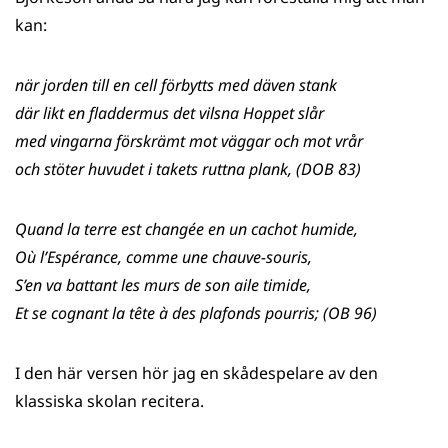
kan:
när jorden till en cell förbytts med däven stank
där likt en fladdermus det vilsna Hoppet slår
med vingarna förskrämt mot väggar och mot vrår
och stöter huvudet i takets ruttna plank, (DOB 83)
Quand la terre est changée en un cachot humide,
Où l’Espérance, comme une chauve-souris,
S’en va battant les murs de son aile timide,
Et se cognant la tête à des plafonds pourris; (OB 96)
I den här versen hör jag en skådespelare av den
klassiska skolan recitera.