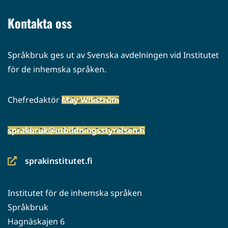
palveluun)
Kontakta oss
Språkbruk ges ut av Svenska avdelningen vid Institutet
för de inhemska språken.
Chefredaktör
May Wikström
sprakbruk@utbildningsstyrelsen.fi
sprakinstitutet.fi
(siirryt
toiseen
Institutet för de inhemska språken
palveluun)
Språkbruk
Hagnäskajen 6