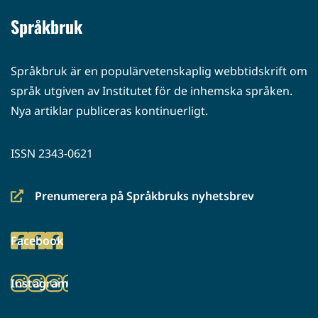
Språkbruk
Språkbruk är en populärvetenskaplig webbtidskrift om
språk utgiven av Institutet för de inhemska språken.
Nya artiklar publiceras kontinuerligt.
ISSN 2343-0621
Prenumerera på Språkbruks nyhetsbrev
(siirryt
toiseen
Facebook
palveluun)
(siirryt
toiseen
Instagram
palveluun)
(siirryt
toiseen