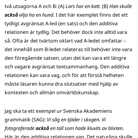
två utsagorna A och B: (A)
Lars har en katt.
(B)
Han skulle
också
vilja ha en hund
. I det här exemplet finns det ett
tydligt avgränsat A-led (en sats) och den additiva
relationen är tydlig. Det behöver dock inte alltid vara
så. Ofta är det tvärtom oklart vad A-ledet omfattar –
det innehåll som B-ledet relateras till behöver inte vara
den föregående satsen, utan det kan vara ett längre
och vagare avgränsat textsammanhang. Den additiva
relationen kan vara vag, och för att förstå helheten
måste läsaren kunna dra slutsatser med hjälp av
kontexten och allmän omvärldskunskap.
Jag ska ta ett exempel ur Svenska Akademiens
grammatik (SAG):
Vi såg en tjäder i skogen. Vi
fotograferade
också
en tall som hade kluvits av blixten
.
Här är den additiva relationen vag. Det naturliga skulle