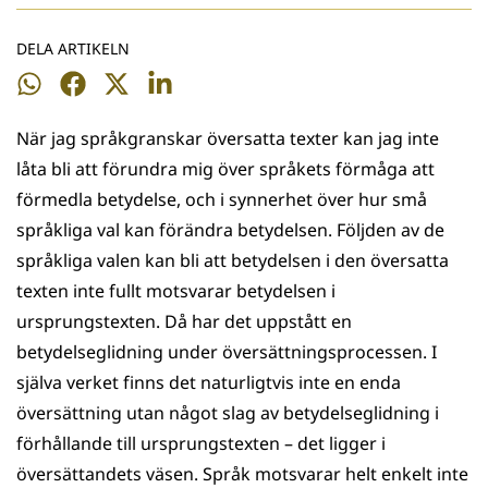
DELA ARTIKELN
Dela
Dela
Dela
Dela
på
på
på
på
När jag språkgranskar översatta texter kan jag inte
WhatsApp
Facebook
Twitter
LinkedIn
låta bli att förundra mig över språkets förmåga att
förmedla betydelse, och i synnerhet över hur små
språkliga val kan förändra betydelsen. Följden av de
språkliga valen kan bli att betydelsen i den översatta
texten inte fullt motsvarar betydelsen i
ursprungstexten. Då har det uppstått en
betydelseglidning under översättningsprocessen. I
själva verket finns det naturligtvis inte en enda
översättning utan något slag av betydelseglidning i
förhållande till ursprungstexten – det ligger i
översättandets väsen. Språk motsvarar helt enkelt inte