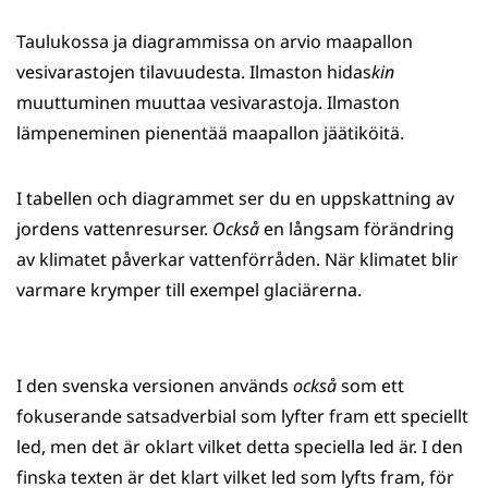
Taulukossa ja diagrammissa on arvio maapallon
vesivarastojen tilavuudesta. Ilmaston hidas
kin
muuttuminen muuttaa vesivarastoja. Ilmaston
lämpeneminen pienentää maapallon jäätiköitä.
I tabellen och diagrammet ser du en uppskattning av
jordens vattenresurser.
Också
en långsam förändring
av klimatet påverkar vattenförråden. När klimatet blir
varmare krymper till exempel glaciärerna.
I den svenska versionen används
också
som ett
fokuserande satsadverbial som lyfter fram ett speciellt
led, men det är oklart vilket detta speciella led är. I den
finska texten är det klart vilket led som lyfts fram, för