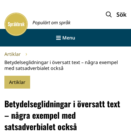
Gå
till
Sök
Framsida
innehållet
Populärt om språk
Menu
Artiklar
Betydelseglidningar i översatt text – några exempel
med satsadverbialet också
Artiklar
Betydelseglidningar i översatt text
– några exempel med
satsadverbialet också