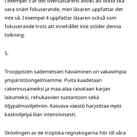
I exempel 3 är det översättarens avsikt att
också
ska
vara snävt fokuserande, men läsaren uppfattar det
inte så. I exempel 4 uppfattar läsaren också som
fokuserande trots att innehållet inte stöder denna
tolkning.
5.
Trooppisten sademetsien häviäminen on vakavimpia
ympäristöongelmiamme. Puita kaadetaan
rakennusaineiksi ja maa-alaa raivataan karjan
laitumeksi, rehukasvien tuotantoon sekä
öljypalmuviljelmiin. Kasvava väestö harjoittaa
myös
kaskiviljelyä liian intensiivisesti.
Skövlingen av de tropiska regnskogarna hör till våra