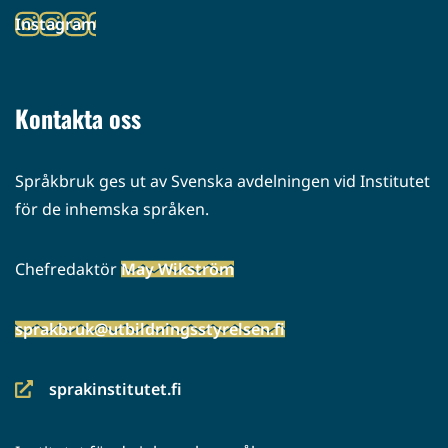
toiseen
Instagram
palveluun)
(siirryt
toiseen
palveluun)
Kontakta oss
Språkbruk ges ut av Svenska avdelningen vid Institutet
för de inhemska språken.
Chefredaktör
May Wikström
sprakbruk@utbildningsstyrelsen.fi
sprakinstitutet.fi
(siirryt
toiseen