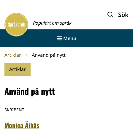
Gå
till
Sök
Framsida
innehållet
Populärt om språk
Menu
Artiklar
Använd på nytt
Artiklar
Använd på nytt
SKRIBENT
Monica Äikäs