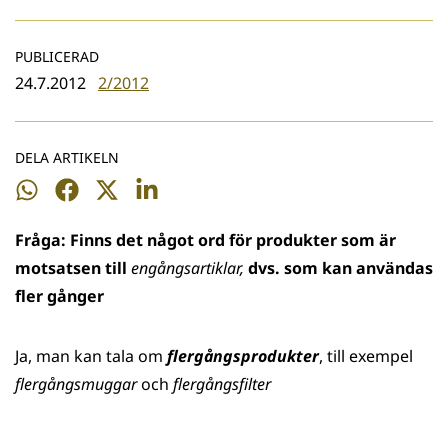
PUBLICERAD
24.7.2012
2/2012
DELA ARTIKELN
Dela
Dela
Dela
Dela
på
på
på
på
Fråga:
Finns det något ord för produkter som är
WhatsApp
Facebook
Twitter
LinkedIn
motsatsen till
engångsartiklar,
dvs. som kan användas
fler gånger
Ja, man kan tala om
flergångsprodukter
, till exempel
flergångsmuggar
och
flergångsfilter