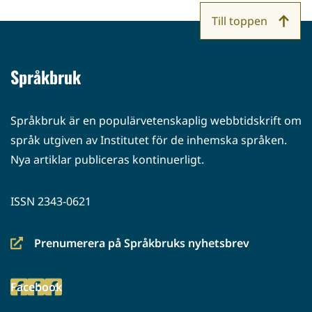
Till toppen
Språkbruk
Språkbruk är en populärvetenskaplig webbtidskrift om
språk utgiven av Institutet för de inhemska språken.
Nya artiklar publiceras kontinuerligt.
ISSN 2343-0621
Prenumerera på Språkbruks nyhetsbrev
(siirryt
toiseen
Facebook
palveluun)
(siirryt