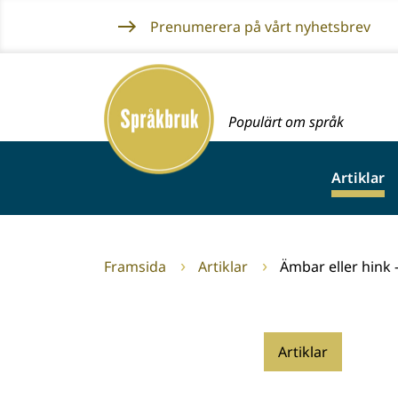
Gå
Prenumerera på vårt nyhetsbrev
till
innehållet
Framsida
Populärt om språk
Artiklar
Framsida
Artiklar
Ämbar eller hink 
Artiklar