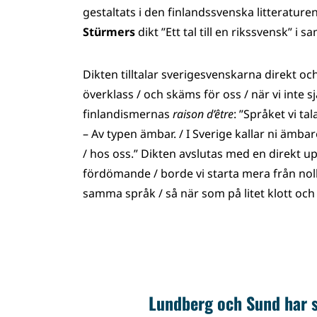
gestaltats i den finlandssvenska litterature
Stürmers
dikt ”Ett tal till en rikssvensk” i 
Dikten tilltalar sverigesvenskarna direkt och
överklass / och skäms för oss / när vi inte s
finlandismernas
raison d’être
: ”Språket vi ta
– Av typen ämbar. / I Sverige kallar ni ämbaret
/ hos oss.” Dikten avslutas med en direkt u
fördömande / borde vi starta mera från noll
samma språk / så när som på litet klott och 
Lundberg och Sund har sj