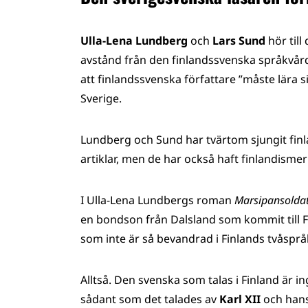
Ulla-Lena Lundberg
och
Lars Sund
hör till
avstånd från den finlandssvenska språkvå
att finlandssvenska författare ”måste lära s
Sverige.
Lundberg och Sund har tvärtom sjungit finla
artiklar, men de har också haft finlandismer
I Ulla-Lena Lundbergs roman
Marsipansolda
en bondson från Dalsland som kommit till Fin
som inte är så bevandrad i Finlands tvåspråk
Alltså. Den svenska som talas i Finland är 
sådant som det talades av
Karl XII
och hans