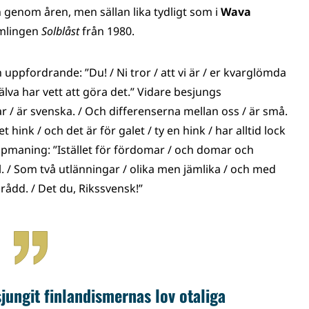
n genom åren, men sällan lika tydligt som i
Wava
samlingen
Solblåst
från 1980.
 uppfordrande: ”Du! / Ni tror / att vi är / er kvarglömda
jälva har vett att göra det.” Vidare besjungs
lar / är svenska. / Och differenserna mellan oss / är små.
 hink / och det är för galet / ty en hink / har alltid lock
ppmaning: ”Istället för fördomar / och domar och
. / Som två utlänningar / olika men jämlika / och med
rådd. / Det du, Rikssvensk!”
ungit finlandismernas lov otaliga