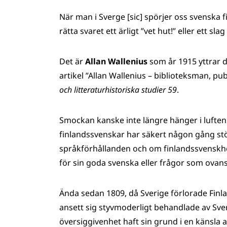
När man i Sverge [sic] spörjer oss svenska f
rätta svaret ett ärligt ”vet hut!” eller ett sla
Det är
Allan Wallenius
som år 1915 yttrar d
artikel ”Allan Wallenius – biblioteksman, publ
och litteraturhistoriska studier 59
.
Smockan kanske inte längre hänger i luften
finlandssvenskar har säkert någon gång st
språkförhållanden och om finlandssvenskhet
för sin goda svenska eller frågor som ovan
Ända sedan 1809, då Sverige förlorade Finlan
ansett sig styvmoderligt behandlade av Sve
översiggivenhet haft sin grund i en känsla 