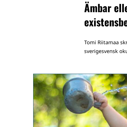
Ämbar ell
existensb
Tomi Riitamaa skr
sverigesvensk ok