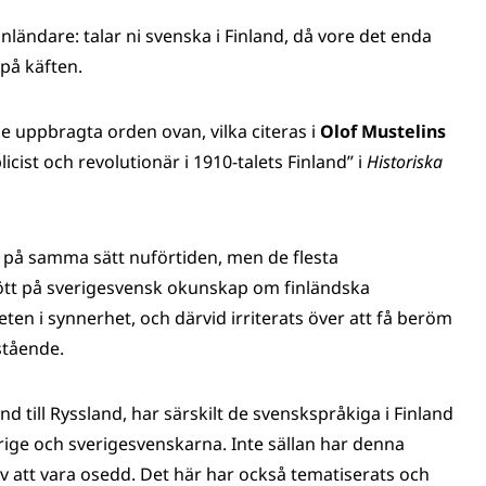
inländare: talar ni svenska i Finland, då vore det enda
g på käften.
e uppbragta orden ovan, vilka citeras i
Olof Mustelins
icist och revolutionär i 1910-talets Finland” i
Historiska
 på samma sätt nuförtiden, men de flesta
ött på sverigesvensk okunskap om finländska
en i synnerhet, och därvid irriterats över att få beröm
stående.
d till Ryssland, har särskilt de svenskspråkiga i Finland
rige och sverigesvenskarna. Inte sällan har denna
av att vara osedd. Det här har också tematiserats och