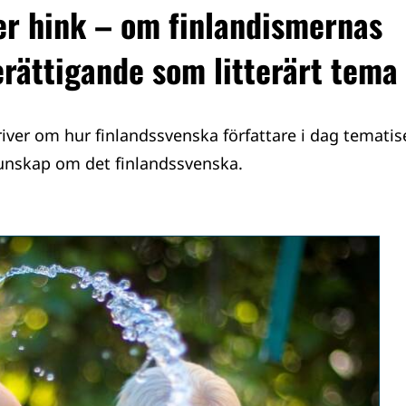
er hink – om finlandismernas
erättigande som litterärt tema
iver om hur finlandssvenska författare i dag tematis
unskap om det finlandssvenska.