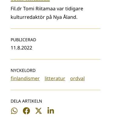
Fil.dr Tomi Riitamaa var tidigare
kulturredaktör på Nya Åland.
PUBLICERAD
11.8.2022
NYCKELORD
finlandismer
litteratur
ordval
DELA ARTIKELN
Dela
Dela
Dela
Dela
på
på
på
på
WhatsApp
Facebook
Twitter
LinkedIn