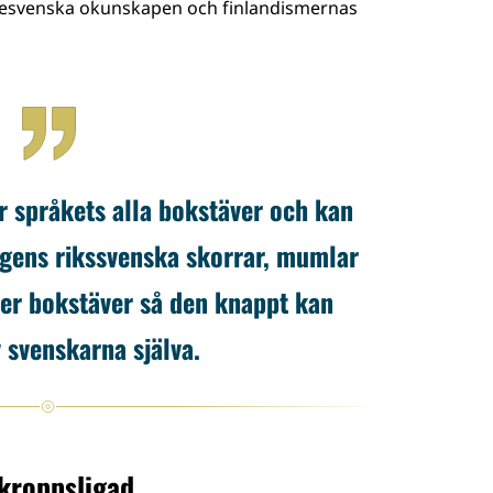
erigesvenska okunskapen och finlandismernas
r språkets alla bokstäver och kan
agens rikssvenska skorrar, mumlar
jer bokstäver så den knappt kan
v svenskarna själva.
rkroppsligad