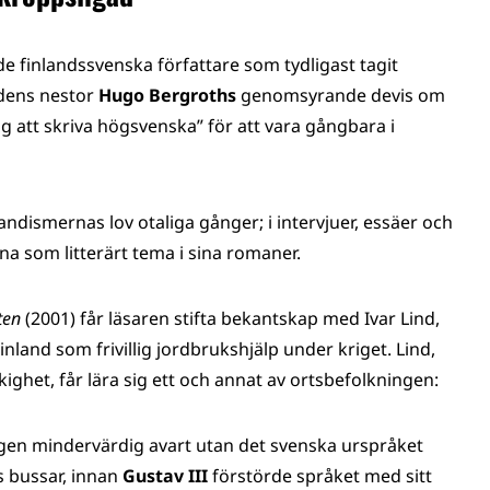
 de finlandssvenska författare som tydligast tagit
rdens nestor
Hugo Bergroths
genomsyrande devis om
ig att skriva högsvenska” för att vara gångbara i
ndismernas lov otaliga gånger; i intervjuer, essäer och
na som litterärt tema i sina romaner.
ten
(2001) får läsaren stifta bekantskap med Ivar Lind,
land som frivillig jordbrukshjälp under kriget. Lind,
ighet, får lära sig ett och annat av ortsbefolkningen:
ingen mindervärdig avart utan det svenska urspråket
 bussar, innan
Gustav III
förstörde språket med sitt