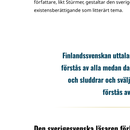
författare, likt Stürmer, gestaltar den sv
existensberättigande som litterärt tema.
Finlandssvenskan uttala
förstås av alla medan d
och sluddrar och sväl
förstås a
Den sverigesvenska läsaren fö