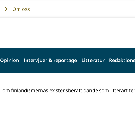
Om oss
Opinion
Intervjuer & reportage
Litteratur
Redaktione
– om finlandismernas existensberättigande som litterärt t