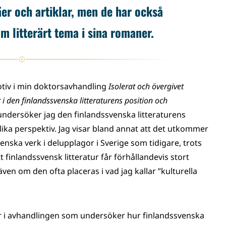
säer och artiklar, men de har också
m litterärt tema i sina romaner.
tiv i min doktorsavhandling
Isolerat och övergivet
 i den finlandssvenska litteraturens position och
undersöker jag den finlandssvenska litteraturens
lika perspektiv. Jag visar bland annat att det utkommer
enska verk i delupplagor i Sverige som tidigare, trots
 finlandssvensk litteratur får förhållandevis stort
även om den ofta placeras i vad jag kallar ”kulturella
lar i avhandlingen som undersöker hur finlandssvenska