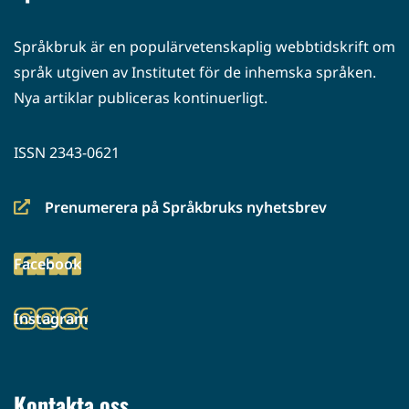
Språkbruk är en populärvetenskaplig webbtidskrift om
språk utgiven av Institutet för de inhemska språken.
Nya artiklar publiceras kontinuerligt.
ISSN 2343-0621
Prenumerera på Språkbruks nyhetsbrev
(siirryt
toiseen
Facebook
palveluun)
(siirryt
toiseen
Instagram
palveluun)
(siirryt
toiseen
palveluun)
Kontakta oss