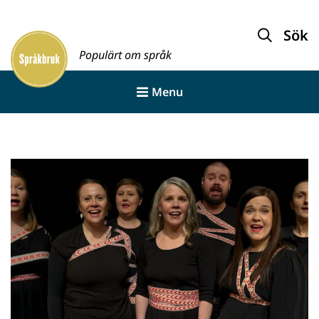
Gå
till
Sök
innehållet
Populärt om språk
Menu