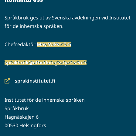
Språkbruk ges ut av Svenska avdelningen vid Institutet
för de inhemska språken.
Chefredaktör
May Wikström
sprakbruk@utbildningsstyrelsen.fi
sprakinstitutet.fi
(siirryt
toiseen
Institutet för de inhemska språken
palveluun)
Språkbruk
Hagnäskajen 6
00530 Helsingfors