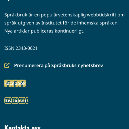
Språkbruk är en populärvetenskaplig webbtidskrift om
språk utgiven av Institutet för de inhemska språken.
Nya artiklar publiceras kontinuerligt.
ISSN 2343-0621
Prenumerera på Språkbruks nyhetsbrev
(siirryt
toiseen
Facebook
palveluun)
(siirryt
toiseen
Instagram
palveluun)
(siirryt
toiseen
palveluun)
Kontakta oss