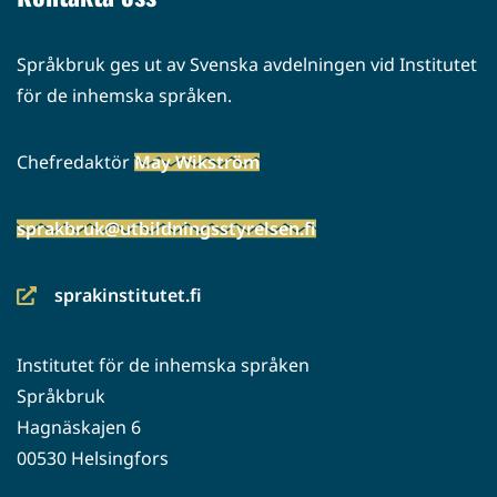
Språkbruk ges ut av Svenska avdelningen vid Institutet
för de inhemska språken.
Chefredaktör
May Wikström
sprakbruk@utbildningsstyrelsen.fi
sprakinstitutet.fi
(siirryt
toiseen
Institutet för de inhemska språken
palveluun)
Språkbruk
Hagnäskajen 6
00530 Helsingfors