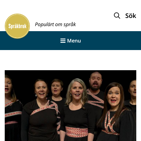
Gå
till
Sök
innehållet
Populärt om språk
Menu