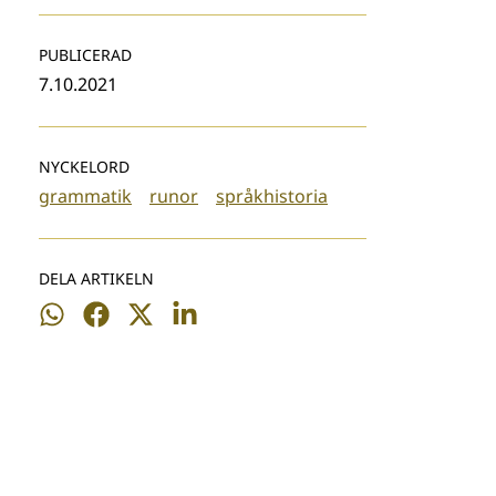
PUBLICERAD
7.10.2021
NYCKELORD
grammatik
runor
språkhistoria
DELA ARTIKELN
Dela
Dela
Dela
Dela
på
på
på
på
WhatsApp
Facebook
Twitter
LinkedIn