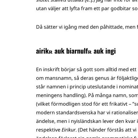
utan väljer att lyfta fram ett par godbitar s
Då sätter vi igång med den påhittade, men fu
airikʀ auk biarnulfʀ auk ingi
En inskrift börjar så gott som alltid med ett
om mansnamn, så deras genus
är följaktli
står namnen i princip uteslutande i nomin
meningens handling). På många namn, so
(vilket förmodligen stod för ett frikativt – 
modern standardsvenska har vi rationalise
ändelse, men i nyisländskan lever den kvar 
respektive
Eirikur
. (Det händer förstås att 