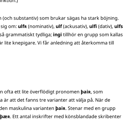
nktion.)
 (och substantiv) som brukar sägas ha stark böjning.
r sig om:
ulfʀ
(nominativ),
ulf
(ackusativ),
ulfi
(dativ),
ulfs
 så grammatiskt tydliga;
ingi
tillhör en grupp som kallas
lite knepigare. Vi får anledning att återkomma till
ofta ett lite överflödigt pronomen
þaiʀ
, som
är att det fanns tre varianter att välja på. När de
den maskulina varianten
þaiʀ
. Stenar med en grupp
þæʀ
. Ett antal inskrifter med könsblandade skribenter