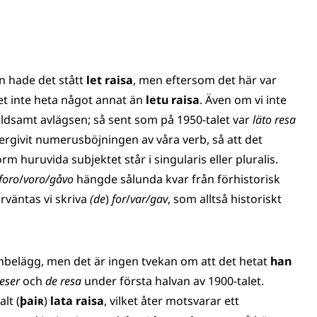
n hade det stått
let raisa
, men eftersom det här var
et inte heta något annat än
letu raisa
. Även om vi inte
åldsamt avlägsen; så sent som på 1950-talet var
läto resa
övergivit numerusböjningen av våra verb, så att det
m huruvida subjektet står i singularis eller pluralis.
 foro
/
voro/gåvo
hängde sålunda kvar från förhistorisk
örväntas vi skriva
(
de
)
for
/
var/gav
, som alltså historiskt
unbelägg, men det är ingen tvekan om att det hetat
han
reser
och
de resa
under första halvan av 1900-talet.
alt (
þaiʀ
)
lata raisa
, vilket åter motsvarar ett