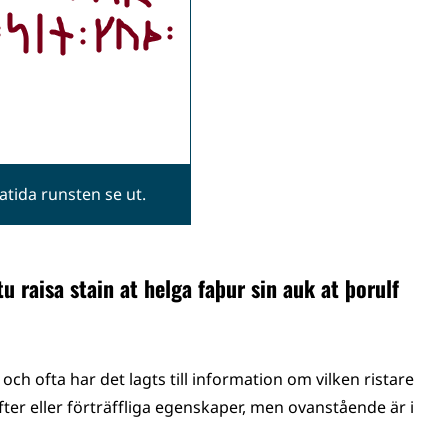
gatida runsten se ut.
etu raisa stain at helga faþur sin auk at þorulf
och ofta har det lagts till information om vilken ristare
ter eller förträffliga egenskaper, men ovanstående är i