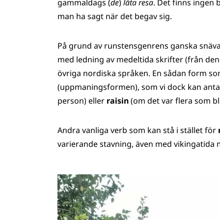
gammaldags (
de
)
låta resa
. Det finns ingen 
man ha sagt när det begav sig.
På grund av runstensgenrens ganska snäva 
med ledning av medeltida skrifter (från den
övriga nordiska språken. En sådan form som 
(uppmaningsformen), som vi dock kan anta 
person) eller
raisin
(om det var flera som b
Andra vanliga verb som kan stå i stället för
varierande stavning, även med vikingatida 