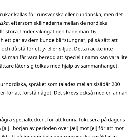
brukar kallas för runsvenska eller rundanska, men det
iska
, eftersom skillnaderna mellan de nordiska
ellt stora. Under vikingatiden hade man 16
h ett par av dem kunde bli ”stungna”, på så sätt att
 och då stå för ett
y
- eller
ö
-ljud. Detta räckte inte
, så man får vara beredd att speciellt namn kan vara lite
ättare låter sig tolkas med hjälp av sammanhanget.
å urnordiska, språket som talades mellan sisådär 200
ser för att förstå något. Det skrevs också med en annan
 några specialtecken, för att kunna fokusera på dagens
 [ai] i början av perioden över [æi] mot [ei] för att mot
r avsikt att gå igenom hela den runsvenska språkläran,