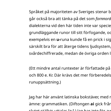
Språket på majoriteten av Sveriges stenar 
går också bra att tänka på det som
fornnord
dialekterna vid den här tiden inte var speci
grundläggande runor till sitt förfogande, oc
exempelvis en
u-
runa kunde få en prick i sig
särskilt bra för att återge tidens ljudsystem
svårdechiffrerade, medan de övriga orden l
(Ett mindre antal runtexter är författade p
och 800 e. Kr. Där krävs det mer förberedel
runuppsättning.)
Jag har här använt latinska bokstäver, med
ämne: grammatiken. (Diftongen
ai
gick från
slutet ställvis uttalas [eː].) Jag har inte fö