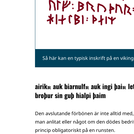
Så här kan en typisk inskrift på en vikin
airikʀ ​​​auk biarnulfʀ auk ingi þaiʀ l
broþur sin guþ hialpi þaim
Den avslutande förbönen är inte alltid med, 
man anlitat eller något om den dödes bedrif
princip obligatoriskt på en runsten.