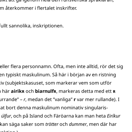
om återkommer i flertalet inskrifter.
llt sannolika, inskriptionen.
 eller flera personnamn. Ofta, men inte alltid, rör det sig
gen typiskt maskulinum. Så här i början av en ristning
ativ (subjektskasuset, som markerar vem som utför
m här
airikʀ
och
biarnulfʀ
,
markeras detta med ett
ʀ
”surrande” –
r
, medan det ”vanliga”
r
var mer rullande). I
rat bort denna maskulinum nominativ singularis-
i
úlfur
, och på Island och Färöarna kan man heta
Eiríkur
vi kan säga saker som
trötter
och
dummer
, men där har