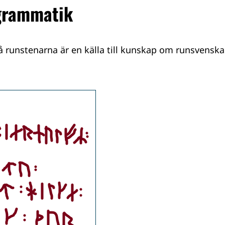
grammatik
å runstenarna är en källa till kunskap om runsvensk