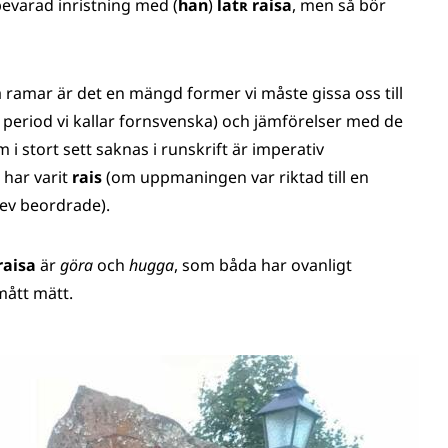
bevarad inristning med (
han
)
latʀ raisa
, men så bör
ramar är det en mängd former vi måste gissa oss till
 period vi kallar fornsvenska) och jämförelser med de
i stort sett saknas i runskrift är imperativ
har varit
rais
(om uppmaningen var riktad till en
lev beordrade).
raisa
är
göra
och
hugga
, som båda har ovanligt
mått mätt.