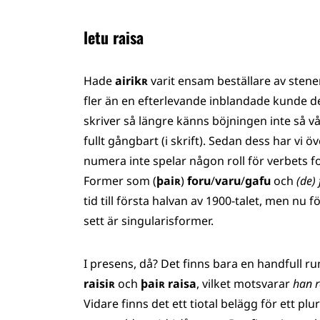
letu raisa
Hade
airikʀ
varit ensam beställare av stene
fler än en efterlevande inblandade kunde d
skriver så längre känns böjningen inte så v
fullt gångbart (i skrift). Sedan dess har vi 
numera inte spelar någon roll för verbets for
Former som (
þaiʀ
)
foru
/
varu
/
gafu
och
(de)
tid till första halvan av 1900-talet, men nu f
sett är singularisformer.
I presens, då? Det finns bara en handfull r
raisiʀ
och
þaiʀ raisa
, vilket motsvarar
han 
Vidare finns det ett tiotal belägg för ett plur