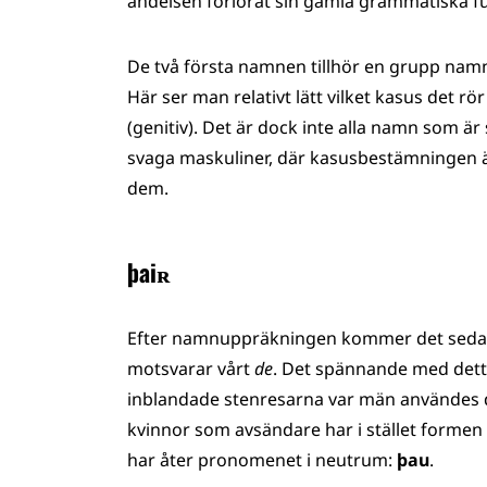
ändelsen förlorat sin gamla grammatiska fu
De två första namnen tillhör en grupp namn
Här ser man relativt lätt vilket kasus det rö
(genitiv). Det är dock inte alla namn som är
svaga maskuliner, där kasusbestämningen är 
dem.
þaiʀ
Efter namnuppräkningen kommer det sedan 
motsvarar vårt
de
. Det spännande med detta 
inblandade stenresarna var män användes 
kvinnor som avsändare har i stället formen
har åter pronomenet i neutrum:
þau
.