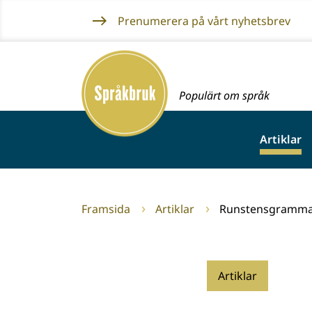
Gå
Prenumerera på vårt nyhetsbrev
till
innehållet
Framsida
Populärt om språk
Artiklar
Framsida
Artiklar
Runstensgramma
Artiklar