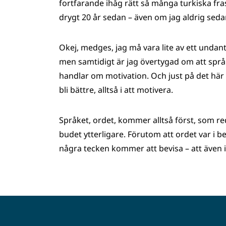
fortfarande ihåg rätt så många turkiska fras
drygt 20 år sedan – även om jag aldrig sed
Okej, medges, jag må vara lite av ett undan
men samtidigt är jag övertygad om att språk
handlar om motivation. Och just på det här
bli bättre, alltså i att motivera.
Språket, ordet, kommer alltså först, som red
budet ytterligare. Förutom att ordet var i 
några tecken kommer att bevisa – att även i 