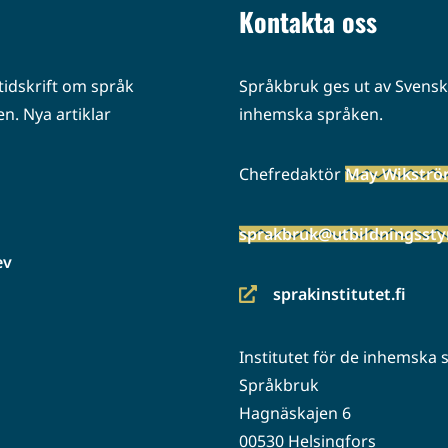
Kontakta oss
idskrift om språk
Språkbruk ges ut av Svenska
n. Nya artiklar
inhemska språken.
Chefredaktör
May Wikstr
sprakbruk@utbildningsstyr
ev
sprakinstitutet.fi
(siirryt
toiseen
Institutet för de inhemska
palveluun)
Språkbruk
Hagnäskajen 6
00530 Helsingfors