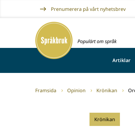
Gå
Prenumerera på vårt nyhetsbrev
till
innehållet
Framsida
Populärt om språk
Artiklar
Framsida
Opinion
Krönikan
Or
Krönikan