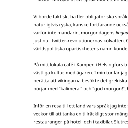
Vi borde faktiskt ha fler obligatoriska språ
naturligtvis ryska, kanske fortfarande också
varför inte mandarin, morgondagens
lingua
just nu i twitter-revolutionernas kölvatten
världspolitiska opartiskhetens namn kunde vi 
På mitt lokala café i Kampen i Helsingfors t
västliga kultur, med ägaren. I min tur lär j
berätta att vikingarna besökte det grekisk
börjar med ”kalimera!” och ”god morgon!”, h
Inför en resa till ett land vars språk jag i
veckor till att tanka en tillräckligt stor mä
restauranger, på hotell och i taxibilar. Slut­