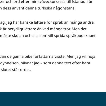
er och ord efter min tvåveckorsresa till Istanbul för
an dess använt denna turkiska någonstans.
tag, jag har kanske lättare för språk än många and­ra,
 är betydligt lättare än vad många tror. Men det
 måste skolan och alla som vill sprida språkbudskapet
an de gamla bibelförfattarna visste. Men jag vill höja
begynnelsen, hävdar jag – som denna text efter bara
slutet står ordet.