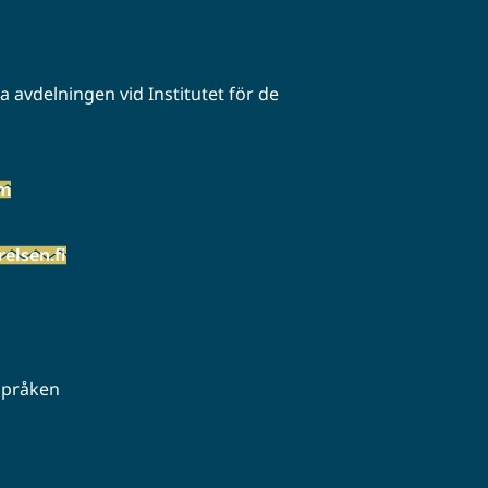
 avdelningen vid Institutet för de
öm
elsen.fi
 språken