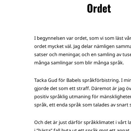
Ordet
I begynnelsen var ordet, som vi som läst vår 
ordet mycket väl. Jag delar nämligen samma 
satser och meningar, och en samling av tusen
många samlingar som blir många språk.
Tacka Gud för Babels språkförbistring. I min
gjorde det som ett straff. Däremot är jag öve
positiv språklig utmaning för mänskligheten.
språk, ett enda språk som talades av snart 
Och det är just därför språkklimatet i vårt l
i ”bästa” fall byta ut ett språk mot ett annat, i