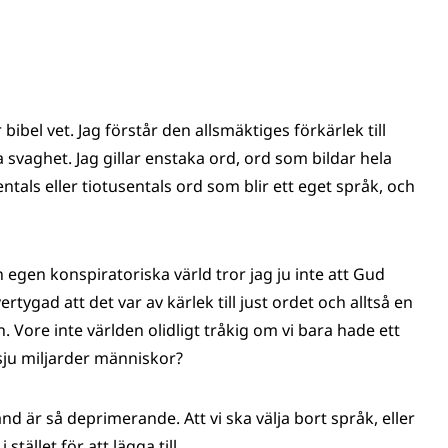
bibel vet. Jag förstår den allsmäktiges förkärlek till
svaghet. Jag gillar enstaka ord, ord som bildar hela
tals eller tiotusentals ord som blir ett eget språk, och
 egen konspiratoriska värld tror jag ju inte att Gud
rtygad att det var av kärlek till just ordet och alltså en
 Vore inte världen olidligt tråkig om vi bara hade ett
sju miljarder människor?
and är så deprimerande. Att vi ska välja bort språk, eller
 stället för att lägga till.