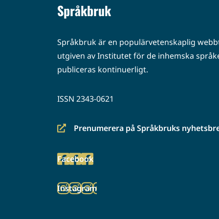
Språkbruk
Språkbruk är en populärvetenskaplig webbt
utgiven av Institutet för de inhemska språke
publiceras kontinuerligt.
ISSN 2343-0621
Prenumerera på Språkbruks nyhetsbr
(siirryt
toiseen
Facebook
palveluun)
(siirryt
toiseen
Instagram
palveluun)
(siirryt
toiseen