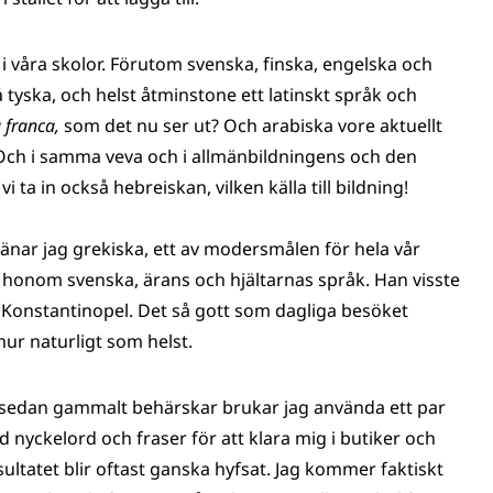
k i våra skolor. Förutom svenska, finska, engelska och
 tyska, och helst åtminstone ett latinskt språk och
 franca,
som det nu ser ut? Och arabiska vore aktuellt
. Och i samma veva och i allmänbildningens och den
ta in också hebreiskan, vilken källa till bildning!
ränar jag grekiska, ett av modersmålen för hela vår
ag honom svenska, ärans och hjältarnas språk. Han visste
a Konstantinopel. Det så gott som dagliga besöket
ur naturligt som helst.
nte sedan gammalt behärskar brukar jag använda ett par
ngd nyckelord och fraser för att klara mig i butiker och
resultatet blir oftast ganska hyfsat. Jag kommer faktiskt