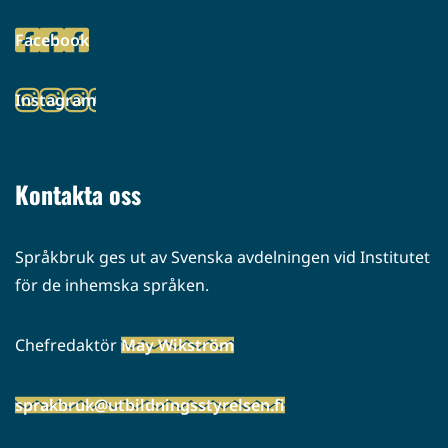
toiseen
Facebook
palveluun)
(siirryt
toiseen
Instagram
palveluun)
(siirryt
toiseen
palveluun)
Kontakta oss
Språkbruk ges ut av Svenska avdelningen vid Institutet
för de inhemska språken.
Chefredaktör
May Wikström
sprakbruk@utbildningsstyrelsen.fi