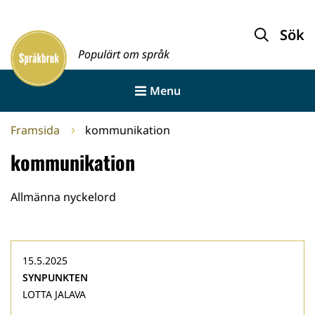
Gå
till
Sök
Framsida
innehållet
Populärt om språk
Menu
Framsida
kommunikation
kommunikation
Allmänna nyckelord
15.5.2025
SYNPUNKTEN
LOTTA JALAVA