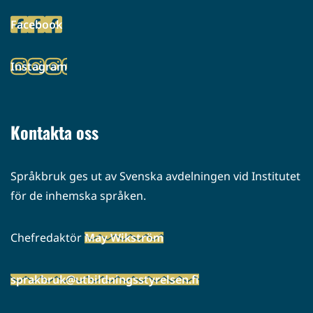
toiseen
Facebook
palveluun)
(siirryt
toiseen
Instagram
palveluun)
(siirryt
toiseen
palveluun)
Kontakta oss
Språkbruk ges ut av Svenska avdelningen vid Institutet
för de inhemska språken.
Chefredaktör
May Wikström
sprakbruk@utbildningsstyrelsen.fi