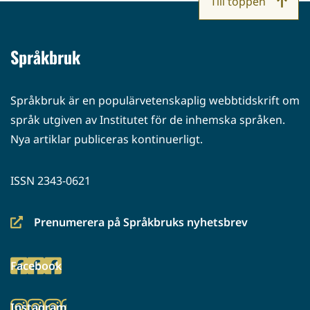
Till toppen
Språkbruk
Språkbruk är en populärvetenskaplig webbtidskrift om
språk utgiven av Institutet för de inhemska språken.
Nya artiklar publiceras kontinuerligt.
ISSN 2343-0621
Prenumerera på Språkbruks nyhetsbrev
(siirryt
toiseen
Facebook
palveluun)
(siirryt
toiseen
Instagram