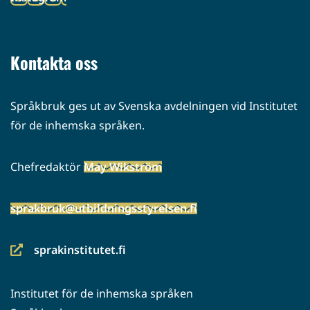
palveluun)
(siirryt
toiseen
palveluun)
Kontakta oss
Språkbruk ges ut av Svenska avdelningen vid Institutet
för de inhemska språken.
Chefredaktör
May Wikström
sprakbruk@utbildningsstyrelsen.fi
sprakinstitutet.fi
(siirryt
toiseen
Institutet för de inhemska språken
palveluun)