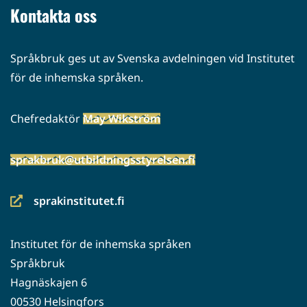
Kontakta oss
Språkbruk ges ut av Svenska avdelningen vid Institutet
för de inhemska språken.
Chefredaktör
May Wikström
sprakbruk@utbildningsstyrelsen.fi
sprakinstitutet.fi
(siirryt
toiseen
Institutet för de inhemska språken
palveluun)
Språkbruk
Hagnäskajen 6
00530 Helsingfors