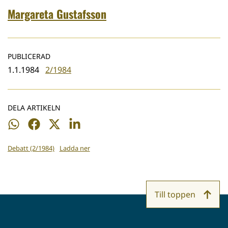
Margareta Gustafsson
PUBLICERAD
1.1.1984
2/1984
DELA ARTIKELN
Dela
Dela
Dela
Dela
på
på
på
på
Debatt (2/1984)
Ladda ner
WhatsApp
Facebook
Twitter
LinkedIn
Till toppen