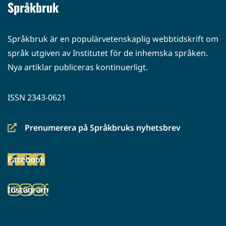
Språkbruk
Språkbruk är en populärvetenskaplig webbtidskrift om
språk utgiven av Institutet för de inhemska språken.
Nya artiklar publiceras kontinuerligt.
ISSN 2343-0621
Prenumerera på Språkbruks nyhetsbrev
(siirryt
toiseen
Facebook
palveluun)
(siirryt
toiseen
Instagram
palveluun)
(siirryt
toiseen
palveluun)