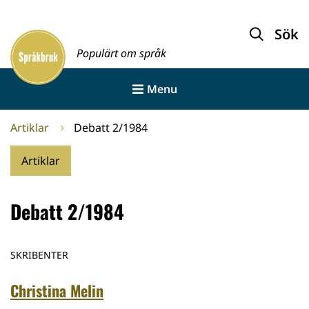
Gå
till
Sök
Framsida
innehållet
Populärt om språk
Menu
Artiklar
Debatt 2/1984
Artiklar
Debatt 2/1984
SKRIBENTER
Christina Melin