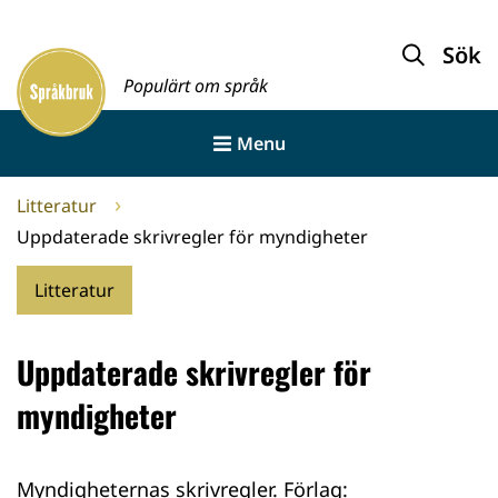
Gå
till
Sök
Framsida
innehållet
Populärt om språk
Menu
Litteratur
Uppdaterade skrivregler för myndigheter
Litteratur
Uppdaterade skrivregler för
myndigheter
Myndigheternas skrivregler. Förlag: