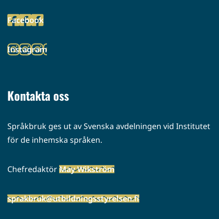
toiseen
Facebook
palveluun)
(siirryt
toiseen
Instagram
palveluun)
(siirryt
toiseen
palveluun)
Kontakta oss
Språkbruk ges ut av Svenska avdelningen vid Institutet
för de inhemska språken.
Chefredaktör
May Wikström
sprakbruk@utbildningsstyrelsen.fi