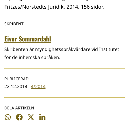
Fritzes/Norstedts Juridik, 2014. 156 sidor.
SKRIBENT
Eivor Sommardahl
Skribenten är myndighetsspråkvårdare vid Institutet
för de inhemska språken.
PUBLICERAD
22.12.2014
4/2014
DELA ARTIKELN
Dela
Dela
Dela
Dela
på
på
på
på