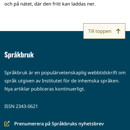
uuteen
och på nätet, där den fritt kan laddas ner
.
ikkunaan,
siirryt
toiseen
Till toppen
palveluun)
Språkbruk
Språkbruk är en populärvetenskaplig webbtidskrift om
språk utgiven av Institutet för de inhemska språken.
Nya artiklar publiceras kontinuerligt.
ISSN 2343-0621
Prenumerera på Språkbruks nyhetsbrev
(siirryt