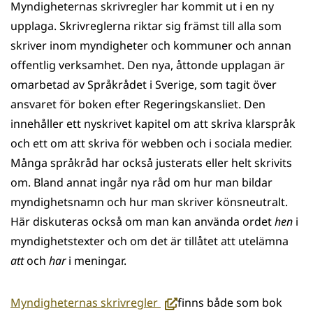
Myndigheternas skrivregler har kommit ut i en ny
WhatsApp
Facebook
Twitter
LinkedIn
upplaga. Skrivreglerna riktar sig främst till alla som
skriver inom myndigheter och kommuner och annan
offentlig verksamhet. Den nya, åttonde upplagan är
omarbetad av Språkrådet i Sverige, som tagit över
ansvaret för boken efter Regeringskansliet. Den
innehåller ett nyskrivet kapitel om att skriva klarspråk
och ett om att skriva för webben och i sociala medier.
Många språkråd har också justerats eller helt skrivits
om. Bland annat ingår nya råd om hur man bildar
myndighetsnamn och hur man skriver könsneutralt.
Här diskuteras också om man kan använda ordet
hen
i
myndighetstexter och om det är tillåtet att utelämna
att
och
har
i meningar.
(avautuu
Myndigheternas skrivregler
finns både som bok