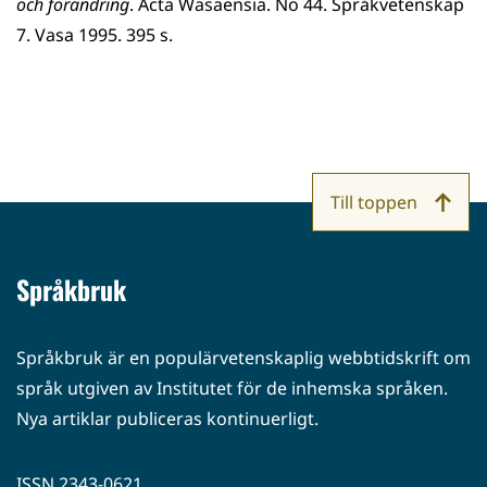
och förändring
. Acta Wasaensia. No 44. Språkvetenskap
7. Vasa 1995. 395 s.
Till toppen
Språkbruk
Språkbruk är en populärvetenskaplig webbtidskrift om
språk utgiven av Institutet för de inhemska språken.
Nya artiklar publiceras kontinuerligt.
ISSN 2343-0621