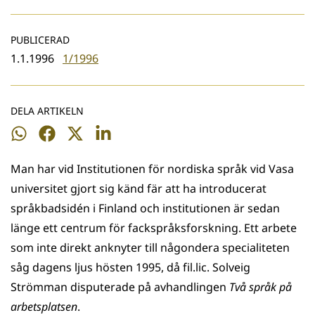
PUBLICERAD
1.1.1996
1/1996
DELA ARTIKELN
Dela
Dela
Dela
Dela
på
på
på
på
Man har vid Institutionen för nordiska språk vid Vasa
WhatsApp
Facebook
Twitter
LinkedIn
universitet gjort sig känd fär att ha introducerat
språkbadsidén i Finland och institutionen är sedan
länge ett centrum för fackspråksforskning. Ett arbete
som inte direkt anknyter till någondera specialiteten
såg dagens ljus hösten 1995, då fil.lic. Solveig
Strömman disputerade på avhandlingen
Två språk på
arbetsplatsen
.