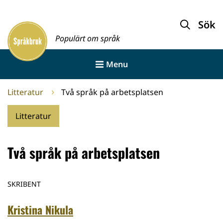
Gå
till
Sök
Framsida
innehållet
Populärt om språk
Menu
Litteratur
Två språk på arbetsplatsen
Litteratur
Två språk på arbetsplatsen
SKRIBENT
Kristina Nikula