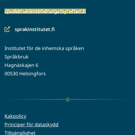
sprakbruk@utbildningsstyrelsen.fi
sprakinstitutet.fi
(siirryt
toiseen
Institutet för de inhemska språken
palveluun)
Språkbruk
Hagnäskajen 6
00530 Helsingfors
Kakpolicy
Principer för dataskydd
Tillgänglighet