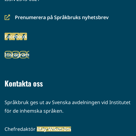
Prenumerera på Språkbruks nyhetsbrev
(siirryt
toiseen
Facebook
palveluun)
(siirryt
toiseen
Instagram
palveluun)
(siirryt
toiseen
palveluun)
Kontakta oss
Språkbruk ges ut av Svenska avdelningen vid Institutet
för de inhemska språken.
Chefredaktör
May Wikström