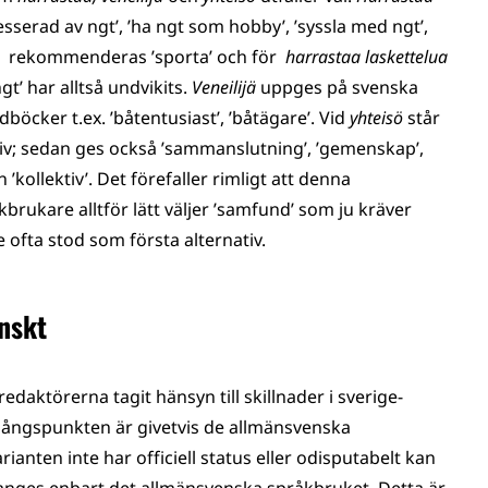
sserad av ngt’, ’ha ngt som hobby’, ’syssla med ngt’,
ua
rekommenderas ’sporta’ och för
harrastaa laskettelua
gt’ har alltså undvikits.
Veneilijä
uppges på svenska
rdböcker t.ex. ’båtentusiast’, ’båtägare’. Vid
yhteisö
står
tiv; sedan ges också ’sammanslutning’, ’gemenskap’,
’kollektiv’. Det förefaller rimligt att denna
brukare alltför lätt väljer ’samfund’ som ju kräver
e ofta stod som första alternativ.
nskt
edaktörerna tagit hänsyn till skillnader i sverige­
gångspunkten är givetvis de allmänsvenska
anten inte har officiell status eller odisputabelt kan