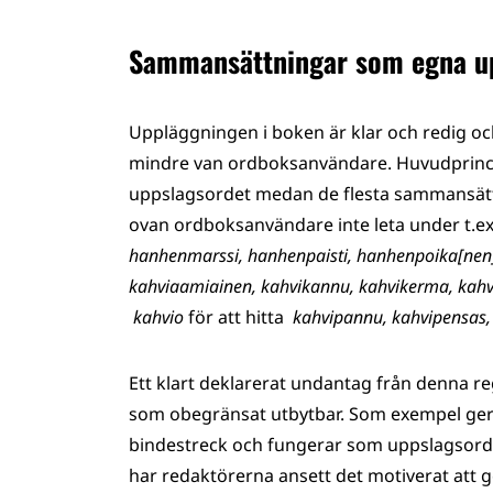
Sammansättningar som egna u
Uppläggningen i boken är klar och redig och
mindre van ordboksanvändare. Huvudprincip
uppslagsordet medan de flesta sammansätt
ovan ordboksanvändare inte leta under t.ex
hanhenmarssi, hanhenpaisti, hanhenpoika[nen
kahviaamiainen, kahvikannu, kahvikerma, kahvik
kahvio
för att hitta
kahvipannu, kahvipensas,
Ett klart deklarerat undantag från denna r
som obegränsat utbytbar. Som exempel ger 
bindestreck och fungerar som uppslagsord
har redaktörerna ansett det motiverat att 