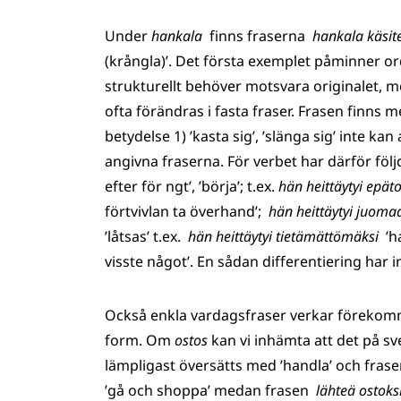
Under
hankala
finns fraserna
hankala käsit
(krångla)’. Det första exemplet påminner o
strukturellt behöver motsvara originalet, 
ofta förändras i fasta fraser. Frasen finns
betydelse 1) ’kasta sig’, ’slänga sig’ inte kan
angivna fraserna. För verbet har därför följdr
efter för ngt’, ’börja’; t.ex.
hän heittäytyi epät
förtvivlan ta överhand’;
hän heittäytyi juom
’låtsas’ t.ex.
hän heittäytyi tietämättömäksi
’h
visste något’. En sådan differentiering har i
Också enkla vardagsfraser verkar förekomm
form. Om
ostos
kan vi inhämta att det på sv
lämpligast översätts med ’handla’ och fra
’gå och shoppa’ medan frasen
lähteä ostoks