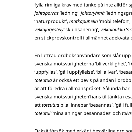
fylla rimliga krav med tanke på inte alltfö
johtoporras
’ledning’,
johtoryhmä
’ledningsgr
’naturprodukt’,
matkapuhelin
’mobiltelefon’,
velkajärjestely
’skuldsanering’,
velkaloukku
’sk
en stickprovskontroll i allmänhet adekvata 
En luttrad ordboksanvändare som slår upp 
svenska motsvarigheterna ’bli verklighet’, ’för
’uppfyllas’, ’gå i uppfyllelse’, ’bli allvar’, 
toteutua
är också ett bevis på andan i ordbo
är att föredra i allmänspråket. Sålunda har
svenska motsvarigheten’hans tilltänkta resa
att
toteutua
bl.a. innebar ’besannas’, ’gå i f
toteutui
’mina aningar besannades’ och
toiv
Också försök med erkänt besvärliga ord s