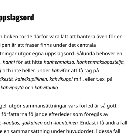
ppslagsord
 boken torde därför vara lätt att hantera även för en
en är att fraser finns under det centrala
ningar utgör egna uppslagsord. Sålunda behöver en
.
hanhi
för att hitta
hanhenmaksa, hanhenmaksapasteija,
]
och inte heller under
kahvi
för att få tag på
estit, kahvikupillinen, kahvikuppi
m.fl. eller t.ex. på
 kahvipöytä
och
kahvitauko
.
egel utgör sammansättningar vars förled är så gott
författarna följande efterleder som föregås av
:
-vuotias, -jalkainen
och
-luontoinen.
Endast i få andra fall
ge en sammansättning under huvudordet. I dessa fall