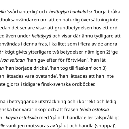
ellä
’svårhanterlig’ och
heittäytyä hankalaksi
’börja bråka
rdboksanvändaren om att en naturlig översättning inte
medan det senare visar att grundbetydelsen hos ett ord
 med även under
heittäytyä
och visar där ännu tydligare att
 användas i denna fras, lika litet som i flera av de andra
iktigt givits ytterligare två betydelser, nämligen 2) ’ge
oivon valtaan
’han gav efter för förtvivlan’, ’han lät
aan
’han började dricka’, ’han tog till flaskan’ och 3)
an låtsades vara ovetande’, ’han låtsades att han inte
nte gjorts i tidigare finsk-svenska ordböcker.
a i betryggande utsträckning och i korrekt och ledig
enska bör vara ’inköp’ och att frasen
tehdä ostoksia
sen
käydä ostoksilla
med ’gå och handla’ eller talspråkligt
ille
vanligen motsvaras av ’gå ut och handla (shoppa)’.