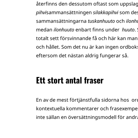
återfinns den dessutom oftast som uppslag
pihvi
sammansättningen
silakkapihvi
som des
sammansättningarna
tuskanhuuto
och
ilonh
medan
ilonhuuto
enbart finns under
huuto
.
totalt sett försvinnande få och här kan man 
och hållet. Som det nu är kan ingen ordbo
eftersom det nästan aldrig fungerar så.
Ett stort antal fraser
En av de mest förtjänstfulla sidorna hos o
kontextuella kommentarer och frasexempel. 
inte sällan en översättningsmodell för andr