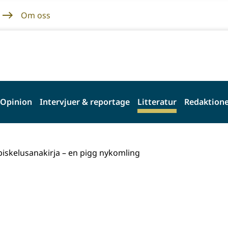
Om oss
Opinion
Intervjuer & reportage
Litteratur
Redaktione
piskelusanakirja – en pigg nykomling