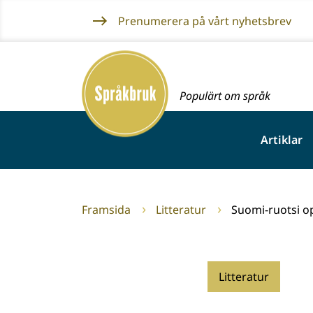
Gå
Prenumerera på vårt nyhetsbrev
till
innehållet
Framsida
Populärt om språk
Artiklar
Framsida
Litteratur
Suomi-ruotsi o
Litteratur