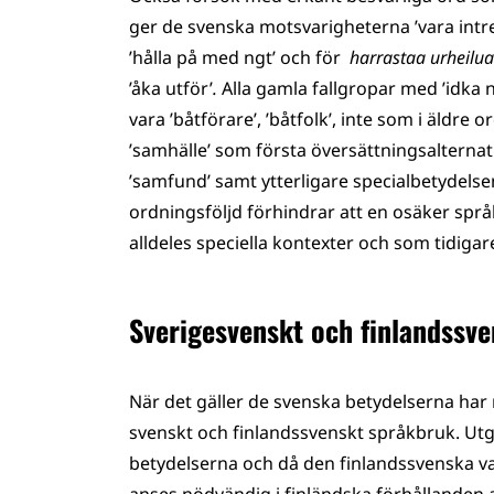
ger de svenska motsvarigheterna ’vara intre
’hålla på med ngt’ och för
harrastaa urheil
’åka utför’
.
Alla gamla fallgropar med ’idka n
vara ’båtförare’, ’båtfolk’, inte som i äldre o
’samhälle’ som första översättningsalterna
’samfund’ samt ytterligare specialbetydelsen 
ordningsföljd förhindrar att en osäker språk
alldeles speciella kontexter och som tidigar
Sverigesvenskt och finlandssve
När det gäller de svenska betydelserna har r
svenskt och finlandssvenskt språkbruk. Ut
betydelserna och då den finlandssvenska vari