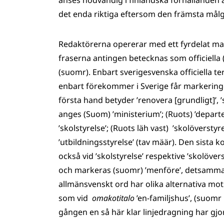
anses nödvändig i finländska förhållanden 
det enda riktiga eftersom den främsta må
Redaktörerna opererar med ett fyrdelat ma
fraserna antingen betecknas som officiella 
(suomr). Enbart sverigesvenska officiella
enbart förekommer i Sverige får markeringe
första hand betyder ’renovera [grundligt]’, 
anges (Suom) ’ministerium’; (Ruots) ’depar
’skolstyrelse’; (Ruots läh vast) ’skolöversty
’utbildningsstyrelse’ (tav määr). Den sista
också vid ’skolstyrelse’ respektive ’skolövers
och markeras (suomr) ’menföre’, detsamma g
allmänsvenskt ord har olika alternativa mots
som vid
omakotitalo
’en-familjshus’, (suomr 
gången en så här klar linjedragning har gjo