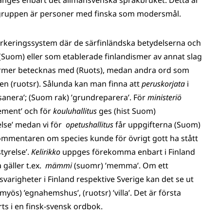
anges enbart det allmänsvenska språkbruket. Detta är
lgruppen är personer med finska som modersmål.
rkeringssystem där de särfinländska betydelserna och
(Suom) eller som etablerade finlandismer av annat slag
 termer betecknas med (Ruots), medan andra ord som
n (ruotsr). Sålunda kan man finna att
peruskorjata
i
’sanera’; (Suom rak) ’grundreparera’. För
ministeriö
tement’ och för
kouluhallitus
ges (hist Suom)
relse’ medan vi för
opetushallitus
får uppgifterna (Suom)
 kommentaren om species kunde för övrigt gott ha stått
tyrelse’.
Kelirikko
uppges förekomma enbart i Finland
äller t.ex.
mämmi
(suomr) ’memma’. Om ett
varigheter i Finland respektive Sverige kan det se ut
myös) ’egnahemshus’, (ruotsr) ’villa’. Det är första
rts i en finsk-svensk ordbok.