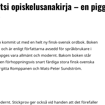
si opiskelusanakirja – en pig
n kommit ut med en helt ny finsk-svensk ordbok. Boken
och är enligt författarna avsedd för språkbrukare i
t uppges vara allmänt och modernt. Bakom boken står
 förhoppningsvis snart färdiga stora finsk-svenska
 Birgitta Romppanen och Mats-Peter Sundström.
dernt. Stickprov ger också vid handen att det förefaller