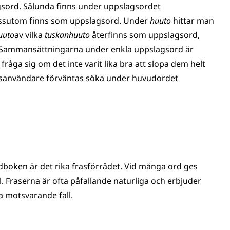
sord. Sålunda finns under uppslagsordet
sutom finns som uppslagsord. Under
huuto
hittar man
uuto
av vilka
tuskanhuuto
återfinns som uppslagsord,
 Sammansättningarna under enkla uppslagsord är
fråga sig om det inte varit lika bra att slopa dem helt
ksanvändare förväntas söka under huvudordet
rdboken är det rika frasförrådet. Vid många ord ges
Fraserna är ofta påfallande naturliga och erbjuder
a motsvarande fall.