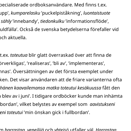
r specialiserade ordboksanvändare. Med finns t.ex.
upp’,
kumparelasku
’puckelpiståkning’,
luontaistuote
sähly
’innebandy’,
tiedonkulku
’informationsflöde’,
uld­fälla’. Också de svenska betydelserna förefaller vid
och aktuella.
t.ex.
toteutua
blir glatt överraskad över att finna de
verkligas’, ’realiseras’, ’bli av’, ’implementeras’,
’besannas’. Översättningen av det första exemplet under
ken. Det visar användaren att de friare varianterna ofta
hänen kaavailemansa matka toteutui kesäkuussa
fått den
 blev av i juni’. I tidigare ordböcker kunde man inhämta
ullbordan’, vilket belystes av exempel som
aavistukseni
eeni toteutui
’min önskan gick i fullbordan’.
om
harrastaa, veneilijä
och
yhteisö
utfaller väl.
Harrastaa