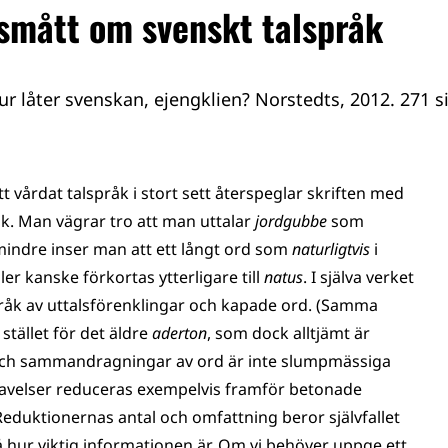
 smått om svenskt talspråk
ur låter svenskan, ejengklien? Norstedts, 2012. 271 si
årdat talspråk i stort sett återspeglar skriften med
k. Man vägrar tro att man uttalar
jordgubbe
som
mindre inser man att ett långt ord som
naturligtvis
i
ler kanske förkortas ytterligare till
natus
. I själva verket
råk av uttalsförenklingar och kapade ord. (Samma
 stället för det äldre
aderton
, som dock alltjämt är
r och sammandragningar av ord är inte slumpmässiga
tavelser reduceras exempelvis framför betonade
 Reduktionernas antal och omfattning beror självfallet
på hur viktig informationen är. Om vi behöver uppge ett