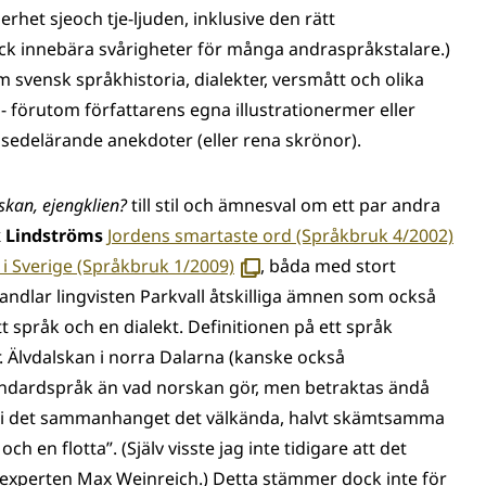
erhet sjeoch tje-ljuden, inklusive den rätt
k innebära svårigheter för många andraspråkstalare.)
 svensk språkhistoria, dialekter, versmått och olika
s - förutom författarens egna illustrationermer eller
 sedelärande anekdoter (eller rena skrönor).
skan, ejengklien?
till stil och ämnesval om ett par andra
(av
 Lindströms
Jordens smartaste ord (Språkbruk 4/2002)
(avautuu
uut
i Sverige (Språkbruk 1/2009)
, båda med stort
uuteen
ikk
ndlar lingvisten Parkvall åtskilliga ämnen som också
ikkunaan)
tt språk och en dialekt. Definitionen på ett språk
Älvdalskan i norra Dalarna (kanske också
andardspråk än vad norskan gör, men betraktas ändå
r i det sammanhanget det välkända, halvt skämtsamma
ch en flotta”. (Själv visste jag inte tidigare att det
experten Max Weinreich.) Detta stämmer dock inte för