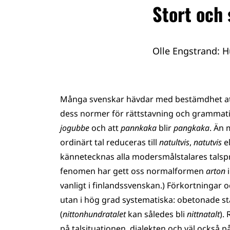
Stort och
Olle Engstrand: H
Många svenskar hävdar med bestämdhet att v
dess normer för rättstavning och grammati
jogubbe
och att
pannkaka
blir
pangkaka
. Än 
ordinärt tal reduceras till
natultvis
,
natutvis
el
kännetecknas alla modersmålstalares talsp
fenomen har gett oss normalformen
arton
i
vanligt i finlandssvenskan.) Förkortninga
utan i hög grad systematiska: obetonade s
(
nittonhundratalet
kan således bli
nittnatalt
).
på talsituationen, dialekten och väl också 