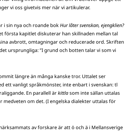
er vi oss givetvis mer när vi artikulerar.
r i sin nya och roande bok
Hur låter svenskan, ejengklien?
et första kapitlet diskuterar han skillnaden mellan tal
d sina avbrott, omtagningar och reducerade ord. Skriften
r det ursprungliga: ”I grund och botten talar vi som vi
ommit längre än många kanske tror. Uttalet ser
 ett vanligt språkmönster, inte enbart i svenskan: tl
aliggande. En parallell är
kittla
som inte sällan uttalas
 är medveten om det. (I engelska dialekter uttalas för
ärksammats av forskare är att ö och ä i Mellansverige