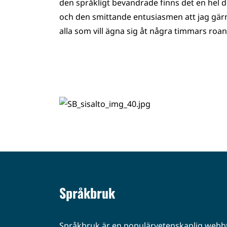
den språkligt bevandrade finns det en he
och den smittande entusiasmen att jag gä
alla som vill ägna sig åt några timmars roan
Språkbruk
Språkbruk är en populärvetenskaplig webbt