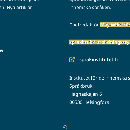
n. Nya artiklar
inhemska språken.
Chefredaktör
May Wikstr
sprakbruk@utbildningsstyr
ev
sprakinstitutet.fi
(siirryt
toiseen
Institutet för de inhemska
palveluun)
Språkbruk
Hagnäskajen 6
00530 Helsingfors