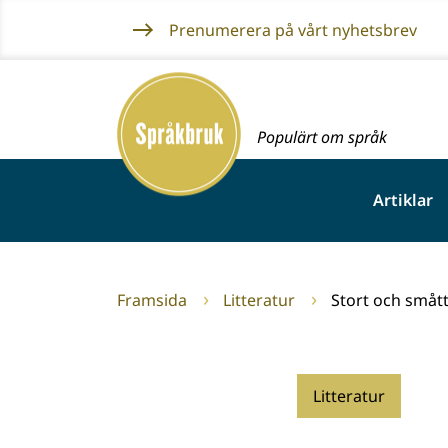
Gå
Prenumerera på vårt nyhetsbrev
till
innehållet
Framsida
Populärt om språk
Artiklar
Framsida
Litteratur
Stort och småt
Litteratur