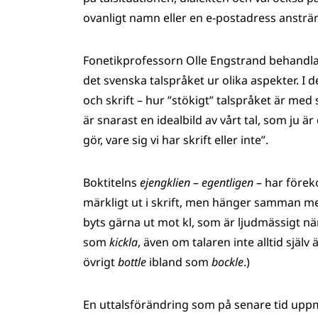
ovanligt namn eller en e-postadress ansträng
Fonetikprofessorn Olle Engstrand behandla
det svenska talspråket ur olika aspekter. I d
och skrift – hur ”stökigt” talspråket är me
är snarast en idealbild av vårt tal, som ju ä
gör, vare sig vi har skrift eller inte”.
Boktitelns
ejengklien – egentligen
– har förek
märkligt ut i skrift, men hänger samman med
byts gärna ut mot kl, som är ljudmässigt när
som
kickla
, även om talaren inte alltid själv
övrigt
bottle
ibland som
bockle
.)
En uttalsförändring som på senare tid uppm