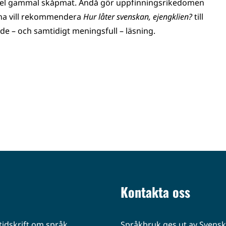
l del gammal skåpmat. Ändå gör uppfinningsrikedomen
rna vill rekommendera
Hur låter svenskan, ejengklien?
till
de – och samtidigt meningsfull – läsning.
Kontakta oss
idskrift om språk
Språkbruk ges ut av Svenska