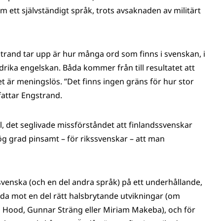
 ett självständigt språk, trots avsaknaden av militärt
rand tar upp är hur många ord som finns i svenskan, i
rika engelskan. Båda kommer från till resultatet att
et är meningslös. ”Det finns ingen gräns för hur stor
attar Engstrand.
, det seglivade missförståndet att finlandssvenskar
hög grad pinsamt – för rikssvenskar – att man
enska (och en del andra språk) på ett underhållande,
ända mot en del rätt halsbrytande utvikningar (om
 Hood, Gunnar Sträng eller Miriam Makeba), och för