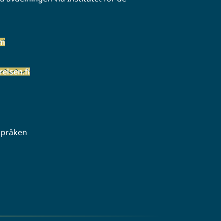
öm
elsen.fi
 språken