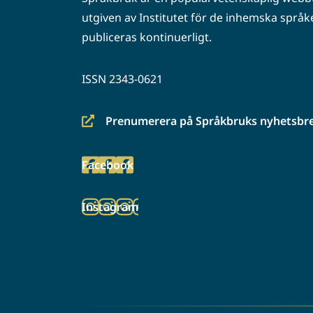
utgiven av Institutet för de inhemska språke
publiceras kontinuerligt.
ISSN 2343-0621
Prenumerera på Språkbruks nyhetsbr
(siirryt
toiseen
Facebook
palveluun)
(siirryt
toiseen
Instagram
palveluun)
(siirryt
toiseen
palveluun)