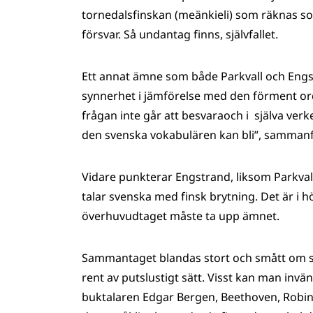
tornedalsfinskan (meänkieli) som räknas som
försvar. Så undantag finns, självfallet.
Ett annat ämne som både Parkvall och Engst
synnerhet i jämförelse med den förment ord
frågan inte går att besvaraoch i själva verk
den svenska vokabulären kan bli”, sammanf
Vidare punkterar Engstrand, liksom Parkvall
talar svenska med finsk brytning. Det är i 
överhuvudtaget måste ta upp ämnet.
Sammantaget blandas stort och smått om sv
rent av putslustigt sätt. Visst kan man inv
buktalaren Edgar Bergen, Beethoven, Robin