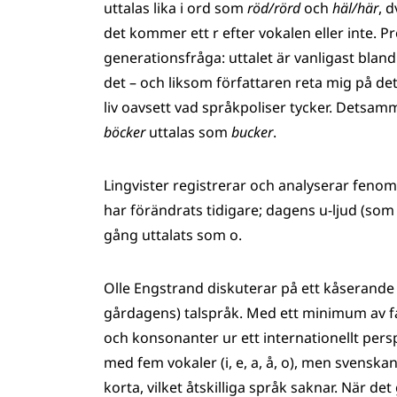
uttalas lika i ord som
röd/rörd
och
häl/här
, 
det kommer ett r efter vokalen eller inte. 
generationsfråga: uttalet är vanligast blan
det – och liksom författaren reta mig på det
liv oavsett vad språkpoliser tycker. Detsamm
böcker
uttalas som
bucker
.
Lingvister registrerar och analyserar feno
har förändrats tidigare; dagens u-ljud (som
gång uttalats som o.
Olle Engstrand diskuterar på ett kåserande 
gårdagens) talspråk. Med ett minimum av f
och konsonanter ur ett internationellt persp
med fem vokaler (i, e, a, å, o), men svenska
korta, vilket åtskilliga språk saknar. När d