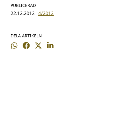
PUBLICERAD
22.12.2012
4/2012
DELA ARTIKELN
Dela
Dela
Dela
Dela
på
på
på
på
WhatsApp
Facebook
Twitter
LinkedIn