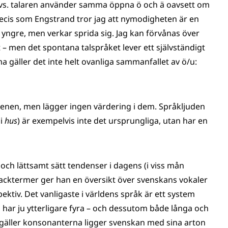
dvs. talaren använder samma öppna ö och ä oavsett om
Precis som Engstrand tror jag att nymodigheten är en
d yngre, men verkar sprida sig. Jag kan förvånas över
 – men det spontana talspråket lever ett självständigt
a gäller det inte helt ovanliga sammanfallet av ö/u:
menen, men lägger ingen värdering i dem. Språkljuden
 i
hus
) är exempelvis inte det ursprungliga, utan har en
och lättsamt sätt tendenser i dagens (i viss mån
acktermer ger han en översikt över svenskans vokaler
ektiv. Det vanligaste i världens språk är ett system
n har ju ytterligare fyra – och dessutom både långa och
et gäller konsonanterna ligger svenskan med sina arton