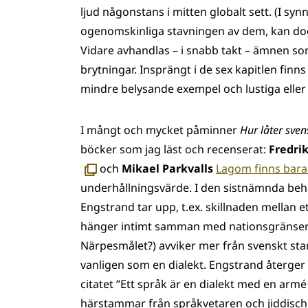
ljud någonstans i mitten globalt sett. (I synn
ogenomskinliga stavningen av dem, kan doc
Vidare avhandlas – i snabb takt – ämnen som
brytningar. Insprängt i de sex kapitlen finn
mindre belysande exempel och lustiga eller
I mångt och mycket påminner
Hur låter sven
böcker som jag läst och recenserat:
Fredrik
och
Mikael Parkvalls
Lagom finns bara 
underhållningsvärde. I den sistnämnda beha
Engstrand tar upp, t.ex. skillnaden mellan e
hänger intimt samman med nationsgränser. 
Närpesmålet?) avviker mer från svenskt st
vanligen som en dialekt. Engstrand återge
citatet ”Ett språk är en dialekt med en armé o
härstammar från språkvetaren och jiddisch