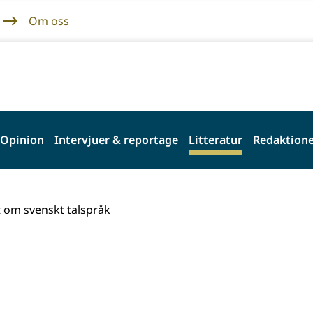
Om oss
Opinion
Intervjuer & reportage
Litteratur
Redaktione
t om svenskt talspråk