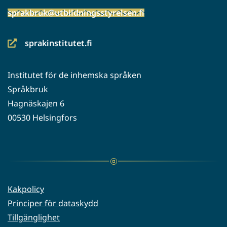
sprakbruk@utbildningsstyrelsen.fi
sprakinstitutet.fi
(siirryt
toiseen
Institutet för de inhemska språken
palveluun)
Språkbruk
Hagnäskajen 6
00530 Helsingfors
Kakpolicy
Principer för dataskydd
Tillgänglighet