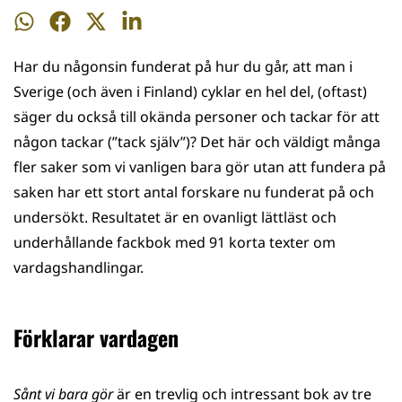
Dela
Dela
Dela
Dela
på
på
på
på
Har du någonsin funderat på hur du går, att man i
WhatsApp
Facebook
Twitter
LinkedIn
Sverige (och även i Finland) cyklar en hel del, (oftast)
säger du också till okända personer och tackar för att
någon tackar (”tack själv”)? Det här och väldigt många
fler saker som vi vanligen bara gör utan att fundera på
saken har ett stort antal forskare nu funderat på och
undersökt. Resultatet är en ovanligt lättläst och
underhållande fackbok med 91 korta texter om
vardagshandlingar.
Förklarar vardagen
Sånt vi bara gör
är en trevlig och intressant bok av tre