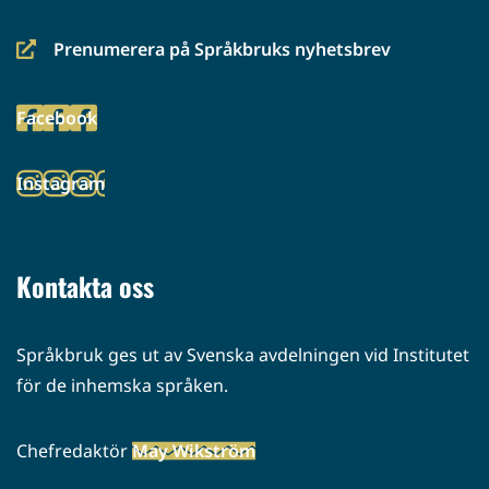
Prenumerera på Språkbruks nyhetsbrev
(siirryt
toiseen
Facebook
palveluun)
(siirryt
toiseen
Instagram
palveluun)
(siirryt
toiseen
palveluun)
Kontakta oss
Språkbruk ges ut av Svenska avdelningen vid Institutet
för de inhemska språken.
Chefredaktör
May Wikström