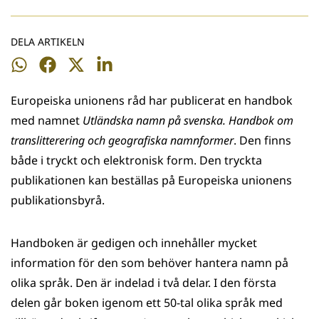
DELA ARTIKELN
Dela
Dela
Dela
Dela
på
på
på
på
Europeiska unionens råd har publicerat en handbok
WhatsApp
Facebook
Twitter
LinkedIn
med namnet
Utländska namn på svenska. Handbok om
translitterering och geografiska namnformer
. Den finns
både i tryckt och elektronisk form. Den tryckta
publikationen kan beställas på Europeiska unionens
publikationsbyrå.
Handboken är gedigen och innehåller mycket
information för den som behöver hantera namn på
olika språk. Den är indelad i två delar. I den första
delen går boken igenom ett 50-tal olika språk med