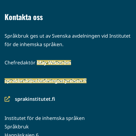
toiseen
palveluun)
Kontakta oss
Språkbruk ges ut av Svenska avdelningen vid Institutet
för de inhemska språken.
Chefredaktör
May Wikström
sprakbruk@utbildningsstyrelsen.fi
sprakinstitutet.fi
(siirryt
toiseen
Institutet för de inhemska språken
palveluun)
Språkbruk
Hagnäskajen 6