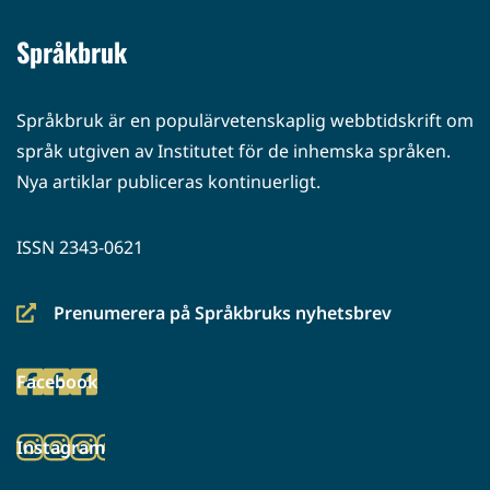
Språkbruk
Språkbruk är en populärvetenskaplig webbtidskrift om
språk utgiven av Institutet för de inhemska språken.
Nya artiklar publiceras kontinuerligt.
ISSN 2343-0621
Prenumerera på Språkbruks nyhetsbrev
(siirryt
toiseen
Facebook
palveluun)
(siirryt
toiseen
Instagram
palveluun)
(siirryt