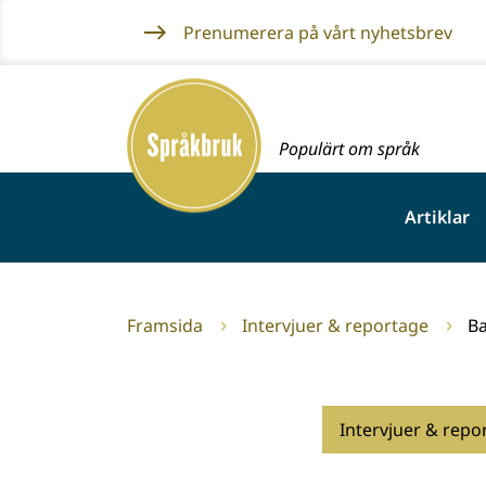
Gå
Prenumerera på vårt nyhetsbrev
till
innehållet
Framsida
Populärt om språk
Artiklar
Framsida
Intervjuer & reportage
Ba
Intervjuer & repo