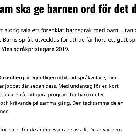
m ska ge barnen ord för det d
tt aldrig tala ett förenklat barnspråk med barn, utan at
. Barns språk utvecklas för att de får höra ett gott s
 Yles språkpristagare 2019.
 Rosenberg
är egentligen utbildad språkvetare, men
 har jobbat där sedan dess. Med undantag för en kort
ettio åren åt att göra program för barn under
mt och krävande på samma gång. Den tacksamma delen
rnen.
ör barn, för de är intresserade av allt. De är världens