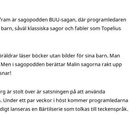
r fram är sagopodden BUU-sagan, där programledaren
 barn, såväl klassiska sagor och fabler som Topelius
öräldrar läser böcker utan bilder för sina barn. Man
a. Men i sagopodden berättar Malin sagorna rakt upp
snar!
g är stolt över är satsningen på att använda
a. Under ett par veckor i höst kommer programledarna
igt lanseras en Bärtilserie som tolkas till teckenspråk.