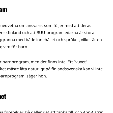
ram
medvetna om ansvaret som följer med att deras
venskfinland och att BUU-programledarna är stora
ggranna med både innehållet och språket, vilket är en
gram för barn.
ör barnprogram, men det finns inte. Ett ”vuxet”
ket måste låta naturligt på finlandssvenska kan vi inte
r barnprogram, säger hon.
het
 förebilder. Då gäller det att tänka till, och Ann-Catrin