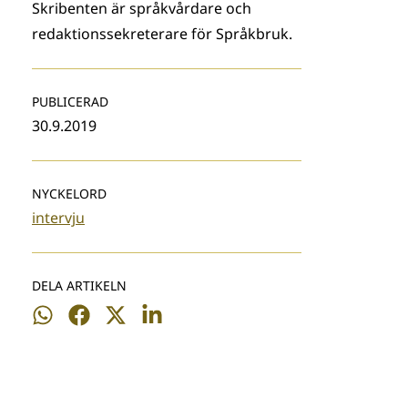
Skribenten är språkvårdare och
redaktionssekreterare för Språkbruk.
PUBLICERAD
30.9.2019
NYCKELORD
intervju
DELA ARTIKELN
Dela
Dela
Dela
Dela
på
på
på
på
WhatsApp
Facebook
Twitter
LinkedIn