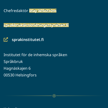
Chefredaktör
May Wikström
sprakbruk@utbildningsstyrelsen.fi
sprakinstitutet.fi
(siirryt
toiseen
Institutet för de inhemska språken
palveluun)
Språkbruk
Hagnäskajen 6
00530 Helsingfors