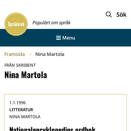
Gå
till
Sök
Framsida
innehållet
Populärt om språk
Menu
Framsida
Nina Martola
FRÅN SKRIBENT
Nina Martola
1.1.1996
LITTERATUR
NINA MARTOLA
Nationalencyklopedins ordbok