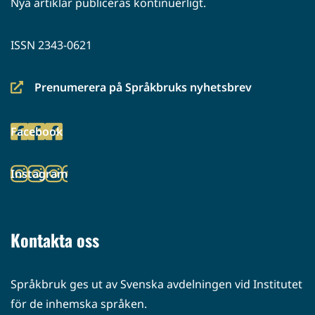
Nya artiklar publiceras kontinuerligt.
ISSN 2343-0621
Prenumerera på Språkbruks nyhetsbrev
(siirryt
toiseen
Facebook
palveluun)
(siirryt
toiseen
Instagram
palveluun)
(siirryt
toiseen
palveluun)
Kontakta oss
Språkbruk ges ut av Svenska avdelningen vid Institutet
för de inhemska språken.