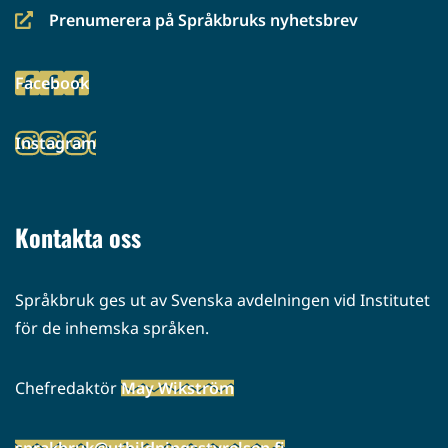
Prenumerera på Språkbruks nyhetsbrev
(siirryt
toiseen
Facebook
palveluun)
(siirryt
toiseen
Instagram
palveluun)
(siirryt
toiseen
palveluun)
Kontakta oss
Språkbruk ges ut av Svenska avdelningen vid Institutet
för de inhemska språken.
Chefredaktör
May Wikström
sprakbruk@utbildningsstyrelsen.fi