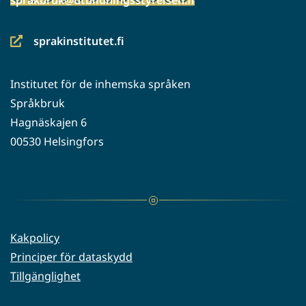
sprakinstitutet.fi
(siirryt
toiseen
Institutet för de inhemska språken
palveluun)
Språkbruk
Hagnäskajen 6
00530 Helsingfors
Kakpolicy
Principer för dataskydd
Tillgänglighet