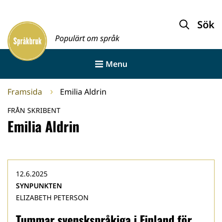
Gå
till
Sök
Framsida
innehållet
Populärt om språk
Menu
Framsida
Emilia Aldrin
FRÅN SKRIBENT
Emilia Aldrin
12.6.2025
SYNPUNKTEN
ELIZABETH PETERSON
Tummar svenskspråkiga i Finland för