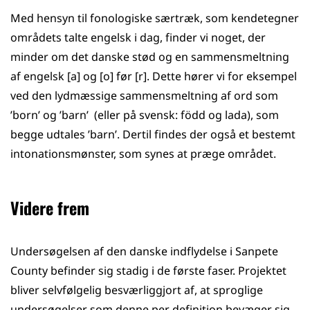
Med hensyn til fonologiske særtræk, som kendetegner
områdets talte engelsk i dag, finder vi noget, der
minder om det danske stød og en sammensmeltning
af engelsk [a] og [o] før [r]. Dette hører vi for eksempel
ved den lydmæssige sammensmeltning af ord som
’born’ og ’barn’ (eller på svensk: född og lada), som
begge udtales ’barn’. Dertil findes der også et bestemt
intonationsmønster, som synes at præge området.
Videre frem
Undersøgelsen af den danske indflydelse i Sanpete
County befinder sig stadig i de første faser. Projektet
bliver selvfølgelig besværliggjort af, at sproglige
undersøgelser som denne per definition bevæger sig