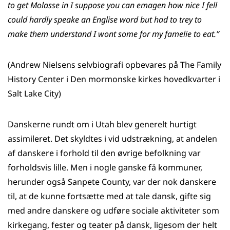
to get Molasse in I suppose you can emagen how nice I fell
could hardly speake an Englise word but had to trey to
make them understand I wont some for my famelie to eat.”
(Andrew Nielsens selvbiografi opbevares på The Family
History Center i Den mormonske kirkes hovedkvarter i
Salt Lake City)
Danskerne rundt om i Utah blev generelt hurtigt
assimileret. Det skyldtes i vid udstrækning, at andelen
af danskere i forhold til den øvrige befolkning var
forholdsvis lille. Men i nogle ganske få kommuner,
herunder også Sanpete County, var der nok danskere
til, at de kunne fortsætte med at tale dansk, gifte sig
med andre danskere og udføre sociale aktiviteter som
kirkegang, fester og teater på dansk, ligesom der helt