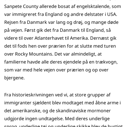
Sanpete County allerede bosat af engelsktalende, som
var immigreret fra England og andre delstater i USA.
Rejsen fra Danmark var lang og drøj, og mange døde
på vejen. Først gik det fra Danmark til England, så
videre til over Atlanterhavet til Amerika. Dernæst gik
det til fods hen over prærien for at slutte med turen
over Rocky Mountains. Det var almindeligt, at
familierne havde alle deres ejendele på en trækvogn,
som var med hele vejen over prærien og op over
bjergene.
Fra historieskrivningen ved vi, at store grupper af
immigranter sjældent blev modtaget med åbne arme i
det amerikanske, og de skandinaviske mormoner
udgjorde ingen undtagelse. Med deres underlige
sprog, underlige tøj og underlige skikke blev de hurtigt