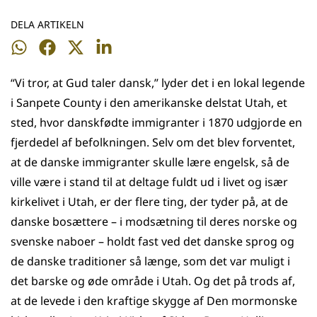
DELA ARTIKELN
Dela
Dela
Dela
Dela
på
på
på
på
“Vi tror, at Gud taler dansk,” lyder det i en lokal legende
WhatsApp
Facebook
Twitter
LinkedIn
i Sanpete County i den amerikanske delstat Utah, et
sted, hvor danskfødte immigranter i 1870 udgjorde en
fjerdedel af befolkningen. Selv om det blev forventet,
at de danske immigranter skulle lære engelsk, så de
ville være i stand til at deltage fuldt ud i livet og især
kirkelivet i Utah, er der flere ting, der tyder på, at de
danske bosættere – i modsætning til deres norske og
svenske naboer – holdt fast ved det danske sprog og
de danske traditioner så længe, som det var muligt i
det barske og øde område i Utah. Og det på trods af,
at de levede i den kraftige skygge af Den mormonske