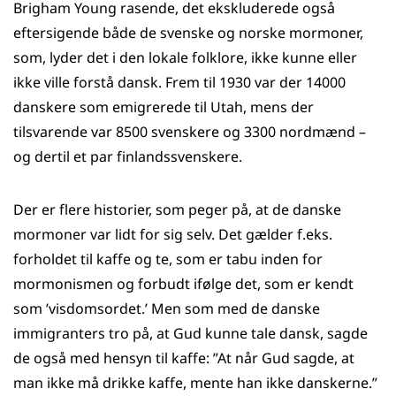
Brigham Young rasende, det ekskluderede også
eftersigende både de svenske og norske mormoner,
som, lyder det i den lokale folklore, ikke kunne eller
ikke ville forstå dansk. Frem til 1930 var der 14000
danskere som emigrerede til Utah, mens der
tilsvarende var 8500 svenskere og 3300 nordmænd –
og dertil et par finlandssvenskere.
Der er flere historier, som peger på, at de danske
mormoner var lidt for sig selv. Det gælder f.eks.
forholdet til kaffe og te, som er tabu inden for
mormonismen og forbudt ifølge det, som er kendt
som ’visdomsordet.’ Men som med de danske
immigranters tro på, at Gud kunne tale dansk, sagde
de også med hensyn til kaffe: ”At når Gud sagde, at
man ikke må drikke kaffe, mente han ikke danskerne.”