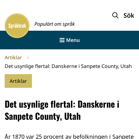
Gå
till
Sök
Framsida
innehållet
Populärt om språk
Menu
Artiklar
Det usynlige flertal: Danskerne i Sanpete County, Utah
Artiklar
Det usynlige flertal: Danskerne i
Sanpete County, Utah
År 1870 var 25 procent av befolkningen i Sanpete