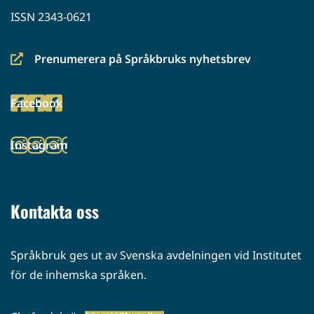
ISSN 2343-0621
Prenumerera på Språkbruks nyhetsbrev
(siirryt
toiseen
Facebook
palveluun)
(siirryt
toiseen
Instagram
palveluun)
(siirryt
toiseen
palveluun)
Kontakta oss
Språkbruk ges ut av Svenska avdelningen vid Institutet
för de inhemska språken.