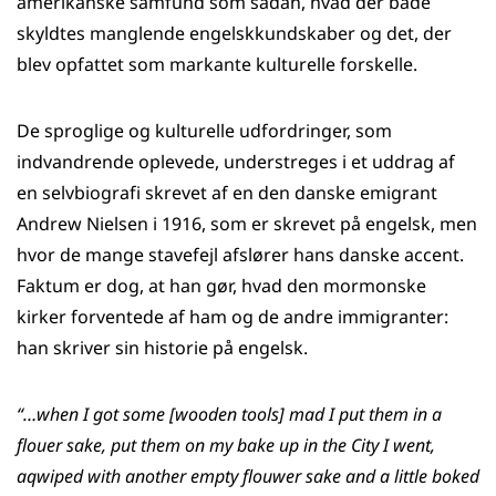
amerikanske samfund som sådan, hvad der både
skyldtes manglende engelskkundskaber og det, der
blev opfattet som markante kulturelle forskelle.
De sproglige og kulturelle udfordringer, som
indvandrende oplevede, understreges i et uddrag af
en selvbiografi skrevet af en den danske emigrant
Andrew Nielsen i 1916, som er skrevet på engelsk, men
hvor de mange stavefejl afslører hans danske accent.
Faktum er dog, at han gør, hvad den mormonske
kirker forventede af ham og de andre immigranter:
han skriver sin historie på engelsk.
“…when I got some [wooden tools] mad I put them in a
flouer sake, put them on my bake up in the City I went,
aqwiped with another empty flouwer sake and a little boked