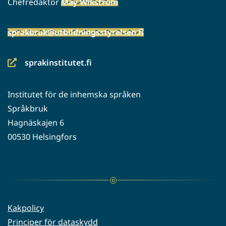
Chefredaktör
May Wikström
sprakbruk@utbildningsstyrelsen.fi
sprakinstitutet.fi
(siirryt
toiseen
Institutet för de inhemska språken
palveluun)
Språkbruk
Hagnäskajen 6
00530 Helsingfors
Kakpolicy
Principer för dataskydd