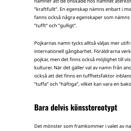
nämner att de önskade hos namnet återkomm
”kraftfullt”. En egenskap nämns enbart i mo
fanns också några egenskaper som nämns lik
”tufft” och ”gulligt”.
Pojkarnas namn tycks alltså väljas mer utifr
internationell gångbarhet. Föräldrarna verka
pojkar, men det finns också möjlighet till 
kulturer. När det gäller val av namn från an
också att det finns en tuffhetsfaktor inbl
”tuffa” och ”häftiga”, vilket kan vara en ba
Bara delvis könsstereotypt
Det mönster som framkommer i valet av namn