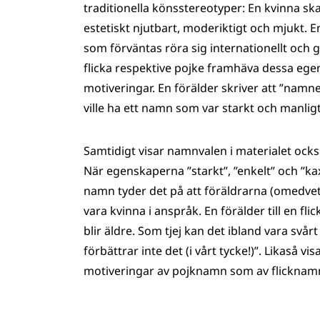
traditionella könsstereotyper: En kvinna sk
estetiskt njutbart, moderiktigt och mjukt. E
som förväntas röra sig internationellt och ge
flicka respektive pojke framhäva dessa ege
motiveringar. En förälder skriver att ”namne
ville ha ett namn som var starkt och manligt
Samtidigt visar namnvalen i materialet ock
När egenskaperna ”starkt”, ”enkelt” och ”kax
namn tyder det på att föräldrarna (omedvete
vara kvinna i anspråk. En förälder till en fl
blir äldre. Som tjej kan det ibland vara svårt
förbättrar inte det (i vårt tycke!)”. Likaså v
motiveringar av pojknamn som av flicknamn