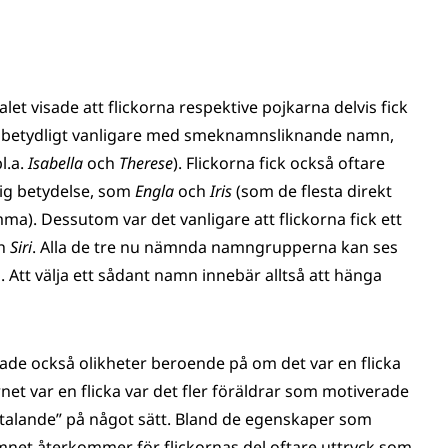
t visade att flickorna respektive pojkarna delvis fick
et betydligt vanligare med smeknamnsliknande namn,
l.a.
Isabella
och
Therese
). Flickorna fick också oftare
ig betydelse, som
Engla
och
Iris
(som de flesta direkt
a). Dessutom var det vanligare att flickorna fick ett
h
Siri
. Alla de tre nu nämnda namngrupperna kan ses
tt välja ett sådant namn innebär alltså att hänga
ade också olikheter beroende på om det var en flicka
net var en flicka var det fler föräldrar som motiverade
lltalande” på något sätt. Bland de egenskaper som
net återkommer för flickornas del oftare uttryck som