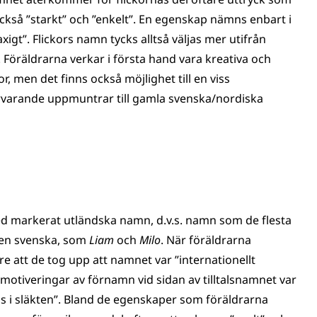
också ”starkt” och ”enkelt”. En egenskap nämns enbart i
igt”. Flickors namn tycks alltså väljas mer utifrån
Föräldrarna verkar i första hand vara kreativa och
or, men det finns också möjlighet till en viss
arande uppmuntrar till gamla svenska/nordiska
med markerat utländska namn, d.v.s. namn som de flesta
den svenska, som
Liam
och
Milo
. När föräldrarna
 att de tog upp att namnet var ”internationellt
motiveringar av förnamn vid sidan av tilltalsnamnet var
ns i släkten”. Bland de egenskaper som föräldrarna