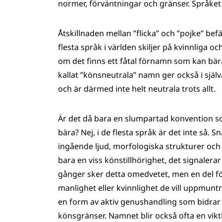
normer, förväntningar och gränser. Språket 
Åtskillnaden mellan ”flicka” och ”pojke” bef
flesta språk i världen skiljer på kvinnliga
om det finns ett fåtal förnamn som kan bär
kallat ”könsneutrala” namn ger också i själva
och är därmed inte helt neutrala trots allt.
Är det då bara en slumpartad konvention 
bära? Nej, i de flesta språk är det inte så
ingående ljud, morfologiska strukturer och
bara en viss könstillhörighet, det signaler
gånger sker detta omedvetet, men en del fö
manlighet eller kvinnlighet de vill uppmunt
en form av aktiv genushandling som bidrar t
könsgränser. Namnet blir också ofta en viktig