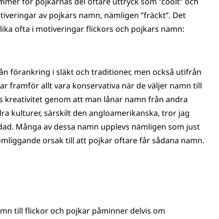
er för pojkarnas del oftare uttryck som ”coolt” och
tiveringar av pojkars namn, nämligen ”fräckt”. Det
a ofta i motiveringar flickors och pojkars namn:
ån förankring i släkt och traditioner, men också utifrån
r framför allt vara konservativa när de väljer namn till
viss kreativitet genom att man lånar namn från andra
dra kulturer, särskilt den angloamerikanska, tror jag
andad. Många av dessa namn upplevs nämligen som just
komliggande orsak till att pojkar oftare får sådana namn.
 till flickor och pojkar påminner delvis om