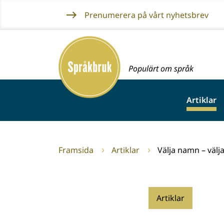
Gå
Prenumerera på vårt nyhetsbrev
till
innehållet
Framsida
Populärt om språk
Artiklar
Framsida
Artiklar
Välja namn – välj
Artiklar