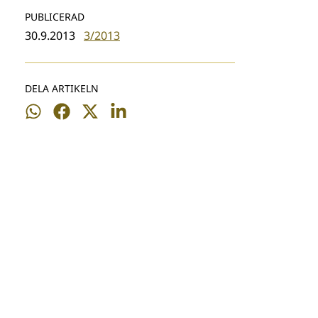
PUBLICERAD
30.9.2013
3/2013
DELA ARTIKELN
Dela
Dela
Dela
Dela
på
på
på
på
WhatsApp
Facebook
Twitter
LinkedIn