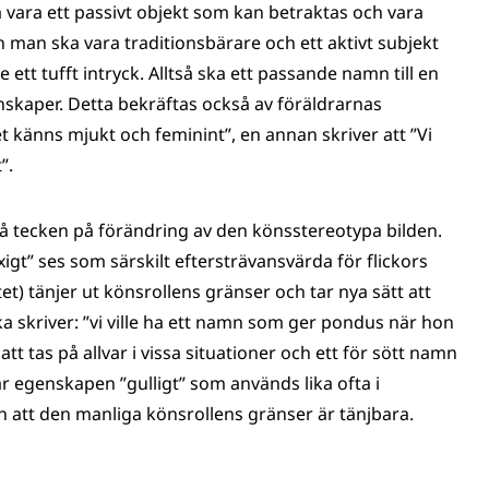
a vara ett passivt objekt som kan betraktas och vara
n man ska vara traditionsbärare och ett aktivt subjekt
 ett tufft intryck. Alltså ska ett passande namn till en
nskaper. Detta bekräftas också av föräldrarnas
t känns mjukt och feminint”, en annan skriver att ”Vi
”.
så tecken på förändring av den könsstereotypa bilden.
igt” ses som särskilt eftersträvansvärda för flickors
t) tänjer ut könsrollens gränser och tar nya sätt att
icka skriver: ”vi ville ha ett namn som ger pondus när hon
 att tas på allvar i vissa situationer och ett för sött namn
isar egenskapen ”gulligt” som används lika ofta i
 att den manliga könsrollens gränser är tänjbara.