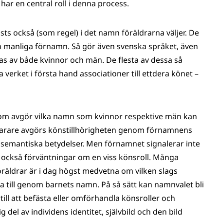
har en central roll i denna process.
ästs också (som regel) i det namn föräldrarna väljer. De
 och manliga förnamn. Så gör även svenska språket, även
as av både kvinnor och män. De flesta av dessa så
 verket i första hand associationer till ettdera könet –
som avgör vilka namn som kvinnor respektive män kan
. Snarare avgörs könstillhörigheten genom förnamnens
 semantiska betydelser. Men förnamnet signalerar inte
ar också förväntningar om en viss könsroll. Många
räldrar är i dag högst medvetna om vilken slags
ra till genom barnets namn. På så sätt kan namnvalet bli
ill att befästa eller omförhandla könsroller och
 del av individens identitet, självbild och den bild