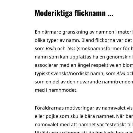
Moderiktiga flicknamn ...
En närmare granskning av namnen i materiale
olika typer av namn. Bland flickorna var d
som
Bella
och
Tess
(smeknamnsformer för b
namn som kan uppfattas ha en genomskinl
associerar med en ängel respektive en blomm
typiskt svenskt/nordiskt namn, som
Alva
oc
som en del av den nuvarande namntrenden. A
med i namnmodet.
Föräldrarnas motiveringar av namnvalet vis
eller pojke som skulle bära namnet. När bar
namnvalet med att namnet var ”estetiskt ti
föräldrarna nämner att de önskade hos nam