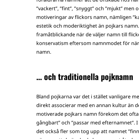
”vackert”, ”fint”, ”snyggt” och ”mjukt” men 
motiveringar av flickors namn, nämligen ”kax
estetik och moderiktighet än pojkars namn. 
framåtblickande när de väljer namn till flick
konservatism eftersom namnmodet för närv
namn.
... och traditionella pojknamn
Bland pojkarna var det i stället vanligare 
direkt associerar med en annan kultur än 
motiverade pojkars namn förekom det oftare
gångbart” och ”passar med efternamnet”. I 
det också fler som tog upp att namnet ”fin