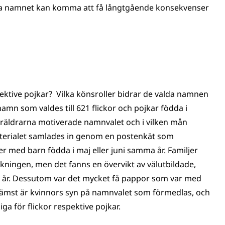
alda namnet kan komma att få långtgående konsekvenser
spektive pojkar? Vilka könsroller bidrar de valda namnen
 namn som valdes till 621 flickor och pojkar födda i
räldrarna motiverade namnvalet och i vilken mån
terialet samlades in genom en postenkät som
jer med barn födda i maj eller juni samma år. Familjer
kningen, men det fanns en övervikt av välutbildade,
0 år. Dessutom var det mycket få pappor som var med
t främst är kvinnors syn på namnvalet som förmedlas, och
a för flickor respektive pojkar.