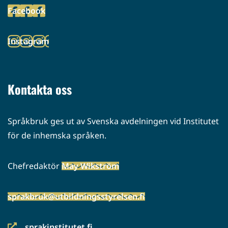
Facebook
palveluun)
(siirryt
toiseen
Instagram
palveluun)
(siirryt
toiseen
palveluun)
Kontakta oss
Språkbruk ges ut av Svenska avdelningen vid Institutet
för de inhemska språken.
Chefredaktör
May Wikström
sprakbruk@utbildningsstyrelsen.fi
sprakinstitutet.fi