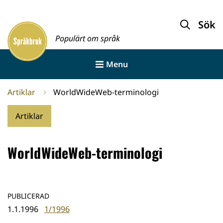
Gå
till
Sök
Framsida
innehållet
Populärt om språk
Menu
Artiklar
WorldWideWeb-terminologi
Artiklar
WorldWideWeb-terminologi
PUBLICERAD
1.1.1996
1/1996