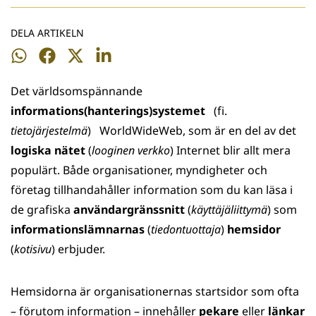
DELA ARTIKELN
Dela
Dela
Dela
Dela
på
på
på
på
Det världsomspännande
WhatsApp
Facebook
Twitter
LinkedIn
informations(hanterings)systemet
(fi.
tietojärjestelmä
) WorldWideWeb, som är en del av det
logiska nätet
(
looginen verkko
) Internet blir allt mera
populärt. Både organisationer, myndigheter och
företag tillhandahåller information som du kan läsa i
de grafiska
användargränssnitt
(
käyttäjäliittymä
) som
informationslämnarnas
(
tiedontuottaja
)
hemsidor
(
kotisivu
) erbjuder.
Hemsidorna är organisationernas startsidor som ofta
­– förutom information – innehåller
pekare
eller
länkar