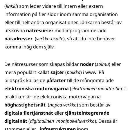
(
linkki
) som leder vidare till intern eller extern
information på fler sidor inom samma organisation
eller till helt andra organisationer. Länkarna består av
utskrivna
nätresurser
med inprogrammerade
nätadresser
(
verkko-osoite
), så att du inte behöver
komma ihåg dem själv.
De nätresurser som skapas bildar
noder
(
solmu
) eller
mera populärt kallat
sajter
(
paikka
) i www. På
bildspråk kallas de
påfarter
till de mångomtalade
elektroniska motorvägarna
(
elektroninen moottoritie
). I
praktiken är de elektroniska motorvägarna
höghastighetsnät
(
nopea verkko
) som består av
digitala flertjänstnät
eller
tjänsteintegrerade
digitalnät
(
digitaalinen monipalveluverkko
). Dessa är
stommen eller
infrastrukturen
inom