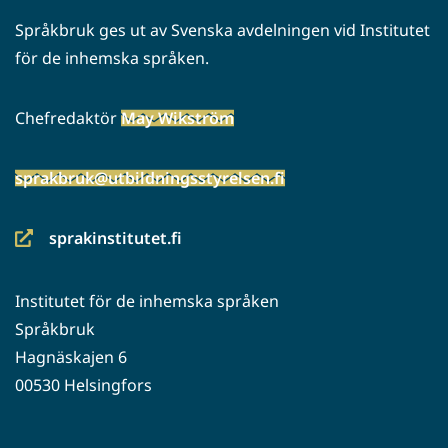
Språkbruk ges ut av Svenska avdelningen vid Institutet
för de inhemska språken.
Chefredaktör
May Wikström
sprakbruk@utbildningsstyrelsen.fi
sprakinstitutet.fi
(siirryt
toiseen
Institutet för de inhemska språken
palveluun)
Språkbruk
Hagnäskajen 6
00530 Helsingfors