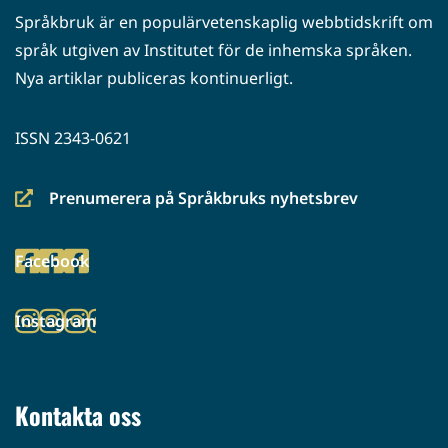
Språkbruk är en populärvetenskaplig webbtidskrift om
språk utgiven av Institutet för de inhemska språken.
Nya artiklar publiceras kontinuerligt.
ISSN 2343-0621
Prenumerera på Språkbruks nyhetsbrev
(siirryt
toiseen
Facebook
palveluun)
(siirryt
toiseen
Instagram
palveluun)
(siirryt
toiseen
palveluun)
Kontakta oss