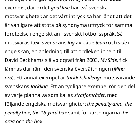
exempel, där ordet
goal line
har två svenska
motsvarigheter, är det vårt intryck så här långt att det
är vanligare att stöta på synonyma uttryck för samma
företeelse i engelskt än i svenskt fotbollsspråk. Så
motsvaras t.ex. svenskans
lag
av både
team
och
side
i
engelskan, en anledning till att ordleken i titeln till
David Beckhams självbiografi från 2003,
My Side
, fick
lämnas därhän i den svenska översättningen (
Mina
ord
). Ett annat exempel är
tackle
/
challenge
motsvarande
svenskans
tackling
. Ett än tydligare exempel rör den del
av varje planhalva som kallas
straffområdet
, med
följande engelska motsvarigheter:
the penalty area
,
the
penalty box
,
the 18-yard box
samt förkortningarna
the
area
och
the box
.