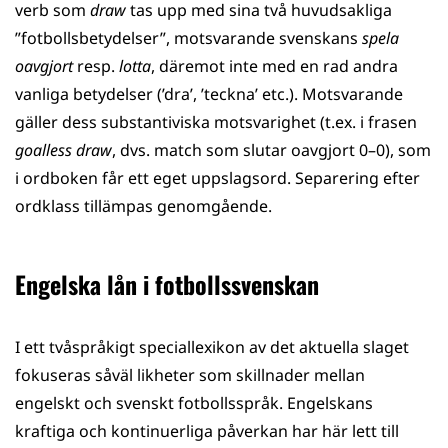
verb som
draw
tas upp med sina två huvudsakliga
”fotbollsbetydelser”, motsvarande svenskans
spela
oavgjort
resp.
lotta
, däremot inte med en rad andra
vanliga betydelser (’dra’, ’teckna’ etc.). Motsvarande
gäller dess substantiviska motsvarighet (t.ex. i frasen
goalless draw
, dvs. match som slutar oavgjort 0–0), som
i ordboken får ett eget uppslagsord. Separering efter
ordklass tillämpas genomgående.
Engelska lån i fotbollssvenskan
I ett tvåspråkigt speciallexikon av det aktuella slaget
fokuseras såväl likheter som skillnader mellan
engelskt och svenskt fotbollsspråk. Engelskans
kraftiga och kontinuerliga påverkan har här lett till