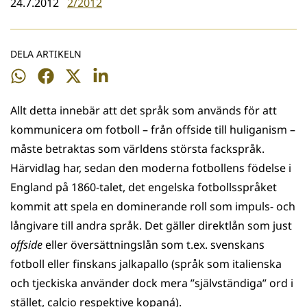
24.7.2012
2/2012
DELA ARTIKELN
Dela
Dela
Dela
Dela
på
på
på
på
Allt detta innebär att det språk som används för att
WhatsApp
Facebook
Twitter
LinkedIn
kommunicera om fotboll – från offside till huliganism –
måste betraktas som världens största fackspråk.
Härvidlag har, sedan den moderna fotbollens födelse i
England på 1860-talet, det engelska fotbollsspråket
kommit att spela en dominerande roll som impuls- och
långivare till andra språk. Det gäller direktlån som just
offside
eller översättningslån som t.ex. svenskans
fotboll eller finskans jalkapallo (språk som italienska
och tjeckiska använder dock mera ”självständiga” ord i
stället, calcio respektive kopaná).