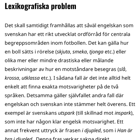
Lexikografiska problem
Det skall samtidigt framhållas att såväl engelskan som
svenskan har ett rikt utvecklat ordförråd för centrala
begreppsområden inom fotbollen. Det kan gälla hur
en boll sätts i rörelse (
skjuta
,
smeka
,
tjonga
etc.) eller
olika mer eller mindre drastiska eller målande
beskrivningar av hur en motståndare besegras (
slå
,
krossa
,
utklassa
etc.). I sådana fall är det inte alltid helt
enkelt att finna exakta motsvarigheter på de två
språken. Detsamma gäller självfallet andra fall där
engelskan och svenskan inte stämmer helt överens. Ett
exempel är svenskans
utspark
(till skillnad mot
inspark
),
som inte har någon klar engelsk motsvarighet. Ett
annat frekvent uttryck är frasen
i djupled
, som i
Han är
bra i djupled
. Denna fras verkar sakna direkt