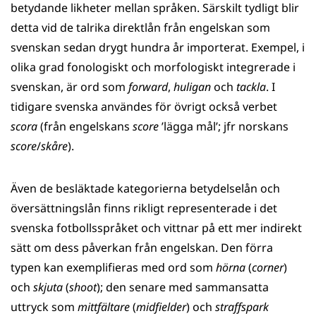
betydande likheter mellan språken. Särskilt tydligt blir
detta vid de talrika direktlån från engelskan som
svenskan sedan drygt hundra år importerat. Exempel, i
olika grad fonologiskt och morfologiskt integrerade i
svenskan, är ord som
forward
,
huligan
och
tackla
. I
tidigare svenska användes för övrigt också verbet
scora
(från engelskans
score
’lägga mål’; jfr norskans
score
/
skåre
).
Även de besläktade kategorierna betydelselån och
översättningslån finns rikligt representerade i det
svenska fotbollsspråket och vittnar på ett mer indirekt
sätt om dess påverkan från engelskan. Den förra
typen kan exemplifieras med ord som
hörna
(
corner
)
och
skjuta
(
shoot
); den senare med sammansatta
uttryck som
mittfältare
(
midfielder
) och
straffspark