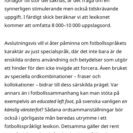
förlagor till stor del saknas, är det fråga om en
synnerligen stimulerande men också tidskrävande
uppgift. I färdigt skick beräknar vi att lexikonet
kommer att omfatta 8 000–10 000 uppslagsord.
Avslutningsvis vill vi åter påminna om fotbollsspråkets
karaktär av just specialspråk, där det inte bara är de
enskilda ordens användning och betydelser som utgör
ett hinder för den icke invigde att forcera. Även bruket
av speciella ordkombinationer – fraser och
kollokationer – bidrar till dess särskilda prägel. Var
annars än i fotbollssammanhang kan man stöta på
exempelvis
an educated left foot
, på svenska vanligen
en
känslig vänsterfot
? Sådana ordsammanställningar bör
också i görligaste mån beredas utrymme i ett
fotbollsspråkligt lexikon. Detsamma gäller det rent