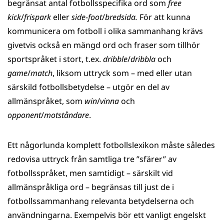
begränsat antal fotbollsspecifika ord som
free
kick
/
frispark
eller
side-foot
/
bredsida.
För att kunna
kommunicera om fotboll i olika sammanhang krävs
givetvis också en mängd ord och fraser som tillhör
sportspråket i stort, t.ex.
dribble
/
dribbla
och
game
/
match
, liksom uttryck som – med eller utan
särskild fotbollsbetydelse – utgör en del av
allmänspråket, som
win
/
vinna
och
opponent
/
motståndare
.
Ett någorlunda komplett fotbollslexikon måste således
redovisa uttryck från samtliga tre ”sfärer” av
fotbollsspråket, men samtidigt – särskilt vid
allmänspråkliga ord – begränsas till just de i
fotbollssammanhang relevanta betydelserna och
användningarna. Exempelvis bör ett vanligt engelskt