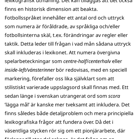
lexikografisk utmaning. Det kan tilläggas att det också
finns en historisk dimension att beakta.
Fotbollsspråket innehåller ett antal ord och uttryck
som numera är föråldrade, av språkliga och/eller
fotbollsinterna skäl, t.ex. förändringar av regler eller
taktik. Detta leder till frågan i vad mån sådana uttryck
skall inkluderas i lexikonet. Att numera övergivna
spelarbeteckningar som
centre-half
/
centerhalv
eller
inside-left/vänsterinner
bör redovisas, med en speciell
markering, förefaller oss lika självklart som att
stilistiskt varierade uppslagsord skall finnas med. Ett
sedan länge i svenskan utrangerat ord som
scora
’lägga mål’ är kanske mer tveksamt att inkludera. Det
finns således både detaljproblem och mera principiella
lexikografiska frågor att fundera över. Då det i
väsentliga stycken rör sig om ett pionjärarbete, där