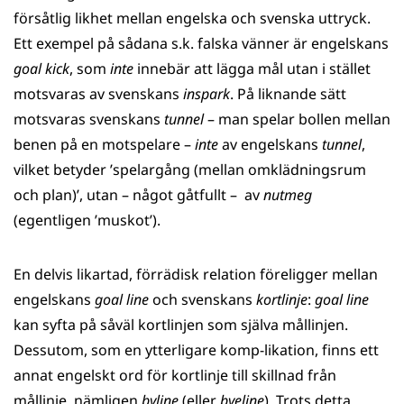
försåtlig likhet mellan engelska och svenska uttryck.
Ett exempel på sådana s.k. falska vänner är engelskans
goal kick
, som
inte
innebär att lägga mål utan i stället
motsvaras av svenskans
inspark
. På liknande sätt
motsvaras svenskans
tunnel
– man spelar bollen mellan
benen på en motspelare –
inte
av engelskans
tunnel
,
vilket betyder ’spelargång (mellan omklädningsrum
och plan)’, utan – något gåtfullt – av
nutmeg
(egentligen ’muskot’).
En delvis likartad, förrädisk relation föreligger mellan
engelskans
goal line
och svenskans
kortlinje
:
goal line
kan syfta på såväl kortlinjen som själva mållinjen.
Dessutom, som en ytterligare komp-likation, finns ett
annat engelskt ord för kortlinje till skillnad från
mållinje, nämligen
byline
(eller
byeline
). Trots detta