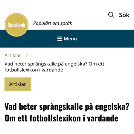
Gå
till
Sök
Framsida
innehållet
Populärt om språk
Menu
Artiklar
Vad heter språngskalle på engelska? Om ett
fotbollslexikon i vardande
Artiklar
Vad heter språngskalle på engelska?
Om ett fotbollslexikon i vardande