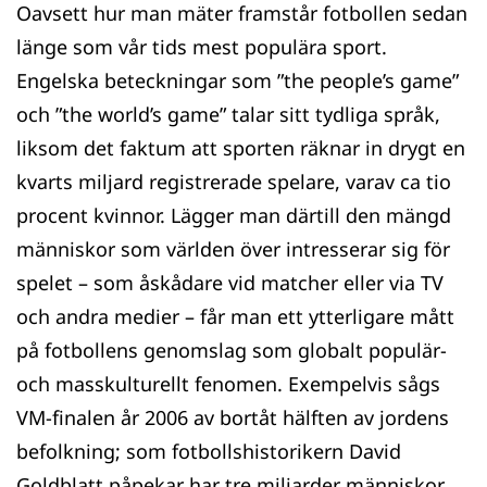
Oavsett hur man mäter framstår fotbollen sedan
länge som vår tids mest populära sport.
Engelska beteckningar som ”the people’s game”
och ”the world’s game” talar sitt tydliga språk,
liksom det faktum att sporten räknar in drygt en
kvarts miljard registrerade spelare, varav ca tio
procent kvinnor. Lägger man därtill den mängd
människor som världen över intresserar sig för
spelet – som åskådare vid matcher eller via TV
och andra medier – får man ett ytterligare mått
på fotbollens genomslag som globalt populär-
och masskulturellt fenomen. Exempelvis sågs
VM-finalen år 2006 av bortåt hälften av jordens
befolkning; som fotbollshistorikern David
Goldblatt påpekar har tre miljarder människor