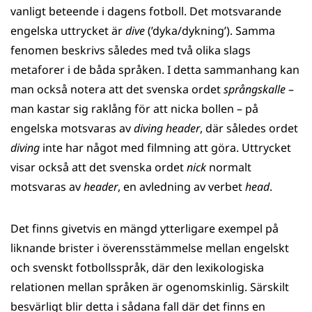
vanligt beteende i dagens fotboll. Det motsvarande
engelska uttrycket är
dive
(’dyka/dykning’). Samma
fenomen beskrivs således med två olika slags
metaforer i de båda språken. I detta sammanhang kan
man också notera att det svenska ordet
språngskalle
–
man kastar sig raklång för att nicka bollen – på
engelska motsvaras av
diving header
, där således ordet
diving
inte har något med filmning att göra. Uttrycket
visar också att det svenska ordet
nick
normalt
motsvaras av
header
, en avledning av verbet
head
.
Det finns givetvis en mängd ytterligare exempel på
liknande brister i överensstämmelse mellan engelskt
och svenskt fotbollsspråk, där den lexikologiska
relationen mellan språken är ogenomskinlig. Särskilt
besvärligt blir detta i sådana fall där det finns en