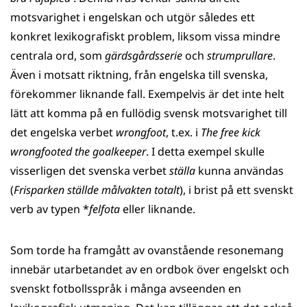
motsvarighet i engelskan och utgör således ett
konkret lexikografiskt problem, liksom vissa mindre
centrala ord, som
gärdsgårdsserie
och
strumprullare
.
Även i motsatt riktning, från engelska till svenska,
förekommer liknande fall. Exempelvis är det inte helt
lätt att komma på en fullödig svensk motsvarighet till
det engelska verbet
wrongfoot
, t.ex. i
The free kick
wrongfooted the goalkeeper
. I detta exempel skulle
visserligen det svenska verbet
ställa
kunna användas
(
Frisparken ställde målvakten totalt
), i brist på ett svenskt
verb av typen *
felfota
eller liknande.
Som torde ha framgått av ovanstående resonemang
innebär utarbetandet av en ordbok över engelskt och
svenskt fotbollsspråk i många avseenden en