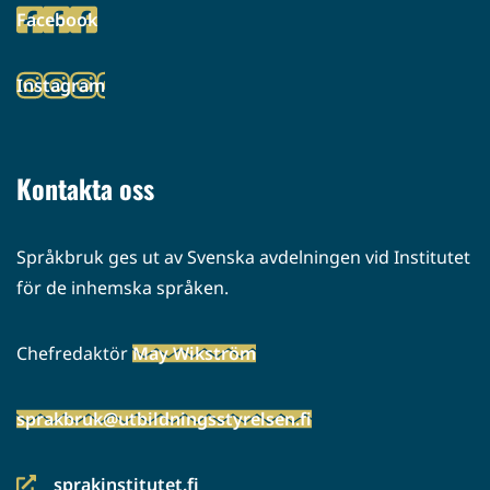
Facebook
palveluun)
(siirryt
toiseen
Instagram
palveluun)
(siirryt
toiseen
palveluun)
Kontakta oss
Språkbruk ges ut av Svenska avdelningen vid Institutet
för de inhemska språken.
Chefredaktör
May Wikström
sprakbruk@utbildningsstyrelsen.fi
sprakinstitutet.fi