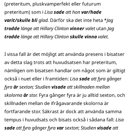
(preteritum, pluskvamperfekt eller futurum
preteritum) som i
Lisa
sade
att hon
var/hade
varit/skulle bli
glad.
Därför ska det inte heta *
Jag
trodde
länge att Hillary Clinton
vinner
valet
utan
Jag
trodde
länge att Hillary Clinton
skulle vinna
valet.
I vissa fall är det möjligt att använda presens i bisatser
av detta slag trots att huvudsatsen har preteritum,
nämligen om bisatsen handlar om något som är giltigt
också i nuet eller i framtiden:
Lisa
sade
att fyra gånger
fyra
är
sexton; Studien
visade
att skillnaden mellan
skolorna
är
stor.
Fyra gånger fyra är ju alltid sexton, och
skillnaden mellan de ifrågavarande skolorna är
fortfarande stor. Säkrast är dock att använda samma
tempus i huvudsats och bisats också i sådana fall:
Lisa
sade
att fyra gånger fyra
var
sexton
;
Studien
visade
att