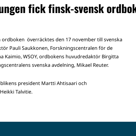
ungen fick finsk-svensk ordbo
ka ordboken överräcktes den 17 november till svenska
ktör Pauli Saukkonen, Forskningscentralen för de
rma Kaimio, WSOY, ordbokens huvudredaktör Birgitta
scentralens svenska avdelning, Mikael Reuter.
blikens president Martti Ahtisaari och
ikki Talvitie.