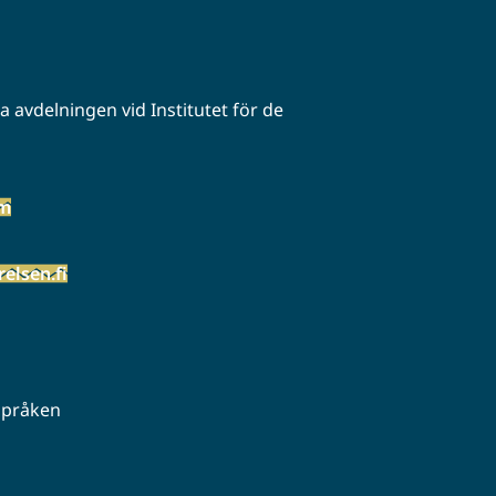
 avdelningen vid Institutet för de
öm
elsen.fi
 språken