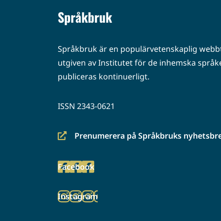
Språkbruk
Språkbruk är en populärvetenskaplig webbt
utgiven av Institutet för de inhemska språke
publiceras kontinuerligt.
ISSN 2343-0621
Prenumerera på Språkbruks nyhetsbr
(siirryt
toiseen
Facebook
palveluun)
(siirryt
toiseen
Instagram
palveluun)
(siirryt
toiseen