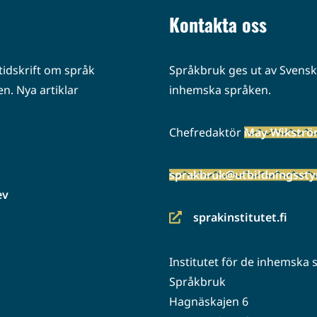
Kontakta oss
idskrift om språk
Språkbruk ges ut av Svenska
n. Nya artiklar
inhemska språken.
Chefredaktör
May Wikstr
sprakbruk@utbildningsstyr
ev
sprakinstitutet.fi
(siirryt
toiseen
Institutet för de inhemska
palveluun)
Språkbruk
Hagnäskajen 6