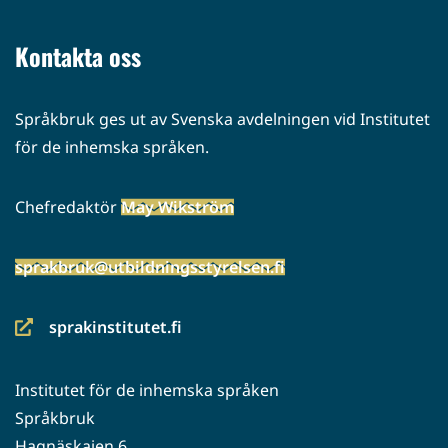
toiseen
palveluun)
Kontakta oss
Språkbruk ges ut av Svenska avdelningen vid Institutet
för de inhemska språken.
Chefredaktör
May Wikström
sprakbruk@utbildningsstyrelsen.fi
sprakinstitutet.fi
(siirryt
toiseen
Institutet för de inhemska språken
palveluun)
Språkbruk
Hagnäskajen 6