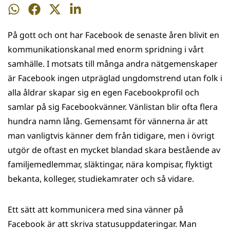
Dela
Dela
Dela
Dela
på
på
på
på
På gott och ont har Facebook de senaste åren blivit en
WhatsApp
Facebook
Twitter
LinkedIn
kommunikationskanal med enorm spridning i vårt
samhälle. I motsats till många andra nätgemenskaper
är Facebook ingen utpräglad ungdomstrend utan folk i
alla åldrar skapar sig en egen Facebookprofil och
samlar på sig Facebookvänner. Vänlistan blir ofta flera
hundra namn lång. Gemensamt för vännerna är att
man vanligtvis känner dem från tidigare, men i övrigt
utgör de oftast en mycket blandad skara bestående av
familjemedlemmar, släktingar, nära kompisar, flyktigt
bekanta, kolleger, studiekamrater och så vidare.
Ett sätt att kommunicera med sina vänner på
Facebook är att skriva statusuppdateringar. Man