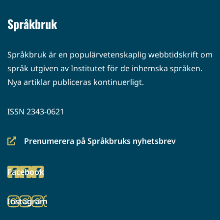
Språkbruk
Språkbruk är en populärvetenskaplig webbtidskrift om
språk utgiven av Institutet för de inhemska språken.
Nya artiklar publiceras kontinuerligt.
ISSN 2343-0621
Prenumerera på Språkbruks nyhetsbrev
(siirryt
toiseen
Facebook
palveluun)
(siirryt
toiseen
Instagram
palveluun)
(siirryt