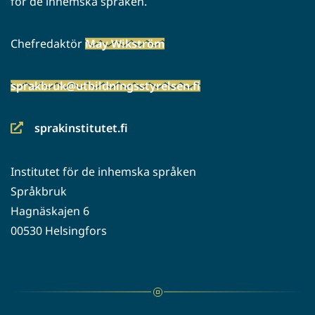
för de inhemska språken.
Chefredaktör
May Wikström
sprakbruk@utbildningsstyrelsen.fi
sprakinstitutet.fi
(siirryt
toiseen
Institutet för de inhemska språken
palveluun)
Språkbruk
Hagnäskajen 6
00530 Helsingfors