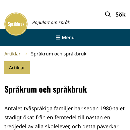
Gå
till
Sök
Framsida
innehållet
Populärt om språk
Menu
Artiklar
Språkrum och språkbruk
Artiklar
Språkrum och språkbruk
Antalet tvåspråkiga familjer har sedan 1980-talet
stadigt ökat från en femtedel till nästan en
tredjedel av alla skolelever, och detta påverkar