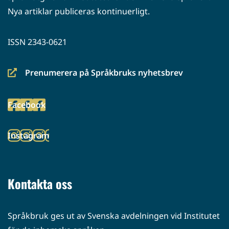
Nya artiklar publiceras kontinuerligt.
ISSN 2343-0621
Prenumerera på Språkbruks nyhetsbrev
(siirryt
toiseen
Facebook
palveluun)
(siirryt
toiseen
Instagram
palveluun)
(siirryt
toiseen
palveluun)
Kontakta oss
Språkbruk ges ut av Svenska avdelningen vid Institutet