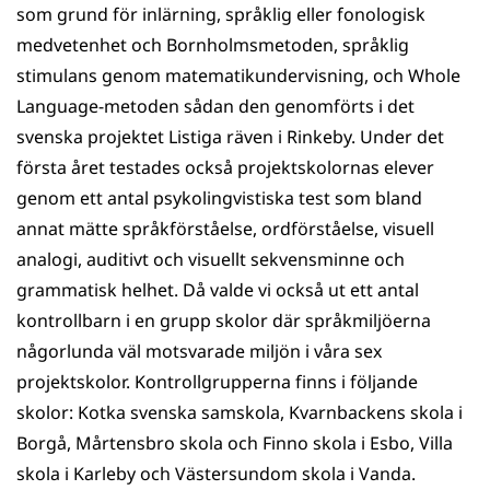
som grund för inlärning, språklig eller fonologisk
medvetenhet och Bornholms­metoden, språklig
stimulans genom matematikundervisning, och Whole
Language-metoden sådan den genomförts i det
svenska projektet Listiga räven i Rinkeby. Under det
första året testades också projektskolornas elever
genom ett antal psykolingvistiska test som bland
annat mätte språkförståelse, ordförståelse, visuell
analogi, auditivt och visuellt sekvensminne och
grammatisk helhet. Då valde vi också ut ett antal
kontrollbarn i en grupp skolor där språkmiljöerna
någorlunda väl motsvarade miljön i våra sex
projektskolor. Kontrollgrupperna finns i följande
skolor: Kotka svenska samskola, Kvarnbackens skola i
Borgå, Mårtensbro skola och Finno skola i Esbo, Villa
skola i Karleby och Västersundom skola i Vanda.