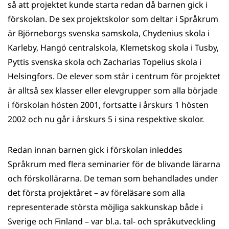
så att projektet kunde starta redan då barnen gick i
förskolan. De sex projektskolor som deltar i Språkrum
är Björneborgs svenska samskola, Chydenius skola i
Karleby, Hangö centralskola, Klemetskog skola i Tusby,
Pyttis svenska skola och Zacharias Topelius skola i
Helsingfors. De elever som står i centrum för projektet
är alltså sex klasser eller elevgrupper som alla började
i förskolan hösten 2001, fortsatte i årskurs 1 hösten
2002 och nu går i årskurs 5 i sina respektive skolor.
Redan innan barnen gick i förskolan inleddes
Språkrum med flera seminarier för de blivande lärarna
och förskollärarna. De teman som behandlades under
det första projektåret – av föreläsare som alla
representerade största möjliga sakkunskap både i
Sverige och Finland – var bl.a. tal- och språkutveckling