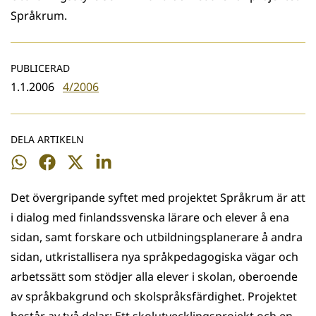
Språkrum.
PUBLICERAD
1.1.2006
4/2006
DELA ARTIKELN
Dela
Dela
Dela
Dela
på
på
på
på
Det övergripande syftet med projektet Språkrum är att
WhatsApp
Facebook
Twitter
LinkedIn
i dialog med finlandssvenska lärare och elever å ena
sidan, samt forskare och utbildningsplanerare å andra
sidan, utkristallisera nya språkpedagogiska vägar och
arbetssätt som stödjer alla elever i skolan, oberoende
av språkbakgrund och skolspråksfärdighet. Projektet