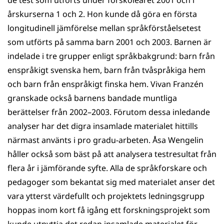
de test som utförts under förskoleåret 2001 och i
årskurserna 1 och 2. Hon kunde då göra en första
longitudinell jämförelse mellan språkförståelsetest
som utförts på samma barn 2001 och 2003. Barnen är
indelade i tre grupper enligt språkbakgrund: barn från
enspråkigt svenska hem, barn från tvåspråkiga hem
och barn från enspråkigt finska hem. Vivan Franzén
granskade också barnens bandade muntliga
berättelser från 2002–2003. Förutom dessa inledande
analyser har det digra insamlade materialet hittills
närmast använts i pro gradu-arbeten. Åsa Wengelin
håller också som bäst på att analysera testresultat från
flera år i jämförande syfte. Alla de språkforskare och
pedagoger som bekantat sig med materialet anser det
vara ytterst värdefullt och projektets ledningsgrupp
hoppas inom kort få igång ett forskningsprojekt som