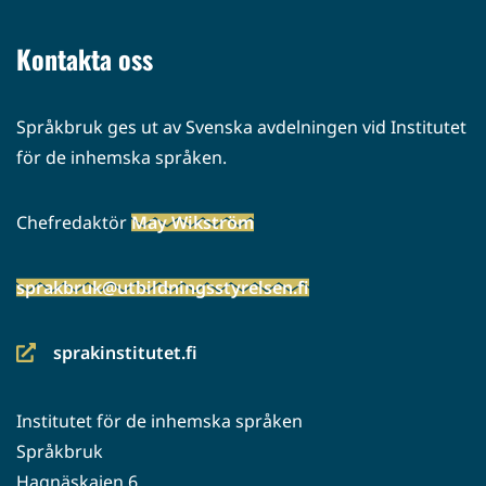
toiseen
palveluun)
Kontakta oss
Språkbruk ges ut av Svenska avdelningen vid Institutet
för de inhemska språken.
Chefredaktör
May Wikström
sprakbruk@utbildningsstyrelsen.fi
sprakinstitutet.fi
(siirryt
toiseen
Institutet för de inhemska språken
palveluun)
Språkbruk
Hagnäskajen 6