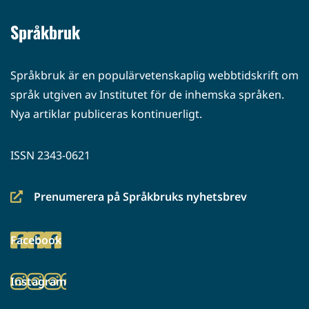
Språkbruk
Språkbruk är en populärvetenskaplig webbtidskrift om
språk utgiven av Institutet för de inhemska språken.
Nya artiklar publiceras kontinuerligt.
ISSN 2343-0621
Prenumerera på Språkbruks nyhetsbrev
(siirryt
toiseen
Facebook
palveluun)
(siirryt
toiseen
Instagram
palveluun)
(siirryt