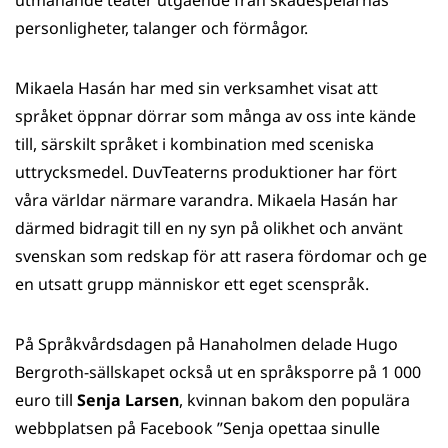
utmanande teater utgående från skådespelarnas
personligheter, talanger och förmågor.
Mikaela Hasán har med sin verksamhet visat att
språket öppnar dörrar som många av oss inte kände
till, särskilt språket i kombination med sceniska
uttrycksmedel. DuvTeaterns produktioner har fört
våra världar närmare varandra. Mikaela Hasán har
därmed bidragit till en ny syn på olikhet och använt
svenskan som redskap för att rasera fördomar och ge
en utsatt grupp människor ett eget scenspråk.
På Språkvårdsdagen på Hanaholmen delade Hugo
Bergroth-sällskapet också ut en språksporre på 1 000
euro till
Senja Larsen
, kvinnan bakom den populära
webbplatsen på Facebook ”Senja opettaa sinulle