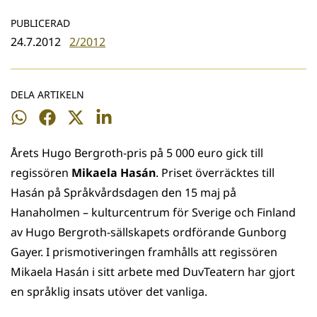
PUBLICERAD
24.7.2012
2/2012
DELA ARTIKELN
Dela
Dela
Dela
Dela
på
på
på
på
Årets Hugo Bergroth-pris på 5 000 euro gick till
WhatsApp
Facebook
Twitter
LinkedIn
regissören
Mikaela Hasán
. Priset överräcktes till
Hasán på Språkvårdsdagen den 15 maj på
Hanaholmen – kulturcentrum för Sverige och Finland
av Hugo Bergroth-sällskapets ordförande Gunborg
Gayer. I prismotiveringen framhålls att regissören
Mikaela Hasán i sitt arbete med DuvTeatern har gjort
en språklig insats utöver det vanliga.