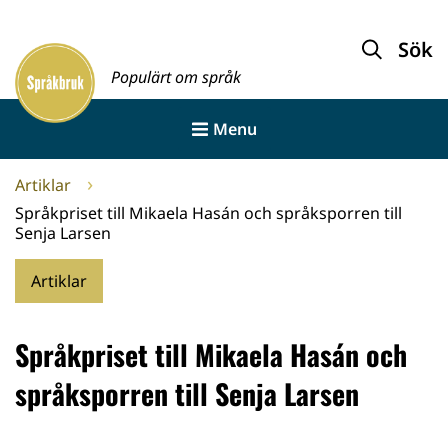
Gå
till
Sök
Framsida
innehållet
Populärt om språk
Menu
Artiklar
Språkpriset till Mikaela Hasán och språksporren till
Senja Larsen
Artiklar
Språkpriset till Mikaela Hasán och
språksporren till Senja Larsen