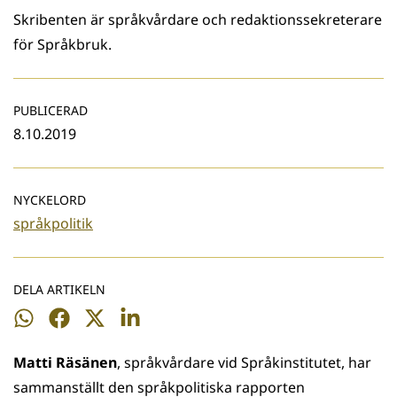
Skribenten är språkvårdare och redaktionssekreterare
för Språkbruk.
PUBLICERAD
8.10.2019
NYCKELORD
språkpolitik
DELA ARTIKELN
Dela
Dela
Dela
Dela
på
på
på
på
Matti Räsänen
, språkvårdare vid Språkinstitutet, har
WhatsApp
Facebook
Twitter
LinkedIn
sammanställt den språkpolitiska rapporten