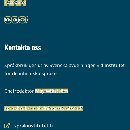
Facebook
palveluun)
(siirryt
toiseen
Instagram
palveluun)
(siirryt
toiseen
palveluun)
Kontakta oss
Språkbruk ges ut av Svenska avdelningen vid Institutet
för de inhemska språken.
Chefredaktör
May Wikström
sprakbruk@utbildningsstyrelsen.fi
sprakinstitutet.fi
(siirryt