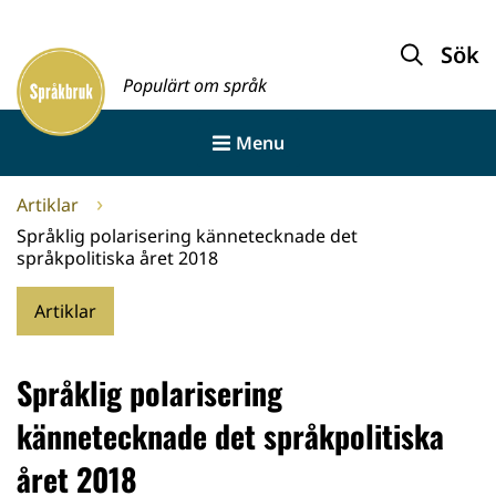
Gå
till
Sök
Framsida
innehållet
Populärt om språk
Menu
Artiklar
Språklig polarisering kännetecknade det
språkpolitiska året 2018
Artiklar
Språklig polarisering
kännetecknade det språkpolitiska
året 2018