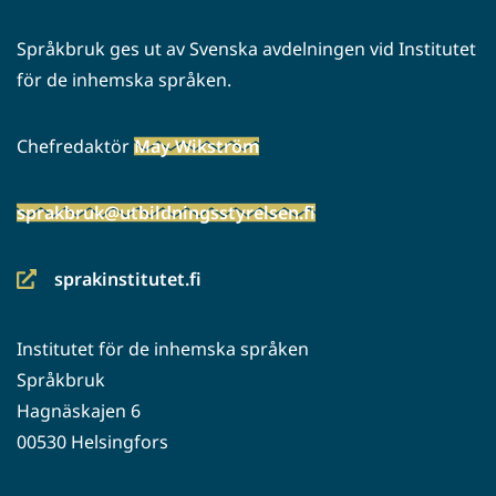
Språkbruk ges ut av Svenska avdelningen vid Institutet
för de inhemska språken.
Chefredaktör
May Wikström
sprakbruk@utbildningsstyrelsen.fi
sprakinstitutet.fi
(siirryt
toiseen
Institutet för de inhemska språken
palveluun)
Språkbruk
Hagnäskajen 6
00530 Helsingfors