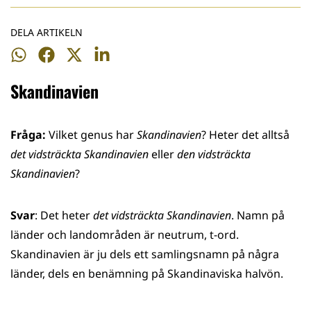
DELA ARTIKELN
Dela
Dela
Dela
Dela
på
på
på
på
Skandinavien
WhatsApp
Facebook
Twitter
LinkedIn
Fråga:
Vilket genus har
Skandinavien
? Heter det alltså
det vidsträckta Skandinavien
eller
den vidsträckta
Skandinavien
?
Svar
: Det heter
det vidsträckta Skandinavien
. Namn på
länder och landområden är neutrum, t-ord.
Skandinavien är ju dels ett samlingsnamn på några
länder, dels en benämning på Skandinaviska halvön.