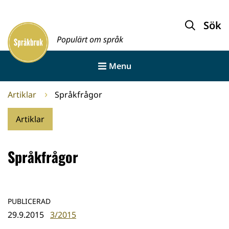
Gå
till
Sök
Framsida
innehållet
Populärt om språk
Menu
Artiklar
Språkfrågor
Artiklar
Språkfrågor
PUBLICERAD
29.9.2015
3/2015