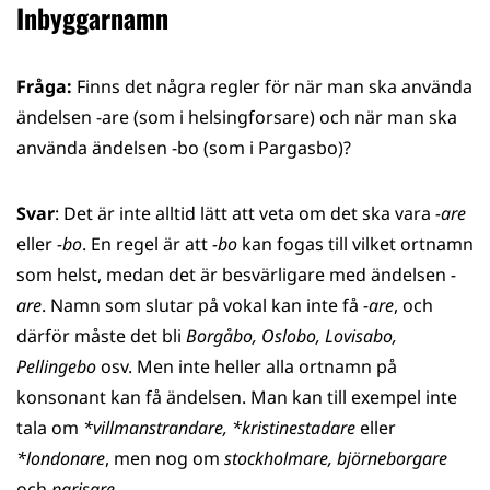
Inbyggarnamn
Fråga:
Finns det några regler för när man ska använda
ändelsen -are (som i helsingforsare) och när man ska
använda ändelsen -bo (som i Pargasbo)?
Svar
: Det är inte alltid lätt att veta om det ska vara
-are
eller
-bo
. En regel är att
-bo
kan fogas till vilket ortnamn
som helst, medan det är besvärligare med ändelsen
-
are
. Namn som slutar på vokal kan inte få
-are
, och
därför måste det bli
Borgåbo, Oslobo, Lovisabo,
Pellingebo
osv. Men inte heller alla ortnamn på
konsonant kan få ändelsen. Man kan till exempel inte
tala om
*villmanstrandare, *kristinestadare
eller
*londonare
, men nog om
stockholmare, björneborgare
och
parisare
.