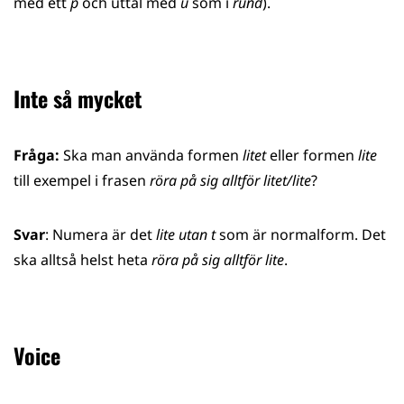
med ett
p
och uttal med
u
som i
rund
).
Inte så mycket
Fråga:
Ska man använda formen
litet
eller formen
lite
till exempel i frasen
röra på sig alltför litet/lite
?
Svar
: Numera är det
lite utan t
som är normalform. Det
ska alltså helst heta
röra på sig alltför lite
.
Voice