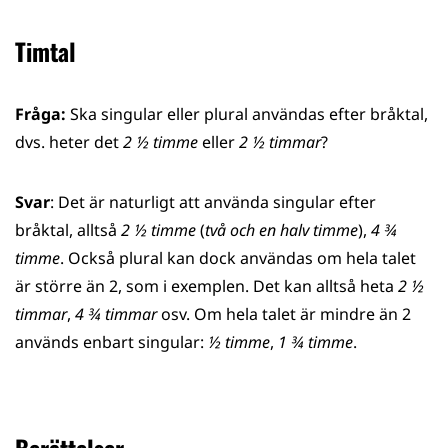
Timtal
Fråga:
Ska singular eller plural användas efter bråktal,
dvs. heter det
2 ½ timme
eller
2 ½ timmar
?
Svar
: Det är naturligt att använda singular efter
bråktal, alltså
2 ½ timme
(
två och en halv timme
),
4 ¾
timme
. Också plural kan dock användas om hela talet
är större än 2, som i exemplen. Det kan alltså heta
2 ½
timmar
,
4 ¾ timmar
osv. Om hela talet är mindre än 2
används enbart singular:
½ timme
,
1 ¾ timme
.