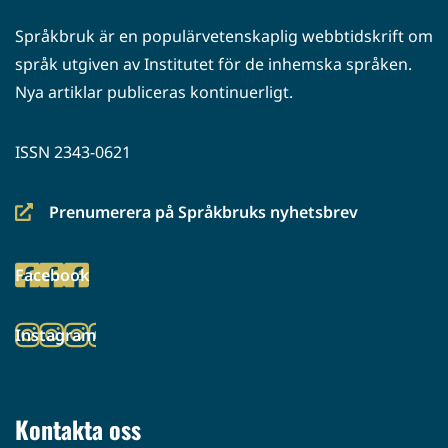
Språkbruk är en populärvetenskaplig webbtidskrift om
språk utgiven av Institutet för de inhemska språken.
Nya artiklar publiceras kontinuerligt.
ISSN 2343-0621
Prenumerera på Språkbruks nyhetsbrev
(siirryt
toiseen
Facebook
palveluun)
(siirryt
toiseen
Instagram
palveluun)
(siirryt
toiseen
palveluun)
Kontakta oss