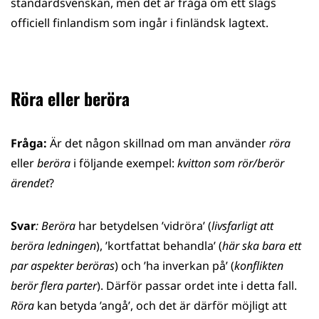
standardsvenskan, men det är fråga om ett slags
officiell finlandism som ingår i finländsk lagtext.
Röra eller beröra
Fråga:
Är det någon skillnad om man använder
röra
eller
beröra
i följande exempel:
kvitton som rör/berör
ärendet
?
Svar
: Beröra
har betydelsen ’vidröra’ (
livsfarligt att
beröra ledningen
), ’kortfattat behandla’ (
här ska bara ett
par aspekter beröras
) och ’ha inverkan på’ (
konflikten
berör flera parter
). Därför passar ordet inte i detta fall.
Röra
kan betyda ’angå’, och det är därför möjligt att