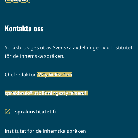
palveluun)
(siirryt
toiseen
palveluun)
Kontakta oss
Språkbruk ges ut av Svenska avdelningen vid Institutet
för de inhemska språken.
Chefredaktör
May Wikström
sprakbruk@utbildningsstyrelsen.fi
sprakinstitutet.fi
(siirryt
toiseen
Institutet för de inhemska språken
palveluun)