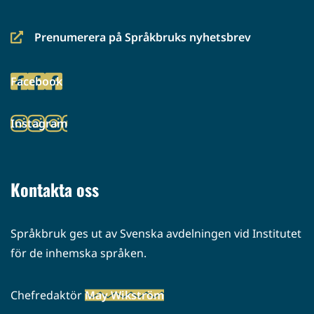
Prenumerera på Språkbruks nyhetsbrev
(siirryt
toiseen
Facebook
palveluun)
(siirryt
toiseen
Instagram
palveluun)
(siirryt
toiseen
palveluun)
Kontakta oss
Språkbruk ges ut av Svenska avdelningen vid Institutet
för de inhemska språken.
Chefredaktör
May Wikström