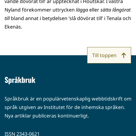
vände dövörat till’ är upptecknat i Houtskär. I västra
Nyland förekommer uttrycken
lägga
eller
sätta långörat
till
bland annat i betydelsen ’slå dövörat till’ i Tenala och
Ekenäs.
Till toppen
Språkbruk
Språkbruk är en populärvetenskaplig webbtidskrift om
språk utgiven av Institutet för de inhemska språken.
Nya artiklar publiceras kontinuerligt.
ISSN 2343-0621