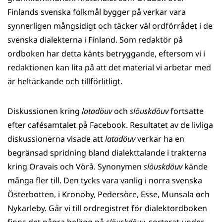
Finlands svenska folkmål bygger på verkar vara
synnerligen mångsidigt och täcker väl ordförrådet i de
svenska dialekterna i Finland. Som redaktör på
ordboken har detta känts betryggande, eftersom vi i
redaktionen kan lita på att det material vi arbetar med
är heltäckande och tillförlitligt.
Diskussionen kring
latadöuv
och
slöuskdöuv
fortsatte
efter cafésamtalet på Facebook. Resultatet av de livliga
diskussionerna visade att
latadöuv
verkar ha en
begränsad spridning bland dialekttalande i trakterna
kring Oravais och Vörå. Synonymen
slöuskdöuv
kände
många fler till. Den tycks vara vanlig i norra svenska
Österbotten, i Kronoby, Pedersöre, Esse, Munsala och
Nykarleby. Går vi till ordregistret för dialektordboken