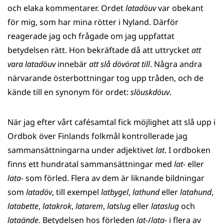
och elaka kommentarer. Ordet
latadöuv
var obekant
för mig, som har mina rötter i Nyland. Därför
reagerade jag och frågade om jag uppfattat
betydelsen rätt. Hon bekräftade då att uttrycket
att
vara latadöuv
innebär
att slå dövörat till
. Några andra
närvarande österbottningar tog upp tråden, och de
kände till en synonym för ordet:
slöuskdöuv
.
När jag efter vårt cafésamtal fick möjlighet att slå upp i
Ordbok över Finlands folkmål kontrollerade jag
sammansättningarna under adjektivet
lat
. I ordboken
finns ett hundratal sammansättningar med
lat-
eller
lata-
som förled. Flera av dem är liknande bildningar
som
latadöv
, till exempel
latbygel
,
lathund
eller
latahund
,
latabette
,
latakrok
,
latarem
,
latslug
eller
lataslug
och
lataände
. Betydelsen hos förleden
lat-
/
lata-
i flera av