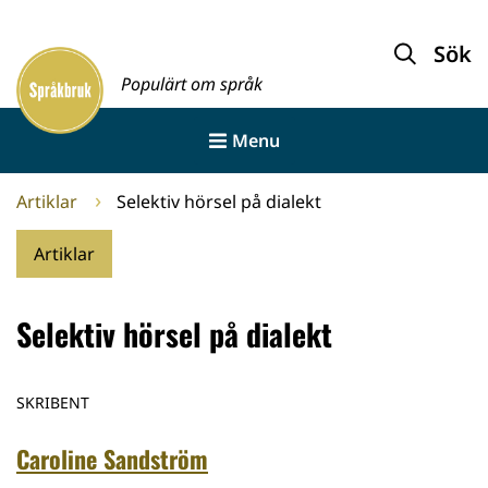
Gå
till
Sök
Framsida
innehållet
Populärt om språk
Menu
Artiklar
Selektiv hörsel på dialekt
Artiklar
Selektiv hörsel på dialekt
SKRIBENT
Caroline Sandström