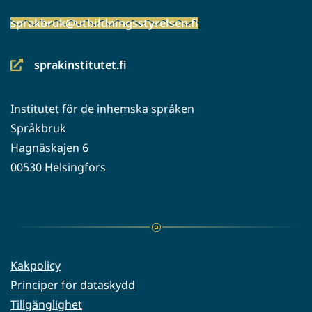
sprakbruk@utbildningsstyrelsen.fi
sprakinstitutet.fi
(siirryt
toiseen
Institutet för de inhemska språken
palveluun)
Språkbruk
Hagnäskajen 6
00530 Helsingfors
Kakpolicy
Principer för dataskydd
Tillgänglighet