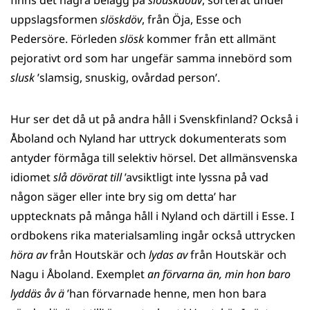
finns det några belägg på
slöuskdöuv
, sorterat under
uppslagsformen
slöskdöv
, från Öja, Esse och
Pedersöre. Förleden
slösk
kommer från ett allmänt
pejorativt ord som har ungefär samma innebörd som
slusk
’slamsig, snuskig, ovårdad person’.
Hur ser det då ut på andra håll i Svenskfinland? Också i
Åboland och Nyland har uttryck dokumenterats som
antyder förmåga till selektiv hörsel. Det allmänsvenska
idiomet
slå dövörat till
’avsiktligt inte lyssna på vad
någon säger eller inte bry sig om detta’ har
upptecknats på många håll i Nyland och därtill i Esse. I
ordbokens rika materialsamling ingår också uttrycken
höra av
från Houtskär och
lydas av
från Houtskär och
Nagu i Åboland. Exemplet
an förvarna än, min hon baro
lyddäs åv ä
’han förvarnade henne, men hon bara