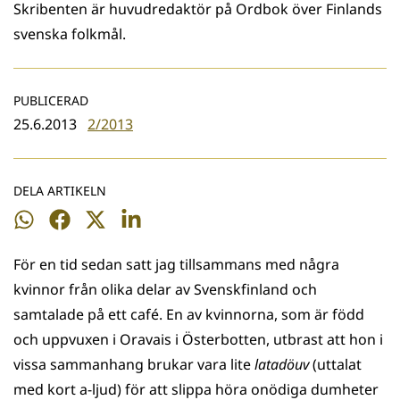
Skribenten är huvudredaktör på Ordbok över Finlands
svenska folkmål.
PUBLICERAD
25.6.2013
2/2013
DELA ARTIKELN
Dela
Dela
Dela
Dela
på
på
på
på
För en tid sedan satt jag tillsammans med några
WhatsApp
Facebook
Twitter
LinkedIn
kvinnor från olika delar av Svenskfinland och
samtalade på ett café. En av kvinnorna, som är född
och uppvuxen i Oravais i Österbotten, utbrast att hon i
vissa sammanhang brukar vara lite
latadöuv
(uttalat
med kort a-ljud) för att slippa höra onödiga dumheter