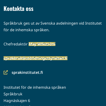
palveluun)
Kontakta oss
Språkbruk ges ut av Svenska avdelningen vid Institutet
för de inhemska språken.
Chefredaktör
May Wikström
sprakbruk@utbildningsstyrelsen.fi
sprakinstitutet.fi
(siirryt
toiseen
Institutet för de inhemska språken
palveluun)
Språkbruk
Hagnäskajen 6