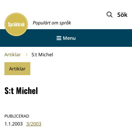
Gå
till
Sök
Framsida
innehållet
Populärt om språk
Menu
Artiklar
S:t Michel
Artiklar
S:t Michel
PUBLICERAD
1.1.2003
3/2003