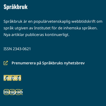
Språkbruk
Språkbruk är en populärvetenskaplig webbtidskrift om
språk utgiven av Institutet för de inhemska språken.
Nya artiklar publiceras kontinuerligt.
ISSN 2343-0621
Prenumerera på Språkbruks nyhetsbrev
(siirryt
toiseen
Facebook
palveluun)
(siirryt
toiseen
Instagram
palveluun)
(siirryt
toiseen