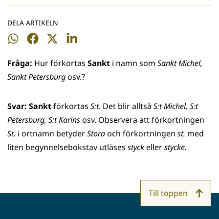
DELA ARTIKELN
Dela
Dela
Dela
Dela
på
på
på
på
Fråga:
Hur förkortas
Sankt
i namn som
Sankt Michel,
WhatsApp
Facebook
Twitter
LinkedIn
Sankt Petersburg
osv.?
Svar: Sankt
förkortas
S:t
. Det blir alltså
S:t Michel, S:t
Petersburg, S:t Karins
osv. Observera att förkortningen
St.
i ortnamn betyder
Stora
och förkortningen
st.
med
liten begynnelsebokstav utläses
styck
eller
stycke.
Till toppen