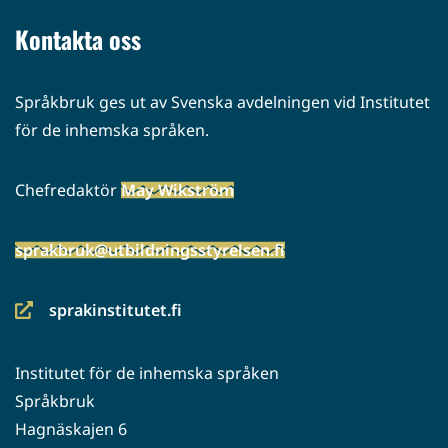
palveluun)
Kontakta oss
Språkbruk ges ut av Svenska avdelningen vid Institutet
för de inhemska språken.
Chefredaktör
May Wikström
sprakbruk@utbildningsstyrelsen.fi
sprakinstitutet.fi
(siirryt
toiseen
Institutet för de inhemska språken
palveluun)
Språkbruk
Hagnäskajen 6