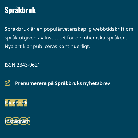
Språkbruk
Språkbruk är en populärvetenskaplig webbtidskrift om
språk utgiven av Institutet för de inhemska språken.
Nya artiklar publiceras kontinuerligt.
ISSN 2343-0621
Prenumerera på Språkbruks nyhetsbrev
(siirryt
toiseen
Facebook
palveluun)
(siirryt
toiseen
Instagram
palveluun)
(siirryt
toiseen