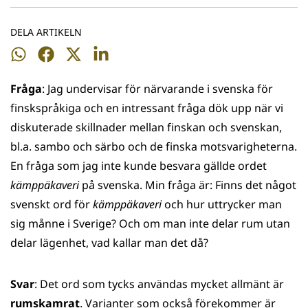
DELA ARTIKELN
Dela
Dela
Dela
Dela
på
på
på
på
Fråga
: Jag undervisar för närvarande i svenska för
WhatsApp
Facebook
Twitter
LinkedIn
finskspråkiga och en intressant fråga dök upp när vi
diskuterade skillnader mellan finskan och svenskan,
bl.a. sambo och särbo och de finska motsvarigheterna.
En fråga som jag inte kunde besvara gällde ordet
kämppäkaveri
på svenska. Min fråga är: Finns det något
svenskt ord för
kämppäkaveri
och hur uttrycker man
sig månne i Sverige? Och om man inte delar rum utan
delar lägenhet, vad kallar man det då?
Svar
: Det ord som tycks användas mycket allmänt är
rumskamrat
. Varianter som också förekommer är