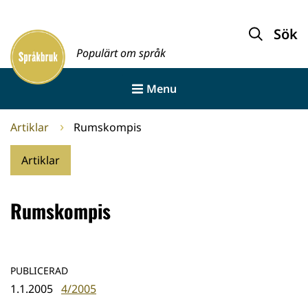
Gå
till
Sök
Framsida
innehållet
Populärt om språk
Menu
Artiklar
Rumskompis
Artiklar
Rumskompis
PUBLICERAD
1.1.2005
4/2005