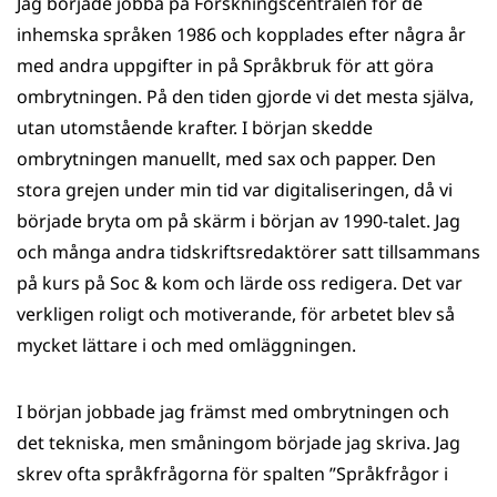
Jag började jobba på Forskningscentralen för de
inhemska språken 1986 och kopplades efter några år
med andra uppgifter in på Språkbruk för att göra
ombrytningen. På den tiden gjorde vi det mesta själva,
utan utomstående krafter. I början skedde
ombrytningen manuellt, med sax och papper. Den
stora grejen under min tid var digitaliseringen, då vi
började bryta om på skärm i början av 1990-talet. Jag
och många andra tidskriftsredaktörer satt tillsammans
på kurs på Soc & kom och lärde oss redigera. Det var
verkligen roligt och motiverande, för arbetet blev så
mycket lättare i och med omläggningen.
I början jobbade jag främst med ombrytningen och
det tekniska, men småningom började jag skriva. Jag
skrev ofta språkfrågorna för spalten ”Språkfrågor i