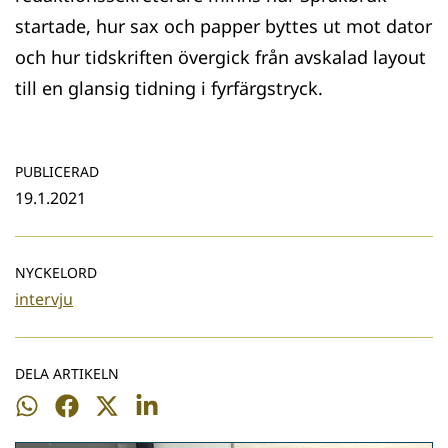
startade, hur sax och papper byttes ut mot dator
och hur tidskriften övergick från avskalad layout
till en glansig tidning i fyrfärgstryck.
PUBLICERAD
19.1.2021
NYCKELORD
intervju
DELA ARTIKELN
Dela
Dela
Dela
Dela
på
på
på
på