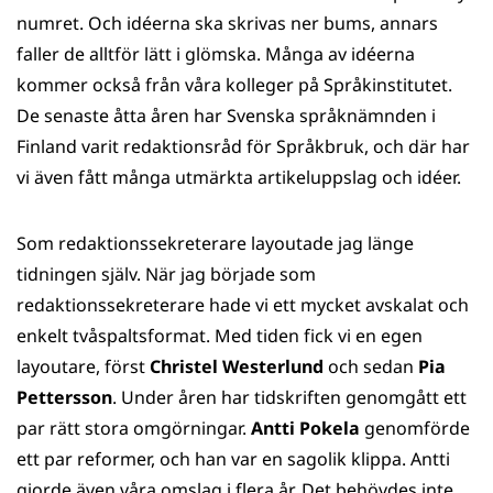
numret. Och idéerna ska skrivas ner bums, annars
faller de alltför lätt i glömska. Många av idéerna
kommer också från våra kolleger på Språkinstitutet.
De senaste åtta åren har Svenska språknämnden i
Finland varit redaktionsråd för Språkbruk, och där har
vi även fått många utmärkta artikeluppslag och idéer.
Som redaktionssekreterare layoutade jag länge
tidningen själv. När jag började som
redaktionssekreterare hade vi ett mycket avskalat och
enkelt tvåspaltsformat. Med tiden fick vi en egen
layoutare, först
Christel Westerlund
och sedan
Pia
Pettersson
. Under åren har tidskriften genomgått ett
par rätt stora omgörningar.
Antti Pokela
genomförde
ett par reformer, och han var en sagolik klippa. Antti
gjorde även våra omslag i flera år. Det behövdes inte