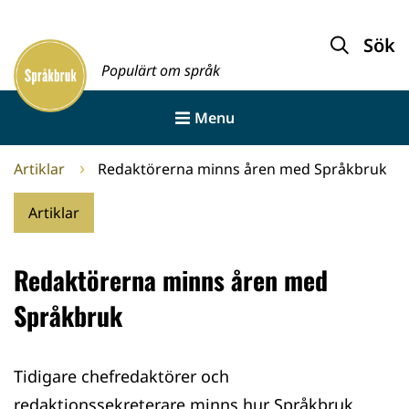
Gå
till
Sök
Framsida
innehållet
Populärt om språk
Menu
Artiklar
Redaktörerna minns åren med Språkbruk
Artiklar
Redaktörerna minns åren med
Språkbruk
Tidigare chefredaktörer och
redaktionssekreterare minns hur Språkbruk