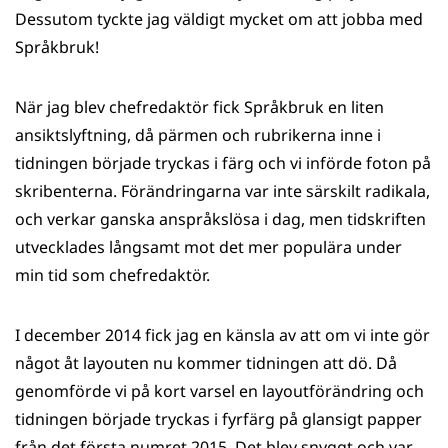
Dessutom tyckte jag väldigt mycket om att jobba med
Språkbruk!
När jag blev chefredaktör fick Språkbruk en liten
ansiktslyftning, då pärmen och rubrikerna inne i
tidningen började tryckas i färg och vi införde foton på
skribenterna. Förändringarna var inte särskilt radikala,
och verkar ganska anspråkslösa i dag, men tidskriften
utvecklades långsamt mot det mer populära under
min tid som chefredaktör.
I december 2014 fick jag en känsla av att om vi inte gör
något åt layouten nu kommer tidningen att dö. Då
genomförde vi på kort varsel en layoutförändring och
tidningen började tryckas i fyrfärg på glansigt papper
från det första numret 2015. Det blev snyggt och var