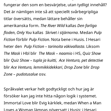
fungerar den som en besvärjelse, utan tydligt innehåll?
Det är nämligen inte så att speciellt svårbegripliga
titlar översätts, medan lättare behåller sin
amerikanska form.
The River Wild
kallas
Den farliga
floden
,
Only You
kallas
Skrivet i stjärnorna
. Medan
Pulp
Fiction
förblir
Pulp Fiction
. Nota bene i Husis. I Hesari
heter den
Pulp Fiction – tarinoita väkivallasta
. Liksom
The Mask
i Hbl blir
The Mask – naamio
i HS,
Quiz Show
blir
Quiz Show – tupla ja kuitti,
Ace Ventura, pet detective
blir
Ace Ventura, lemmikkidekkari
,
Drop Zone
blir
Drop
Zone – pudotusalue
osv.
Språkvalet verkar helt godtyckligt och hur jag är
försöker kan jag inte hitta någon logik i systemet.
Immortal Love blir Evig kärklek, medan When a Man
Loves a Woman lämnas oöversatt i Husis; i Hesari