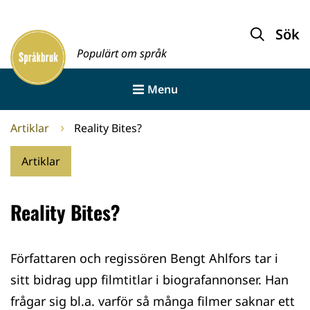
Gå
till
Sök
Framsida
innehållet
Populärt om språk
Menu
Artiklar
Reality Bites?
Artiklar
Reality Bites?
Författaren och regissören Bengt Ahlfors tar i
sitt bidrag upp filmtitlar i biografannonser. Han
frågar sig bl.a. varför så många filmer saknar ett