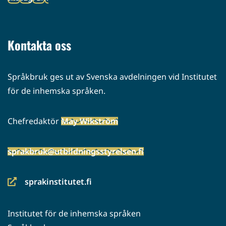
palveluun)
(siirryt
toiseen
palveluun)
Kontakta oss
Språkbruk ges ut av Svenska avdelningen vid Institutet
för de inhemska språken.
Chefredaktör
May Wikström
sprakbruk@utbildningsstyrelsen.fi
sprakinstitutet.fi
(siirryt
toiseen
Institutet för de inhemska språken
palveluun)