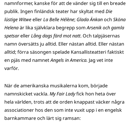
namnformer, kanske för att de vänder sig till en breade
publik. Ingen finländsk teater har skyltat med
Die
lüstige Witwe
eller
La Belle Hélène
;
Glada Änkan
och
Sköna
Helena
är lika självklara begrepp som
Arsenik och gamla
spetsar
eller
Lång dags färd mot natt
. Och talpjäsernas
namn översätts ju alltid. Eller nästan alltid. Eller nästan
alltid; förra säsong­en spelade Kansallisteatteri faktiskt
en pjäs med namnet
Angels in America.
Jag vet inte
varför
.
När de amerikanska musikalerna kom, började
namnskicket vackla.
My Fair Lady
fick hon heta över
hela världen, trots att de orden knappast väcker några
associationer hos den som inte vuxit upp i en engelsk
barnkammare och lärt sig ramsan: