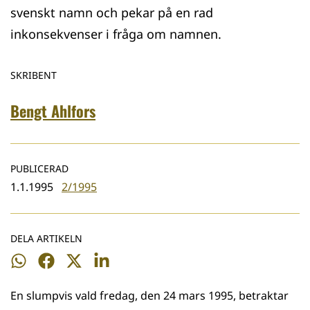
svenskt namn och pekar på en rad
inkonsekvenser i fråga om namnen.
SKRIBENT
Bengt Ahlfors
PUBLICERAD
1.1.1995
2/1995
DELA ARTIKELN
Dela
Dela
Dela
Dela
på
på
på
på
En slumpvis vald fredag, den 24 mars 1995, betraktar
WhatsApp
Facebook
Twitter
LinkedIn