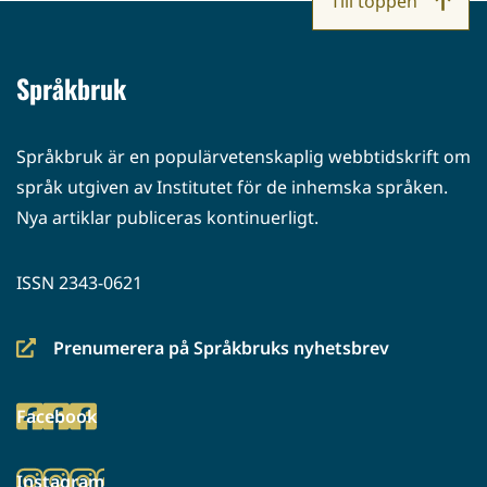
Till toppen
Språkbruk
Språkbruk är en populärvetenskaplig webbtidskrift om
språk utgiven av Institutet för de inhemska språken.
Nya artiklar publiceras kontinuerligt.
ISSN 2343-0621
Prenumerera på Språkbruks nyhetsbrev
(siirryt
toiseen
Facebook
palveluun)
(siirryt
toiseen
Instagram