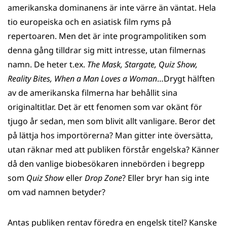
amerikanska dominanens är inte värre än väntat. Hela
tio europeiska och en asiatisk film ryms på
repertoaren. Men det är inte programpolitiken som
denna gång tilldrar sig mitt intresse, utan filmernas
namn. De heter t.ex.
The Mask, Stargate, Quiz Show,
Reality Bites, When a Man Loves a Woman
…Drygt hälften
av de amerikanska filmerna har behållit sina
originaltitlar. Det är ett fenomen som var okänt för
tjugo år sedan, men som blivit allt vanligare. Beror det
på lättja hos importörerna? Man gitter inte översätta,
utan räknar med att publiken förstår engelska? Känner
då den vanlige biobesökaren innebörden i begrepp
som
Quiz Show
eller
Drop Zone
? Eller bryr han sig inte
om vad namnen betyder?
Antas publiken rentav föredra en engelsk titel? Kanske