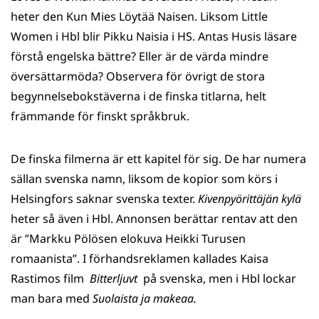
heter den Kun Mies Löytää Naisen. Liksom Little
Women i Hbl blir Pikku Naisia i HS. Antas Husis läsare
förstå engelska bättre? Eller är de värda mindre
översättarmöda? Observera för övrigt de stora
begynnelsebokstäverna i de finska titlarna, helt
främmande för finskt språkbruk.
De finska filmerna är ett kapitel för sig. De har numera
sällan svenska namn, liksom de kopior som körs i
Helsingfors saknar svenska texter.
Kivenpyörittäjän kylä
heter så även i Hbl. Annonsen berättar rentav att den
är ”Markku Pölösen elokuva Heikki Turusen
romaanista”. I förhandsreklamen kallades Kaisa
Rastimos film
Bitterljuvt
på svenska, men i Hbl lockar
man bara med
Suolaista ja makeaa.