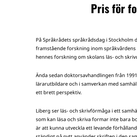
Pris för f
På Språkrådets språkrådsdag i Stockholm 
framstående forskning inom språkvårdens 
hennes forskning om skolans läs- och skriv
Ända sedan doktorsavhandlingen från 199
lärarutbildare och i samverkan med samhäll
ett brett perspektiv.
Liberg ser läs- och skrivförmåga i ett sam
som kan läsa och skriva formar inte bara boks
är att kunna utveckla ett levande förhålland
ständigt på nytt använder skriften i den sa