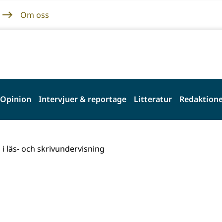
Om oss
Opinion
Intervjuer & reportage
Litteratur
Redaktione
 i läs- och skrivundervisning