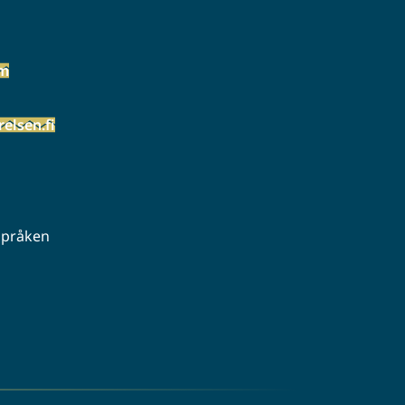
öm
elsen.fi
 språken