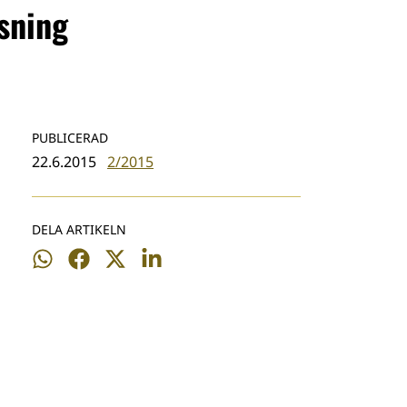
isning
PUBLICERAD
22.6.2015
2/2015
DELA ARTIKELN
Dela
Dela
Dela
Dela
på
på
på
på
WhatsApp
Facebook
Twitter
LinkedIn