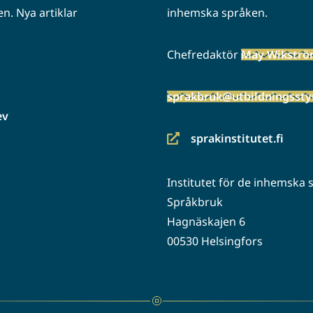
n. Nya artiklar
inhemska språken.
Chefredaktör
May Wikstr
sprakbruk@utbildningsstyr
ev
sprakinstitutet.fi
(siirryt
toiseen
Institutet för de inhemska
palveluun)
Språkbruk
Hagnäskajen 6
00530 Helsingfors