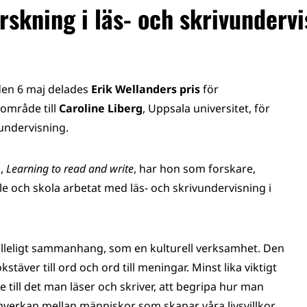
orskning i läs- och skrivunderv
den 6 maj delades
Erik Wellanders pris
för
område till
Caroline Liberg
, Uppsala universitet, för
undervisning.
1,
Learning to read and write
, har hon som forskare,
e och skola arbetat med läs- och skrivundervisning i
hälleligt sammanhang, som en kulturell verksamhet. Den
täver till ord och ord till meningar. Minst lika viktigt
e till det man läser och skriver, att begripa hur man
mverkan mellan människor som skapar våra livsvillkor.