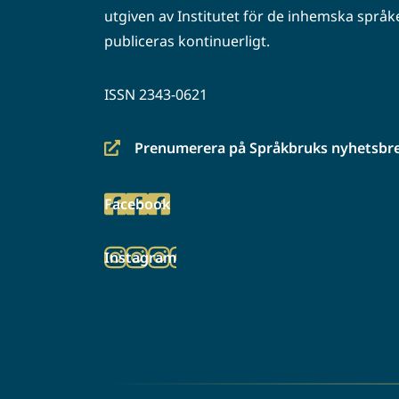
utgiven av Institutet för de inhemska språke
publiceras kontinuerligt.
ISSN 2343-0621
Prenumerera på Språkbruks nyhetsbr
(siirryt
toiseen
Facebook
palveluun)
(siirryt
toiseen
Instagram
palveluun)
(siirryt
toiseen
palveluun)