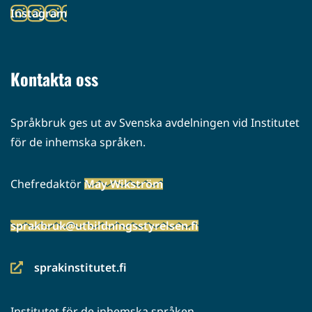
Instagram
palveluun)
(siirryt
toiseen
palveluun)
Kontakta oss
Språkbruk ges ut av Svenska avdelningen vid Institutet
för de inhemska språken.
Chefredaktör
May Wikström
sprakbruk@utbildningsstyrelsen.fi
sprakinstitutet.fi
(siirryt
toiseen
Institutet för de inhemska språken