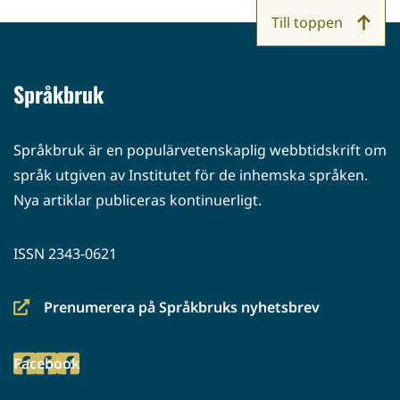
Till toppen
Språkbruk
Språkbruk är en populärvetenskaplig webbtidskrift om
språk utgiven av Institutet för de inhemska språken.
Nya artiklar publiceras kontinuerligt.
ISSN 2343-0621
Prenumerera på Språkbruks nyhetsbrev
(siirryt
toiseen
Facebook
palveluun)
(siirryt
toiseen