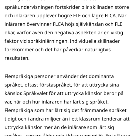
språkundervisningen fortskrider blir skillnaden större
och inläraren upplever högre FLE och lägre FLCA. När
inläraren övervinner FLCA höjs självkänslan och FLE
ökar, varför även den negativa aspekten är en viktig
faktor vid språkinlärningen. Individuella skillnader
förekommer och det här påverkar naturligtvis
resultaten.
Flerspråkiga personer använder det dominanta
språket, oftast förstaspråket, för att uttrycka sina
känslor. Språkvalet för att uttrycka känslor beror på
var, när och hur inläraren har lärt sig språket.
Flerspråkiga som har lärt sig det främmande språket
tidigt och i andra miljöer än i ett klassrum tenderar att
uttrycka känslor mer än de inlärare som lärt sig
språket i senare ålder och i klassrumsmiljö. En inlärare