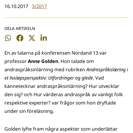
16.10.2017
3/2017
DELA ARTIKELN
Dela
Dela
Dela
Dela
på
på
på
på
En av talarna på konferensen Nordand 13 var
WhatsApp
Facebook
Twitter
LinkedIn
professor
Anne Golden
. Hon talade om
andraspråksinlärning med rubriken
Andrespråkslæring i
et livsløpsperspektiv: Utfordringer og glede
. Vad
kännetecknar andraspråksinlärning? Hur utvecklar
den sig? och Hur värderas andraspråk av vanligt folk
respektive experter? var frågor som hon dryftade
under sin föreläsning.
Golden lyfte fram några aspekter som underlättar