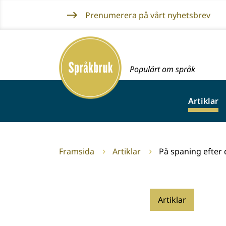
Gå
Prenumerera på vårt nyhetsbrev
till
innehållet
Framsida
Populärt om språk
Artiklar
Framsida
Artiklar
På spaning efter 
Artiklar