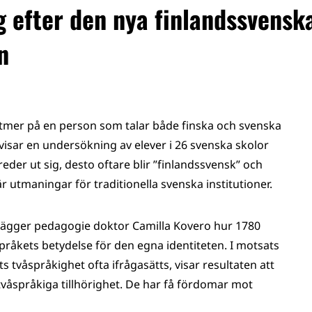
g efter den nya finlandssvensk
n
lltmer på en person som talar både finska och svenska
isar en undersökning av elever i 26 svenska skolor
eder ut sig, desto oftare blir ”finlandssvensk” och
utmaningar för traditionella svenska institutioner.
lägger pedagogie doktor Camilla Kovero hur 1780
 språkets betydelse för den egna identiteten. I motsats
ts tvåspråkighet ofta ifrågasätts, visar resultaten att
våspråkiga tillhörighet. De har få fördomar mot