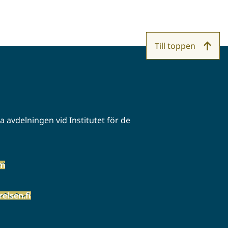
Till toppen
 avdelningen vid Institutet för de
öm
elsen.fi