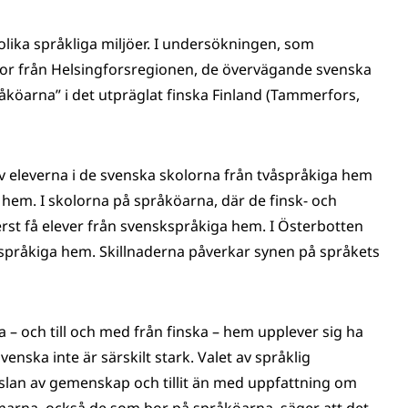
olika språkliga miljöer. I undersökningen, som
lor från Helsingforsregionen, de övervägande svenska
åköarna” i det utpräglat finska Finland (Tammerfors,
 eleverna i de svenska skolorna från tvåspråkiga hem
 hem. I skolorna på språköarna, där de finsk- och
t få elever från svenskspråkiga hem. I Österbotten
språkiga hem. Skillnaderna påverkar synen på språkets
 och till och med från finska – hem upplever sig ha
enska inte är särskilt stark. Valet av språklig
nslan av gemenskap och tillit än med uppfattning om