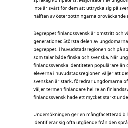
språklig kompetens. Majoriteten av ungdom
inte är svårt för dem att uttrycka sig på s
hälften av österbottningarna oroväckande no
Begreppet finlandssvensk är omstritt och vä
generationer. Största delen av ungdomarna i
begreppet. I huvudstadsregionen och på spr
som talar både finska och svenska. När ungdo
finlandssvenska identiteten populärare än d
eleverna i huvudstadsregionen väljer att de
svenskan är stark, föredrar ungdomarna ofta
väljer termen finländare hellre än finlan
finlandssvensk hade ett mycket starkt unde
Undersökningen ger en mångfacetterad bild
identifierar sig ofta utgående från den spr