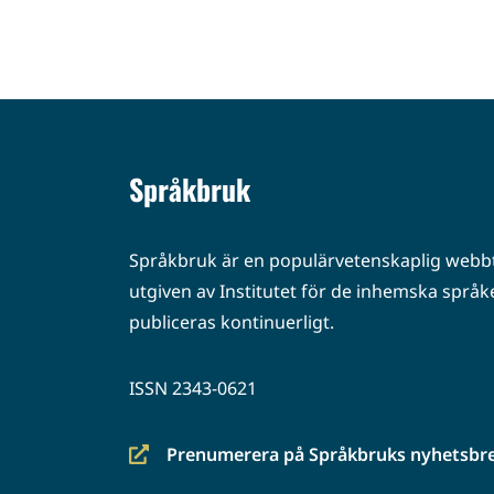
Språkbruk
Språkbruk är en populärvetenskaplig webbt
utgiven av Institutet för de inhemska språke
publiceras kontinuerligt.
ISSN 2343-0621
Prenumerera på Språkbruks nyhetsbr
(siirryt