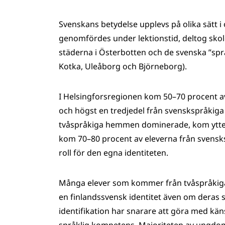
Svenskans betydelse upplevs på olika sätt i 
genomfördes under lektionstid, deltog sko
städerna i Österbotten och de svenska ”spr
Kotka, Uleåborg och Björneborg).
I Helsingforsregionen kom 50–70 procent av
och högst en tredjedel från svenskspråkiga
tvåspråkiga hemmen dominerade, kom ytters
kom 70–80 procent av eleverna från svensk
roll för den egna identiteten.
Många elever som kommer från tvåspråkiga –
en finlandssvensk identitet även om deras sv
identifikation har snarare att göra med kä