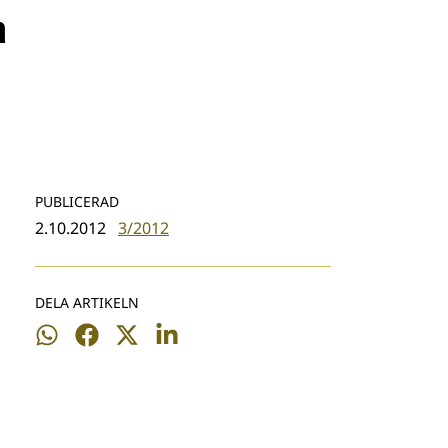
a
PUBLICERAD
2.10.2012
3/2012
DELA ARTIKELN
Dela
Dela
Dela
Dela
på
på
på
på
WhatsApp
Facebook
Twitter
LinkedIn