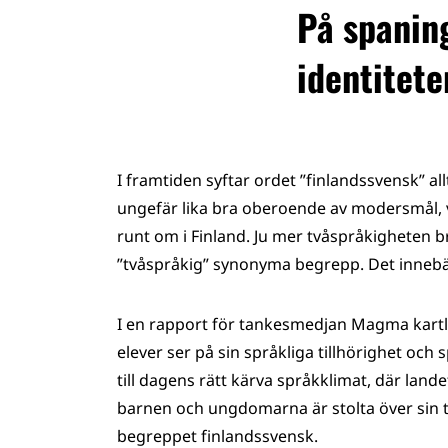
På spanin
identitete
I framtiden syftar ordet ”finlandssvensk” a
ungefär lika bra oberoende av modersmål, v
runt om i Finland. Ju mer tvåspråkigheten br
”tvåspråkig” synonyma begrepp. Det innebär 
I en rapport för tankesmedjan Magma kart
elever ser på sin språkliga tillhörighet och
till dagens rätt kärva språkklimat, där lande
barnen och ungdomarna är stolta över sin t
begreppet finlandssvensk.