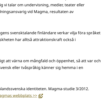
g vi talar om undervisning, medier, teater eller
edningsansvarig vid Magma, resultaten av
agens svensktalande finländare verkar vilja föra språket
skheten har alltså attraktionskraft också i
igt att värna om mångfald och öppenhet, så att var och
ssvensk eller tvåspråkig känner sig hemma i en
inlandssvenska identiteten. Magma-studie 3/2012.
(avautuu
Magmas webbplats >>
uuteen