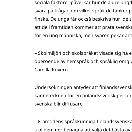
sociala faktorer påverkar hur de äldre ungdo
svara på frågan om vilket språk de tänker
finska. De unga får också beskriva hur de s
att de i framtiden kommer att prata svenska
för en ung människa, men svaren pekar ändå 
– Skolmiljön och skolspråket visade sig ha 
oberoende av hemspråk och språklig omgivnin
Camilla Kovero.
Undersökningen antyder att finlandssvenskhe
kännetecknen för en finlandssvensk person
svenska blir diffusare.
– Framtidens språkkunniga finlandssvenskar
troligen mer benägna att välja det bästa av