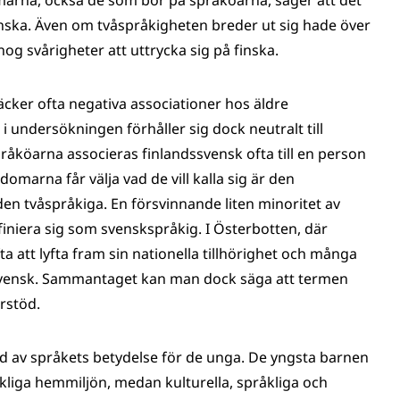
arna, också de som bor på språköarna, säger att det
venska. Även om tvåspråkigheten breder ut sig hade över
g svårigheter att uttrycka sig på finska.
cker ofta negativa associationer hos äldre
 undersökningen förhåller sig dock neutralt till
åköarna associeras finlandssvensk ofta till en person
marna får välja vad de vill kalla sig är den
en tvåspråkiga. En försvinnande liten minoritet av
finiera sig som svenskspråkig. I Österbotten, där
 att lyfta fram sin nationella tillhörighet och många
dssvensk. Sammantaget kan man dock säga att termen
rstöd.
 av språkets betydelse för de unga. De yngsta barnen
åkliga hemmiljön, medan kulturella, språkliga och