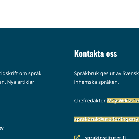
ikkunaan,
siirryt
toiseen
palveluun)
Kontakta oss
idskrift om språk
Språkbruk ges ut av Svenska
n. Nya artiklar
inhemska språken.
Chefredaktör
May Wikstr
sprakbruk@utbildningsstyr
ev
sprakinstitutet.fi